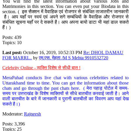
You will find the latest information about various Jobs and
Matrimonies in this section. You can even put your Biodata in this
section. ( इस सैक्शन में वैवाहिक एवं रोजगार से संबंधित ताजातरीन जानकारी
है। आप यहाँ पर स्वयं एवं अपने सगे सम्बंधियों के वैवाहिक और रोजगार से
संबंधित सूचना यहाँ पर दे सकते है। आप अपना बायो डाटा भी यहां डाल सकते
हैं। )
Posts: 439
Topics: 10
Last post:
October 16, 2019, 10:52:33 PM
Re: DHOL DAMAU
FOR MARRI...
by
एम.एस. मेहता /M S Mehta 9910532720
Celebrity Online - व्यक्ति विशेष से सीधी बात !
MeraPahad conducts live chat with various celebrities related to
Uttarakhand time to time. You can get the information about those
chats and go through the past chats here. ( मेरा पहाड़ पोर्टल में समय-
समय पर उत्तराखंड के विशेष व्यक्तियों से सीधे बातचीत करवाई जाती है। आने
वाली बातचीत के बारे में जानकारी व पुरानी बातचीतों का विवरण आप यहां देख
सकते है।)
Moderator:
Rajneesh
Posts: 3,396
Topics: 25