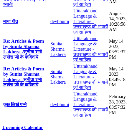
AM
ध्यानी
एवं साहित्य
Utttarakhand
August
Language &
14, 2023,
माया गीत
devbhumi
Literature -
10:28:58
उत्तराखण्ड की भाषायें
AM
एवं साहित्य
Utttarakhand
Re: Articles & Poem
May 14,
Sunita
Language &
by Sunita Sharma
2023,
Sharma
Literature -
Lakhera -सुनीता शर्मा
03:52:37
Lakhera
उत्तराखण्ड की भाषायें
लखेरा जी के कविताये
PM
एवं साहित्य
Utttarakhand
Re: Articles & Poem
May 14,
Sunita
Language &
by Sunita Sharma
2023,
Sharma
Literature -
Lakhera -सुनीता शर्मा
03:49:18
Lakhera
उत्तराखण्ड की भाषायें
लखेरा जी के कविताये
PM
एवं साहित्य
Utttarakhand
February
Language &
28, 2023,
कुछ लिखे पन्ने
devbhumi
Literature -
03:57:32
उत्तराखण्ड की भाषायें
PM
एवं साहित्य
Upcoming Calendar