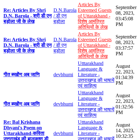
Articles By
September
Re: Articles By Shri
D.N.Barola
Esteemed Guests
08, 2023,
D.N. Barola - श्री डी एन
/ डी एन
of Uttarakhand -
03:45:08
बड़ोला जी के लेख
बड़ोला
विशेष आमंत्रित
PM
अतिथियों के लेख
Articles By
September
Re: Articles By Shri
D.N.Barola
Esteemed Guests
08, 2023,
D.N. Barola - श्री डी एन
/ डी एन
of Uttarakhand -
03:37:57
बड़ोला जी के लेख
बड़ोला
विशेष आमंत्रित
PM
अतिथियों के लेख
Utttarakhand
August
Language &
22, 2023,
गीत ब्य्खोंण अब जाणि
devbhumi
Literature -
01:34:39
उत्तराखण्ड की भाषायें
PM
एवं साहित्य
Utttarakhand
August
Language &
22, 2023,
गीत ब्य्खोंण अब जाणि
devbhumi
Literature -
01:32:56
उत्तराखण्ड की भाषायें
PM
एवं साहित्य
Re: Bal Krishana
Utttarakhand
August
Dhyani's Poem on
Language &
14, 2023,
Uttarakhand-कविता
devbhumi
Literature -
10:32:35
उत्तराखंड की बालकृष्ण डी
उत्तराखण्ड की भाषायें