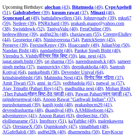
Upcoming Birthdays:
alochan
(43)
,
Bitatmoda
(49)
,
CypeApehell
(51)
,
Gahdrabeber
(39)
,
kusum rawat
(37)
,
Minaxi
(46)
,
ScuncnapLat
(49)
,
battulaljewellers (34)
,
Johnnynady (39)
,
mku67
(59)
,
Neilere (39)
,
PNRichard (39)
,
prakash.guapo@yahoo.com
(38)
,
Swistidowk (52)
,
TaniyaValu (40)
,
FeraOnline (39)
,
hedeswilferse (39)
,
asdfgt23n (48)
,
chaxiawam (55)
,
CreemyElulley
(44)
,
Georgetor (40)
,
Ninisivereona (54)
,
PatrickSemy (45)
,
Peegeve (39)
,
FeexiseKepsy (39)
,
Hoaccandy (49)
,
JulianVop (50)
,
Nandan Bisht (46)
,
nandanbisht (46)
,
Pankaj Singh Bisht (40)
,
Virendra S. Vishth/वीरेन्द्र सिंह बिष्ट (59)
,
lata_negi (43)
,
jagat.singh.bisht (39)
,
raj sharma (35)
,
narendrasingh.k (40)
,
sameer
singh mehta (37)
,
mannuvicky (36)
,
deepikakholia (40)
,
Santosh
Kotiyal (64)
,
pankajbisth (38)
,
Devender Uniyal (64)
,
kripalsinghbisht (58)
,
Mahindra Negi (45)
,
विनोद सिंह गढ़िया (37)
,
Amit Tiwari (53)
,
anni_in (53)
,
vedbhadola (61)
,
patwal_ss (57)
,
Ajay Tripathi (Pahari Boy) (47)
,
madhulika negi (48)
,
Mohan Bisht
-Thet Pahadi/मोहन बिष्ट-ठेठ पहाडी (49)
,
Pawan Pahari/पवन पहाडी (47)
,
rajindersemwal (44)
,
Anoop Rawat "Garhwali Indian" (37)
,
purushotamsati (39)
,
kapilj.joshi (48)
,
prakashpcm29 (41)
,
devendrasharma (48)
,
dkagdiyal (49)
,
AAMilissfoom (42)
,
adventureroy (41)
,
Anoop Raturi (63)
,
dredger.biz. (50)
,
elollignarame (51)
,
Intoftoxy (51)
,
kaYaftike (49)
,
malenkawera
(52)
,
OresiaseX (50)
,
Qupiskondy (47)
,
vimalbhatt (48)
,
AGafeflaloli (38)
,
asdfgt28k (40)
,
dharmendra (50)
,
EmyKocur