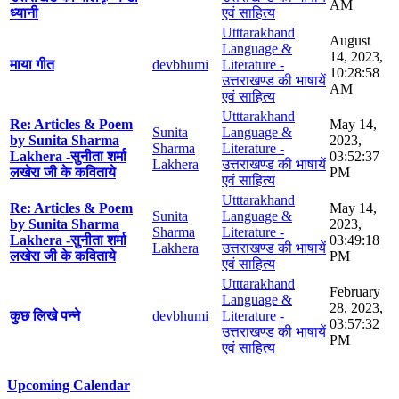
AM
ध्यानी
एवं साहित्य
Utttarakhand
August
Language &
14, 2023,
माया गीत
devbhumi
Literature -
10:28:58
उत्तराखण्ड की भाषायें
AM
एवं साहित्य
Utttarakhand
Re: Articles & Poem
May 14,
Sunita
Language &
by Sunita Sharma
2023,
Sharma
Literature -
Lakhera -सुनीता शर्मा
03:52:37
Lakhera
उत्तराखण्ड की भाषायें
लखेरा जी के कविताये
PM
एवं साहित्य
Utttarakhand
Re: Articles & Poem
May 14,
Sunita
Language &
by Sunita Sharma
2023,
Sharma
Literature -
Lakhera -सुनीता शर्मा
03:49:18
Lakhera
उत्तराखण्ड की भाषायें
लखेरा जी के कविताये
PM
एवं साहित्य
Utttarakhand
February
Language &
28, 2023,
कुछ लिखे पन्ने
devbhumi
Literature -
03:57:32
उत्तराखण्ड की भाषायें
PM
एवं साहित्य
Upcoming Calendar