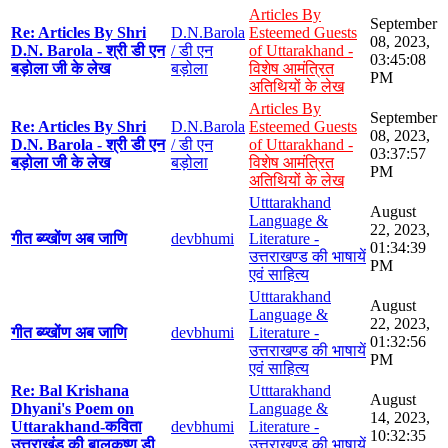
Articles By
September
Re: Articles By Shri
D.N.Barola
Esteemed Guests
08, 2023,
D.N. Barola - श्री डी एन
/ डी एन
of Uttarakhand -
03:45:08
बड़ोला जी के लेख
बड़ोला
विशेष आमंत्रित
PM
अतिथियों के लेख
Articles By
September
Re: Articles By Shri
D.N.Barola
Esteemed Guests
08, 2023,
D.N. Barola - श्री डी एन
/ डी एन
of Uttarakhand -
03:37:57
बड़ोला जी के लेख
बड़ोला
विशेष आमंत्रित
PM
अतिथियों के लेख
Utttarakhand
August
Language &
22, 2023,
गीत ब्य्खोंण अब जाणि
devbhumi
Literature -
01:34:39
उत्तराखण्ड की भाषायें
PM
एवं साहित्य
Utttarakhand
August
Language &
22, 2023,
गीत ब्य्खोंण अब जाणि
devbhumi
Literature -
01:32:56
उत्तराखण्ड की भाषायें
PM
एवं साहित्य
Re: Bal Krishana
Utttarakhand
August
Dhyani's Poem on
Language &
14, 2023,
Uttarakhand-कविता
devbhumi
Literature -
10:32:35
उत्तराखंड की बालकृष्ण डी
उत्तराखण्ड की भाषायें