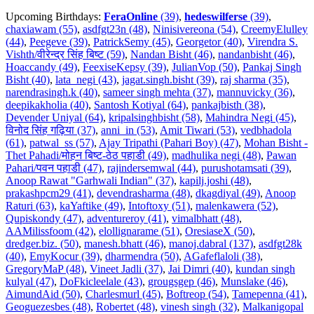
Upcoming Birthdays:
FeraOnline
(39)
,
hedeswilferse
(39)
,
chaxiawam (55)
,
asdfgt23n (48)
,
Ninisivereona (54)
,
CreemyElulley
(44)
,
Peegeve (39)
,
PatrickSemy (45)
,
Georgetor (40)
,
Virendra S.
Vishth/वीरेन्द्र सिंह बिष्ट (59)
,
Nandan Bisht (46)
,
nandanbisht (46)
,
Hoaccandy (49)
,
FeexiseKepsy (39)
,
JulianVop (50)
,
Pankaj Singh
Bisht (40)
,
lata_negi (43)
,
jagat.singh.bisht (39)
,
raj sharma (35)
,
narendrasingh.k (40)
,
sameer singh mehta (37)
,
mannuvicky (36)
,
deepikakholia (40)
,
Santosh Kotiyal (64)
,
pankajbisth (38)
,
Devender Uniyal (64)
,
kripalsinghbisht (58)
,
Mahindra Negi (45)
,
विनोद सिंह गढ़िया (37)
,
anni_in (53)
,
Amit Tiwari (53)
,
vedbhadola
(61)
,
patwal_ss (57)
,
Ajay Tripathi (Pahari Boy) (47)
,
Mohan Bisht -
Thet Pahadi/मोहन बिष्ट-ठेठ पहाडी (49)
,
madhulika negi (48)
,
Pawan
Pahari/पवन पहाडी (47)
,
rajindersemwal (44)
,
purushotamsati (39)
,
Anoop Rawat "Garhwali Indian" (37)
,
kapilj.joshi (48)
,
prakashpcm29 (41)
,
devendrasharma (48)
,
dkagdiyal (49)
,
Anoop
Raturi (63)
,
kaYaftike (49)
,
Intoftoxy (51)
,
malenkawera (52)
,
Qupiskondy (47)
,
adventureroy (41)
,
vimalbhatt (48)
,
AAMilissfoom (42)
,
elollignarame (51)
,
OresiaseX (50)
,
dredger.biz. (50)
,
manesh.bhatt (46)
,
manoj.dabral (137)
,
asdfgt28k
(40)
,
EmyKocur (39)
,
dharmendra (50)
,
AGafeflaloli (38)
,
GregoryMaP (48)
,
Vineet Jadli (37)
,
Jai Dimri (40)
,
kundan singh
kulyal (47)
,
DoFkicleelale (43)
,
grougsgep (46)
,
Munslake (46)
,
AimundAid (50)
,
Charlesmurl (45)
,
Boftreop (54)
,
Tamepenna (41)
,
Geoguezesbes (48)
,
Robertet (48)
,
vinesh singh (32)
,
Malkanigopal