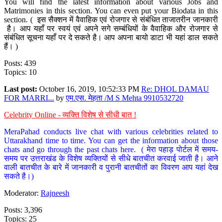
You will find the latest information about various Jobs and
Matrimonies in this section. You can even put your Biodata in this
section. ( इस सैक्शन में वैवाहिक एवं रोजगार से संबंधित ताजातरीन जानकारी
है। आप यहाँ पर स्वयं एवं अपने सगे सम्बंधियों के वैवाहिक और रोजगार से
संबंधित सूचना यहाँ पर दे सकते है। आप अपना बायो डाटा भी यहां डाल सकते
हैं। )
Posts: 439
Topics: 10
Last post:
October 16, 2019, 10:52:33 PM
Re: DHOL DAMAU
FOR MARRI...
by
एम.एस. मेहता /M S Mehta 9910532720
Celebrity Online - व्यक्ति विशेष से सीधी बात !
MeraPahad conducts live chat with various celebrities related to
Uttarakhand time to time. You can get the information about those
chats and go through the past chats here. ( मेरा पहाड़ पोर्टल में समय-
समय पर उत्तराखंड के विशेष व्यक्तियों से सीधे बातचीत करवाई जाती है। आने
वाली बातचीत के बारे में जानकारी व पुरानी बातचीतों का विवरण आप यहां देख
सकते है।)
Moderator:
Rajneesh
Posts: 3,396
Topics: 25