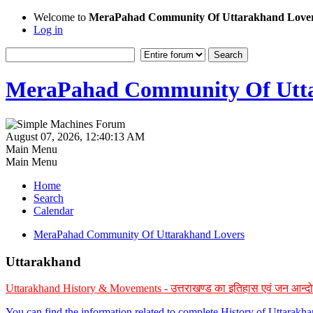
Welcome to
MeraPahad Community Of Uttarakhand Love
Log in
MeraPahad Community Of Utta
August 07, 2026, 12:40:13 AM
Main Menu
Main Menu
Home
Search
Calendar
MeraPahad Community Of Uttarakhand Lovers
Uttarakhand
Uttarakhand History & Movements - उत्तराखण्ड का इतिहास एवं जन आन्द
You can find the information related to complete History of Uttarak