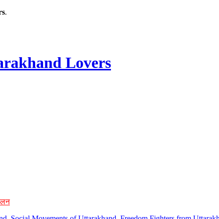
rs
.
rakhand Lovers
ोलन
hand, Social Movements of Uttarakhand, Freedom Fighters from Uttarakh