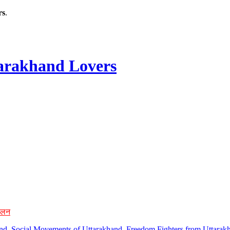
rs
.
rakhand Lovers
ोलन
hand, Social Movements of Uttarakhand, Freedom Fighters from Uttarakh