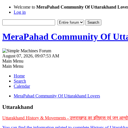
Welcome to
MeraPahad Community Of Uttarakhand Love
Log in
MeraPahad Community Of Utta
August 07, 2026, 09:07:53 AM
Main Menu
Main Menu
Home
Search
Calendar
MeraPahad Community Of Uttarakhand Lovers
Uttarakhand
Uttarakhand History & Movements - उत्तराखण्ड का इतिहास एवं जन आन्द
You can find the information related to complete History of Uttarak