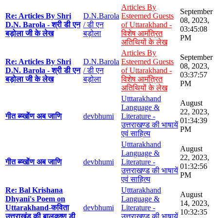
Articles By
September
Re: Articles By Shri
D.N.Barola
Esteemed Guests
08, 2023,
D.N. Barola - श्री डी एन
/ डी एन
of Uttarakhand -
03:45:08
बड़ोला जी के लेख
बड़ोला
विशेष आमंत्रित
PM
अतिथियों के लेख
Articles By
September
Re: Articles By Shri
D.N.Barola
Esteemed Guests
08, 2023,
D.N. Barola - श्री डी एन
/ डी एन
of Uttarakhand -
03:37:57
बड़ोला जी के लेख
बड़ोला
विशेष आमंत्रित
PM
अतिथियों के लेख
Utttarakhand
August
Language &
22, 2023,
गीत ब्य्खोंण अब जाणि
devbhumi
Literature -
01:34:39
उत्तराखण्ड की भाषायें
PM
एवं साहित्य
Utttarakhand
August
Language &
22, 2023,
गीत ब्य्खोंण अब जाणि
devbhumi
Literature -
01:32:56
उत्तराखण्ड की भाषायें
PM
एवं साहित्य
Re: Bal Krishana
Utttarakhand
August
Dhyani's Poem on
Language &
14, 2023,
Uttarakhand-कविता
devbhumi
Literature -
10:32:35
उत्तराखंड की बालकृष्ण डी
उत्तराखण्ड की भाषायें