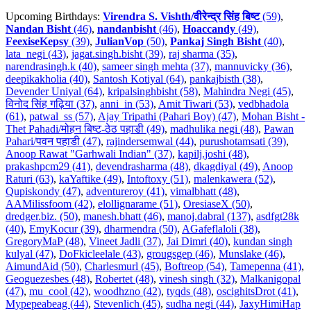
Upcoming Birthdays:
Virendra S. Vishth/वीरेन्द्र सिंह बिष्ट
(59)
,
Nandan Bisht
(46)
,
nandanbisht
(46)
,
Hoaccandy
(49)
,
FeexiseKepsy
(39)
,
JulianVop
(50)
,
Pankaj Singh Bisht
(40)
,
lata_negi (43)
,
jagat.singh.bisht (39)
,
raj sharma (35)
,
narendrasingh.k (40)
,
sameer singh mehta (37)
,
mannuvicky (36)
,
deepikakholia (40)
,
Santosh Kotiyal (64)
,
pankajbisth (38)
,
Devender Uniyal (64)
,
kripalsinghbisht (58)
,
Mahindra Negi (45)
,
विनोद सिंह गढ़िया (37)
,
anni_in (53)
,
Amit Tiwari (53)
,
vedbhadola
(61)
,
patwal_ss (57)
,
Ajay Tripathi (Pahari Boy) (47)
,
Mohan Bisht -
Thet Pahadi/मोहन बिष्ट-ठेठ पहाडी (49)
,
madhulika negi (48)
,
Pawan
Pahari/पवन पहाडी (47)
,
rajindersemwal (44)
,
purushotamsati (39)
,
Anoop Rawat "Garhwali Indian" (37)
,
kapilj.joshi (48)
,
prakashpcm29 (41)
,
devendrasharma (48)
,
dkagdiyal (49)
,
Anoop
Raturi (63)
,
kaYaftike (49)
,
Intoftoxy (51)
,
malenkawera (52)
,
Qupiskondy (47)
,
adventureroy (41)
,
vimalbhatt (48)
,
AAMilissfoom (42)
,
elollignarame (51)
,
OresiaseX (50)
,
dredger.biz. (50)
,
manesh.bhatt (46)
,
manoj.dabral (137)
,
asdfgt28k
(40)
,
EmyKocur (39)
,
dharmendra (50)
,
AGafeflaloli (38)
,
GregoryMaP (48)
,
Vineet Jadli (37)
,
Jai Dimri (40)
,
kundan singh
kulyal (47)
,
DoFkicleelale (43)
,
grougsgep (46)
,
Munslake (46)
,
AimundAid (50)
,
Charlesmurl (45)
,
Boftreop (54)
,
Tamepenna (41)
,
Geoguezesbes (48)
,
Robertet (48)
,
vinesh singh (32)
,
Malkanigopal
(47)
,
mu_cool (42)
,
woodhzno (42)
,
tyqds (48)
,
oscighitsDrot (41)
,
Mypepeabeag (44)
,
Stevenlich (45)
,
sudha negi (44)
,
JaxyHimiHap