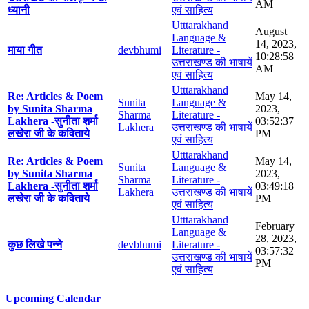
AM
ध्यानी
एवं साहित्य
Utttarakhand
August
Language &
14, 2023,
माया गीत
devbhumi
Literature -
10:28:58
उत्तराखण्ड की भाषायें
AM
एवं साहित्य
Utttarakhand
Re: Articles & Poem
May 14,
Sunita
Language &
by Sunita Sharma
2023,
Sharma
Literature -
Lakhera -सुनीता शर्मा
03:52:37
Lakhera
उत्तराखण्ड की भाषायें
लखेरा जी के कविताये
PM
एवं साहित्य
Utttarakhand
Re: Articles & Poem
May 14,
Sunita
Language &
by Sunita Sharma
2023,
Sharma
Literature -
Lakhera -सुनीता शर्मा
03:49:18
Lakhera
उत्तराखण्ड की भाषायें
लखेरा जी के कविताये
PM
एवं साहित्य
Utttarakhand
February
Language &
28, 2023,
कुछ लिखे पन्ने
devbhumi
Literature -
03:57:32
उत्तराखण्ड की भाषायें
PM
एवं साहित्य
Upcoming Calendar