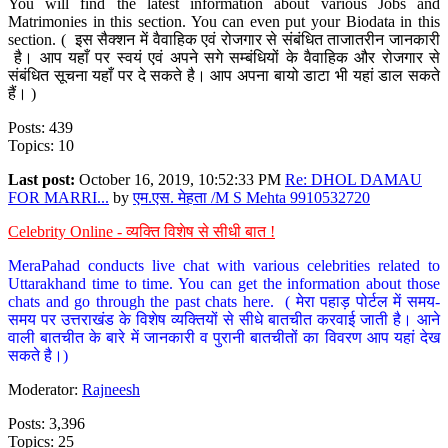
You will find the latest information about various Jobs and
Matrimonies in this section. You can even put your Biodata in this
section. ( इस सैक्शन में वैवाहिक एवं रोजगार से संबंधित ताजातरीन जानकारी
है। आप यहाँ पर स्वयं एवं अपने सगे सम्बंधियों के वैवाहिक और रोजगार से
संबंधित सूचना यहाँ पर दे सकते है। आप अपना बायो डाटा भी यहां डाल सकते
हैं। )
Posts: 439
Topics: 10
Last post:
October 16, 2019, 10:52:33 PM
Re: DHOL DAMAU
FOR MARRI...
by
एम.एस. मेहता /M S Mehta 9910532720
Celebrity Online - व्यक्ति विशेष से सीधी बात !
MeraPahad conducts live chat with various celebrities related to
Uttarakhand time to time. You can get the information about those
chats and go through the past chats here. ( मेरा पहाड़ पोर्टल में समय-
समय पर उत्तराखंड के विशेष व्यक्तियों से सीधे बातचीत करवाई जाती है। आने
वाली बातचीत के बारे में जानकारी व पुरानी बातचीतों का विवरण आप यहां देख
सकते है।)
Moderator:
Rajneesh
Posts: 3,396
Topics: 25