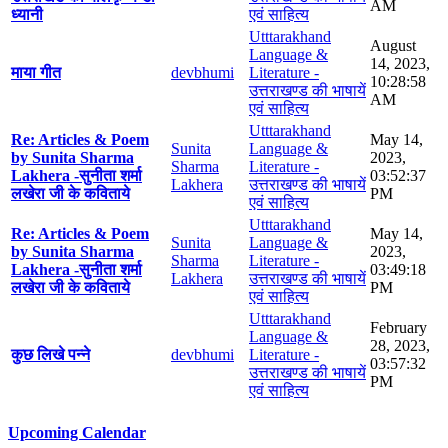
AM
ध्यानी
एवं साहित्य
Utttarakhand
August
Language &
14, 2023,
माया गीत
devbhumi
Literature -
10:28:58
उत्तराखण्ड की भाषायें
AM
एवं साहित्य
Utttarakhand
Re: Articles & Poem
May 14,
Sunita
Language &
by Sunita Sharma
2023,
Sharma
Literature -
Lakhera -सुनीता शर्मा
03:52:37
Lakhera
उत्तराखण्ड की भाषायें
लखेरा जी के कविताये
PM
एवं साहित्य
Utttarakhand
Re: Articles & Poem
May 14,
Sunita
Language &
by Sunita Sharma
2023,
Sharma
Literature -
Lakhera -सुनीता शर्मा
03:49:18
Lakhera
उत्तराखण्ड की भाषायें
लखेरा जी के कविताये
PM
एवं साहित्य
Utttarakhand
February
Language &
28, 2023,
कुछ लिखे पन्ने
devbhumi
Literature -
03:57:32
उत्तराखण्ड की भाषायें
PM
एवं साहित्य
Upcoming Calendar