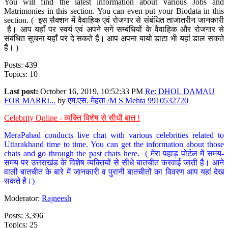
You will find the latest information about various Jobs and
Matrimonies in this section. You can even put your Biodata in this
section. ( इस सैक्शन में वैवाहिक एवं रोजगार से संबंधित ताजातरीन जानकारी
है। आप यहाँ पर स्वयं एवं अपने सगे सम्बंधियों के वैवाहिक और रोजगार से
संबंधित सूचना यहाँ पर दे सकते है। आप अपना बायो डाटा भी यहां डाल सकते
हैं। )
Posts: 439
Topics: 10
Last post:
October 16, 2019, 10:52:33 PM
Re: DHOL DAMAU
FOR MARRI...
by
एम.एस. मेहता /M S Mehta 9910532720
Celebrity Online - व्यक्ति विशेष से सीधी बात !
MeraPahad conducts live chat with various celebrities related to
Uttarakhand time to time. You can get the information about those
chats and go through the past chats here. ( मेरा पहाड़ पोर्टल में समय-
समय पर उत्तराखंड के विशेष व्यक्तियों से सीधे बातचीत करवाई जाती है। आने
वाली बातचीत के बारे में जानकारी व पुरानी बातचीतों का विवरण आप यहां देख
सकते है।)
Moderator:
Rajneesh
Posts: 3,396
Topics: 25