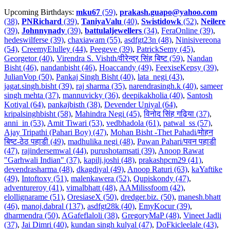
Upcoming Birthdays:
mku67
(59)
,
prakash.guapo@yahoo.com
(38)
,
PNRichard
(39)
,
TaniyaValu
(40)
,
Swistidowk
(52)
,
Neilere
(39)
,
Johnnynady
(39)
,
battulaljewellers
(34)
,
FeraOnline (39)
,
hedeswilferse (39)
,
chaxiawam (55)
,
asdfgt23n (48)
,
Ninisivereona
(54)
,
CreemyElulley (44)
,
Peegeve (39)
,
PatrickSemy (45)
,
Georgetor (40)
,
Virendra S. Vishth/वीरेन्द्र सिंह बिष्ट (59)
,
Nandan
Bisht (46)
,
nandanbisht (46)
,
Hoaccandy (49)
,
FeexiseKepsy (39)
,
JulianVop (50)
,
Pankaj Singh Bisht (40)
,
lata_negi (43)
,
jagat.singh.bisht (39)
,
raj sharma (35)
,
narendrasingh.k (40)
,
sameer
singh mehta (37)
,
mannuvicky (36)
,
deepikakholia (40)
,
Santosh
Kotiyal (64)
,
pankajbisth (38)
,
Devender Uniyal (64)
,
kripalsinghbisht (58)
,
Mahindra Negi (45)
,
विनोद सिंह गढ़िया (37)
,
anni_in (53)
,
Amit Tiwari (53)
,
vedbhadola (61)
,
patwal_ss (57)
,
Ajay Tripathi (Pahari Boy) (47)
,
Mohan Bisht -Thet Pahadi/मोहन
बिष्ट-ठेठ पहाडी (49)
,
madhulika negi (48)
,
Pawan Pahari/पवन पहाडी
(47)
,
rajindersemwal (44)
,
purushotamsati (39)
,
Anoop Rawat
"Garhwali Indian" (37)
,
kapilj.joshi (48)
,
prakashpcm29 (41)
,
devendrasharma (48)
,
dkagdiyal (49)
,
Anoop Raturi (63)
,
kaYaftike
(49)
,
Intoftoxy (51)
,
malenkawera (52)
,
Qupiskondy (47)
,
adventureroy (41)
,
vimalbhatt (48)
,
AAMilissfoom (42)
,
elollignarame (51)
,
OresiaseX (50)
,
dredger.biz. (50)
,
manesh.bhatt
(46)
,
manoj.dabral (137)
,
asdfgt28k (40)
,
EmyKocur (39)
,
dharmendra (50)
,
AGafeflaloli (38)
,
GregoryMaP (48)
,
Vineet Jadli
(37)
,
Jai Dimri (40)
,
kundan singh kulyal (47)
,
DoFkicleelale (43)
,