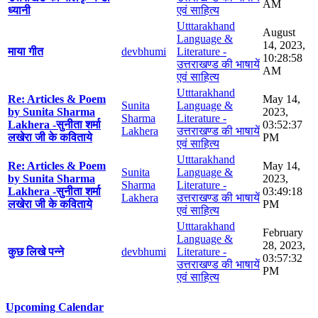
AM
ध्यानी
एवं साहित्य
Utttarakhand
August
Language &
14, 2023,
माया गीत
devbhumi
Literature -
10:28:58
उत्तराखण्ड की भाषायें
AM
एवं साहित्य
Utttarakhand
Re: Articles & Poem
May 14,
Sunita
Language &
by Sunita Sharma
2023,
Sharma
Literature -
Lakhera -सुनीता शर्मा
03:52:37
Lakhera
उत्तराखण्ड की भाषायें
लखेरा जी के कविताये
PM
एवं साहित्य
Utttarakhand
Re: Articles & Poem
May 14,
Sunita
Language &
by Sunita Sharma
2023,
Sharma
Literature -
Lakhera -सुनीता शर्मा
03:49:18
Lakhera
उत्तराखण्ड की भाषायें
लखेरा जी के कविताये
PM
एवं साहित्य
Utttarakhand
February
Language &
28, 2023,
कुछ लिखे पन्ने
devbhumi
Literature -
03:57:32
उत्तराखण्ड की भाषायें
PM
एवं साहित्य
Upcoming Calendar