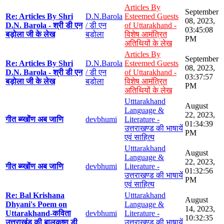
Articles By
September
Re: Articles By Shri
D.N.Barola
Esteemed Guests
08, 2023,
D.N. Barola - श्री डी एन
/ डी एन
of Uttarakhand -
03:45:08
बड़ोला जी के लेख
बड़ोला
विशेष आमंत्रित
PM
अतिथियों के लेख
Articles By
September
Re: Articles By Shri
D.N.Barola
Esteemed Guests
08, 2023,
D.N. Barola - श्री डी एन
/ डी एन
of Uttarakhand -
03:37:57
बड़ोला जी के लेख
बड़ोला
विशेष आमंत्रित
PM
अतिथियों के लेख
Utttarakhand
August
Language &
22, 2023,
गीत ब्य्खोंण अब जाणि
devbhumi
Literature -
01:34:39
उत्तराखण्ड की भाषायें
PM
एवं साहित्य
Utttarakhand
August
Language &
22, 2023,
गीत ब्य्खोंण अब जाणि
devbhumi
Literature -
01:32:56
उत्तराखण्ड की भाषायें
PM
एवं साहित्य
Re: Bal Krishana
Utttarakhand
August
Dhyani's Poem on
Language &
14, 2023,
Uttarakhand-कविता
devbhumi
Literature -
10:32:35
उत्तराखंड की बालकृष्ण डी
उत्तराखण्ड की भाषायें