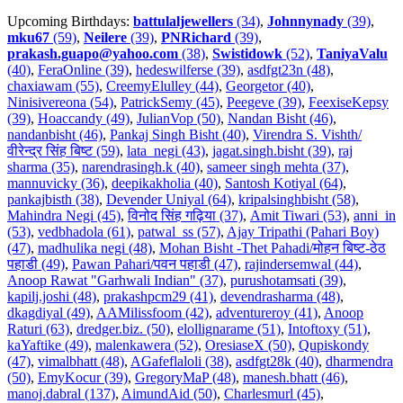
Upcoming Birthdays:
battulaljewellers
(34)
,
Johnnynady
(39)
,
mku67
(59)
,
Neilere
(39)
,
PNRichard
(39)
,
prakash.guapo@yahoo.com
(38)
,
Swistidowk
(52)
,
TaniyaValu
(40)
,
FeraOnline (39)
,
hedeswilferse (39)
,
asdfgt23n (48)
,
chaxiawam (55)
,
CreemyElulley (44)
,
Georgetor (40)
,
Ninisivereona (54)
,
PatrickSemy (45)
,
Peegeve (39)
,
FeexiseKepsy
(39)
,
Hoaccandy (49)
,
JulianVop (50)
,
Nandan Bisht (46)
,
nandanbisht (46)
,
Pankaj Singh Bisht (40)
,
Virendra S. Vishth/
वीरेन्द्र सिंह बिष्ट (59)
,
lata_negi (43)
,
jagat.singh.bisht (39)
,
raj
sharma (35)
,
narendrasingh.k (40)
,
sameer singh mehta (37)
,
mannuvicky (36)
,
deepikakholia (40)
,
Santosh Kotiyal (64)
,
pankajbisth (38)
,
Devender Uniyal (64)
,
kripalsinghbisht (58)
,
Mahindra Negi (45)
,
विनोद सिंह गढ़िया (37)
,
Amit Tiwari (53)
,
anni_in
(53)
,
vedbhadola (61)
,
patwal_ss (57)
,
Ajay Tripathi (Pahari Boy)
(47)
,
madhulika negi (48)
,
Mohan Bisht -Thet Pahadi/मोहन बिष्ट-ठेठ
पहाडी (49)
,
Pawan Pahari/पवन पहाडी (47)
,
rajindersemwal (44)
,
Anoop Rawat "Garhwali Indian" (37)
,
purushotamsati (39)
,
kapilj.joshi (48)
,
prakashpcm29 (41)
,
devendrasharma (48)
,
dkagdiyal (49)
,
AAMilissfoom (42)
,
adventureroy (41)
,
Anoop
Raturi (63)
,
dredger.biz. (50)
,
elollignarame (51)
,
Intoftoxy (51)
,
kaYaftike (49)
,
malenkawera (52)
,
OresiaseX (50)
,
Qupiskondy
(47)
,
vimalbhatt (48)
,
AGafeflaloli (38)
,
asdfgt28k (40)
,
dharmendra
(50)
,
EmyKocur (39)
,
GregoryMaP (48)
,
manesh.bhatt (46)
,
manoj.dabral (137)
,
AimundAid (50)
,
Charlesmurl (45)
,