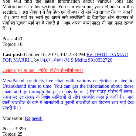
You will find the latest information about various Jobs and
Matrimonies in this section. You can even put your Biodata in this
section. ( इस सैक्शन में वैवाहिक एवं रोजगार से संबंधित ताजातरीन जानकारी
है। आप यहाँ पर स्वयं एवं अपने सगे सम्बंधियों के वैवाहिक और रोजगार से
संबंधित सूचना यहाँ पर दे सकते है। आप अपना बायो डाटा भी यहां डाल सकते
हैं। )
Posts: 439
Topics: 10
Last post:
October 16, 2019, 10:52:33 PM
Re: DHOL DAMAU
FOR MARRI...
by
एम.एस. मेहता /M S Mehta 9910532720
Celebrity Online - व्यक्ति विशेष से सीधी बात !
MeraPahad conducts live chat with various celebrities related to
Uttarakhand time to time. You can get the information about those
chats and go through the past chats here. ( मेरा पहाड़ पोर्टल में समय-
समय पर उत्तराखंड के विशेष व्यक्तियों से सीधे बातचीत करवाई जाती है। आने
वाली बातचीत के बारे में जानकारी व पुरानी बातचीतों का विवरण आप यहां देख
सकते है।)
Moderator:
Rajneesh
Posts: 3,396
Topics: 25