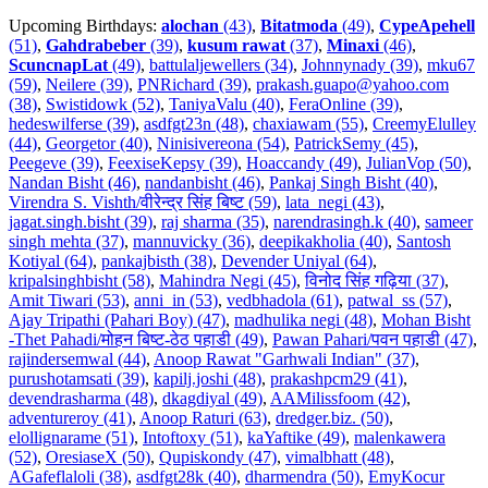
Upcoming Birthdays:
alochan
(43)
,
Bitatmoda
(49)
,
CypeApehell
(51)
,
Gahdrabeber
(39)
,
kusum rawat
(37)
,
Minaxi
(46)
,
ScuncnapLat
(49)
,
battulaljewellers (34)
,
Johnnynady (39)
,
mku67
(59)
,
Neilere (39)
,
PNRichard (39)
,
prakash.guapo@yahoo.com
(38)
,
Swistidowk (52)
,
TaniyaValu (40)
,
FeraOnline (39)
,
hedeswilferse (39)
,
asdfgt23n (48)
,
chaxiawam (55)
,
CreemyElulley
(44)
,
Georgetor (40)
,
Ninisivereona (54)
,
PatrickSemy (45)
,
Peegeve (39)
,
FeexiseKepsy (39)
,
Hoaccandy (49)
,
JulianVop (50)
,
Nandan Bisht (46)
,
nandanbisht (46)
,
Pankaj Singh Bisht (40)
,
Virendra S. Vishth/वीरेन्द्र सिंह बिष्ट (59)
,
lata_negi (43)
,
jagat.singh.bisht (39)
,
raj sharma (35)
,
narendrasingh.k (40)
,
sameer
singh mehta (37)
,
mannuvicky (36)
,
deepikakholia (40)
,
Santosh
Kotiyal (64)
,
pankajbisth (38)
,
Devender Uniyal (64)
,
kripalsinghbisht (58)
,
Mahindra Negi (45)
,
विनोद सिंह गढ़िया (37)
,
Amit Tiwari (53)
,
anni_in (53)
,
vedbhadola (61)
,
patwal_ss (57)
,
Ajay Tripathi (Pahari Boy) (47)
,
madhulika negi (48)
,
Mohan Bisht
-Thet Pahadi/मोहन बिष्ट-ठेठ पहाडी (49)
,
Pawan Pahari/पवन पहाडी (47)
,
rajindersemwal (44)
,
Anoop Rawat "Garhwali Indian" (37)
,
purushotamsati (39)
,
kapilj.joshi (48)
,
prakashpcm29 (41)
,
devendrasharma (48)
,
dkagdiyal (49)
,
AAMilissfoom (42)
,
adventureroy (41)
,
Anoop Raturi (63)
,
dredger.biz. (50)
,
elollignarame (51)
,
Intoftoxy (51)
,
kaYaftike (49)
,
malenkawera
(52)
,
OresiaseX (50)
,
Qupiskondy (47)
,
vimalbhatt (48)
,
AGafeflaloli (38)
,
asdfgt28k (40)
,
dharmendra (50)
,
EmyKocur