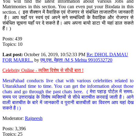
You will find the latest information about various Jobs and
Matrimonies in this section. You can even put your Biodata in this
section. ( इस सैक्शन में वैवाहिक एवं रोजगार से संबंधित ताजातरीन जानकारी
है। आप यहाँ पर स्वयं एवं अपने सगे सम्बंधियों के वैवाहिक और रोजगार से
संबंधित सूचना यहाँ पर दे सकते है। आप अपना बायो डाटा भी यहां डाल सकते
हैं। )
Posts: 439
Topics: 10
Last post:
October 16, 2019, 10:52:33 PM
Re: DHOL DAMAU
FOR MARRI...
by
एम.एस. मेहता /M S Mehta 9910532720
Celebrity Online - व्यक्ति विशेष से सीधी बात !
MeraPahad conducts live chat with various celebrities related to
Uttarakhand time to time. You can get the information about those
chats and go through the past chats here. ( मेरा पहाड़ पोर्टल में समय-
समय पर उत्तराखंड के विशेष व्यक्तियों से सीधे बातचीत करवाई जाती है। आने
वाली बातचीत के बारे में जानकारी व पुरानी बातचीतों का विवरण आप यहां देख
सकते है।)
Moderator:
Rajneesh
Posts: 3,396
Topics: 25