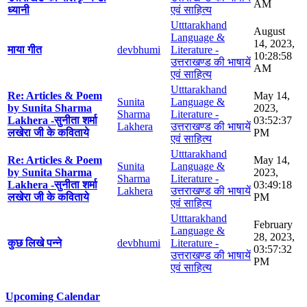
AM
ध्यानी
एवं साहित्य
Utttarakhand
August
Language &
14, 2023,
माया गीत
devbhumi
Literature -
10:28:58
उत्तराखण्ड की भाषायें
AM
एवं साहित्य
Utttarakhand
Re: Articles & Poem
May 14,
Sunita
Language &
by Sunita Sharma
2023,
Sharma
Literature -
Lakhera -सुनीता शर्मा
03:52:37
Lakhera
उत्तराखण्ड की भाषायें
लखेरा जी के कविताये
PM
एवं साहित्य
Utttarakhand
Re: Articles & Poem
May 14,
Sunita
Language &
by Sunita Sharma
2023,
Sharma
Literature -
Lakhera -सुनीता शर्मा
03:49:18
Lakhera
उत्तराखण्ड की भाषायें
लखेरा जी के कविताये
PM
एवं साहित्य
Utttarakhand
February
Language &
28, 2023,
कुछ लिखे पन्ने
devbhumi
Literature -
03:57:32
उत्तराखण्ड की भाषायें
PM
एवं साहित्य
Upcoming Calendar