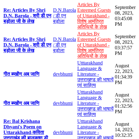
Articles By
September
Re: Articles By Shri
D.N.Barola
Esteemed Guests
08, 2023,
D.N. Barola - श्री डी एन
/ डी एन
of Uttarakhand -
03:45:08
बड़ोला जी के लेख
बड़ोला
विशेष आमंत्रित
PM
अतिथियों के लेख
Articles By
September
Re: Articles By Shri
D.N.Barola
Esteemed Guests
08, 2023,
D.N. Barola - श्री डी एन
/ डी एन
of Uttarakhand -
03:37:57
बड़ोला जी के लेख
बड़ोला
विशेष आमंत्रित
PM
अतिथियों के लेख
Utttarakhand
August
Language &
22, 2023,
गीत ब्य्खोंण अब जाणि
devbhumi
Literature -
01:34:39
उत्तराखण्ड की भाषायें
PM
एवं साहित्य
Utttarakhand
August
Language &
22, 2023,
गीत ब्य्खोंण अब जाणि
devbhumi
Literature -
01:32:56
उत्तराखण्ड की भाषायें
PM
एवं साहित्य
Re: Bal Krishana
Utttarakhand
August
Dhyani's Poem on
Language &
14, 2023,
Uttarakhand-कविता
devbhumi
Literature -
10:32:35
उत्तराखंड की बालकृष्ण डी
उत्तराखण्ड की भाषायें