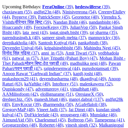
Upcoming Birthdays:
FeraOnline
(39)
,
hedeswilferse
(39)
,
chaxiawam (55)
,
asdfgt23n (48)
,
Ninisivereona (54)
,
CreemyElulley
(44)
,
Peegeve (39)
,
PatrickSemy (45)
,
Georgetor (40)
,
Virendra S.
Vishth/वीरेन्द्र सिंह बिष्ट (59)
,
Nandan Bisht (46)
,
nandanbisht (46)
,
Hoaccandy (49)
,
FeexiseKepsy (39)
,
JulianVop (50)
,
Pankaj Singh
Bisht (40)
,
lata_negi (43)
,
jagat.singh.bisht (39)
,
raj sharma (35)
,
narendrasingh.k (40)
,
sameer singh mehta (37)
,
mannuvicky (36)
,
deepikakholia (40)
,
Santosh Kotiyal (64)
,
pankajbisth (38)
,
Devender Uniyal (64)
,
kripalsinghbisht (58)
,
Mahindra Negi (45)
,
विनोद सिंह गढ़िया (37)
,
anni_in (53)
,
Amit Tiwari (53)
,
vedbhadola
(61)
,
patwal_ss (57)
,
Ajay Tripathi (Pahari Boy) (47)
,
Mohan Bisht -
Thet Pahadi/मोहन बिष्ट-ठेठ पहाडी (49)
,
madhulika negi (48)
,
Pawan
Pahari/पवन पहाडी (47)
,
rajindersemwal (44)
,
purushotamsati (39)
,
Anoop Rawat "Garhwali Indian" (37)
,
kapilj.joshi (48)
,
prakashpcm29 (41)
,
devendrasharma (48)
,
dkagdiyal (49)
,
Anoop
Raturi (63)
,
kaYaftike (49)
,
Intoftoxy (51)
,
malenkawera (52)
,
Qupiskondy (47)
,
adventureroy (41)
,
vimalbhatt (48)
,
AAMilissfoom (42)
,
elollignarame (51)
,
OresiaseX (50)
,
dredger.biz. (50)
,
manesh.bhatt (46)
,
manoj.dabral (137)
,
asdfgt28k
(40)
,
EmyKocur (39)
,
dharmendra (50)
,
AGafeflaloli (38)
,
GregoryMaP (48)
,
Vineet Jadli (37)
,
Jai Dimri (40)
,
kundan singh
kulyal (47)
,
DoFkicleelale (43)
,
grougsgep (46)
,
Munslake (46)
,
AimundAid (50)
,
Charlesmurl (45)
,
Boftreop (54)
,
Tamepenna (41)
,
Geoguezesbes (48)
,
Robertet (48)
,
vinesh singh (32)
,
Malkanigopal