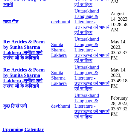
AM
ध्यानी
एवं साहित्य
Utttarakhand
August
Language &
14, 2023,
माया गीत
devbhumi
Literature -
10:28:58
उत्तराखण्ड की भाषायें
AM
एवं साहित्य
Utttarakhand
Re: Articles & Poem
May 14,
Sunita
Language &
by Sunita Sharma
2023,
Sharma
Literature -
Lakhera -सुनीता शर्मा
03:52:37
Lakhera
उत्तराखण्ड की भाषायें
लखेरा जी के कविताये
PM
एवं साहित्य
Utttarakhand
Re: Articles & Poem
May 14,
Sunita
Language &
by Sunita Sharma
2023,
Sharma
Literature -
Lakhera -सुनीता शर्मा
03:49:18
Lakhera
उत्तराखण्ड की भाषायें
लखेरा जी के कविताये
PM
एवं साहित्य
Utttarakhand
February
Language &
28, 2023,
कुछ लिखे पन्ने
devbhumi
Literature -
03:57:32
उत्तराखण्ड की भाषायें
PM
एवं साहित्य
Upcoming Calendar