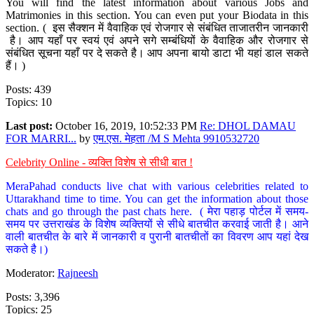
You will find the latest information about various Jobs and
Matrimonies in this section. You can even put your Biodata in this
section. ( इस सैक्शन में वैवाहिक एवं रोजगार से संबंधित ताजातरीन जानकारी
है। आप यहाँ पर स्वयं एवं अपने सगे सम्बंधियों के वैवाहिक और रोजगार से
संबंधित सूचना यहाँ पर दे सकते है। आप अपना बायो डाटा भी यहां डाल सकते
हैं। )
Posts: 439
Topics: 10
Last post:
October 16, 2019, 10:52:33 PM
Re: DHOL DAMAU
FOR MARRI...
by
एम.एस. मेहता /M S Mehta 9910532720
Celebrity Online - व्यक्ति विशेष से सीधी बात !
MeraPahad conducts live chat with various celebrities related to
Uttarakhand time to time. You can get the information about those
chats and go through the past chats here. ( मेरा पहाड़ पोर्टल में समय-
समय पर उत्तराखंड के विशेष व्यक्तियों से सीधे बातचीत करवाई जाती है। आने
वाली बातचीत के बारे में जानकारी व पुरानी बातचीतों का विवरण आप यहां देख
सकते है।)
Moderator:
Rajneesh
Posts: 3,396
Topics: 25