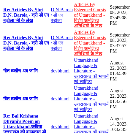
Articles By
September
Re: Articles By Shri
D.N.Barola
Esteemed Guests
08, 2023,
D.N. Barola - श्री डी एन
/ डी एन
of Uttarakhand -
03:45:08
बड़ोला जी के लेख
बड़ोला
विशेष आमंत्रित
PM
अतिथियों के लेख
Articles By
September
Re: Articles By Shri
D.N.Barola
Esteemed Guests
08, 2023,
D.N. Barola - श्री डी एन
/ डी एन
of Uttarakhand -
03:37:57
बड़ोला जी के लेख
बड़ोला
विशेष आमंत्रित
PM
अतिथियों के लेख
Utttarakhand
August
Language &
22, 2023,
गीत ब्य्खोंण अब जाणि
devbhumi
Literature -
01:34:39
उत्तराखण्ड की भाषायें
PM
एवं साहित्य
Utttarakhand
August
Language &
22, 2023,
गीत ब्य्खोंण अब जाणि
devbhumi
Literature -
01:32:56
उत्तराखण्ड की भाषायें
PM
एवं साहित्य
Re: Bal Krishana
Utttarakhand
August
Dhyani's Poem on
Language &
14, 2023,
Uttarakhand-कविता
devbhumi
Literature -
10:32:35
उत्तराखंड की बालकृष्ण डी
उत्तराखण्ड की भाषायें