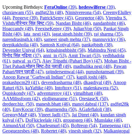
Upcoming Birthdays:
FeraOnline
(39)
,
hedeswilferse
(39)
,
chaxiawam (55)
,
asdfgt23n (48)
,
Ninisivereona (54)
,
CreemyElulley
(44)
,
Peegeve (39)
,
PatrickSemy (45)
,
Georgetor (40)
,
Virendra S.
Vishth/वीरेन्द्र सिंह बिष्ट (59)
,
Nandan Bisht (46)
,
nandanbisht (46)
,
Hoaccandy (49)
,
FeexiseKepsy (39)
,
JulianVop (50)
,
Pankaj Singh
Bisht (40)
,
lata_negi (43)
,
jagat.singh.bisht (39)
,
raj sharma (35)
,
narendrasingh.k (40)
,
sameer singh mehta (37)
,
mannuvicky (36)
,
deepikakholia (40)
,
Santosh Kotiyal (64)
,
pankajbisth (38)
,
Devender Uniyal (64)
,
kripalsinghbisht (58)
,
Mahindra Negi (45)
,
विनोद सिंह गढ़िया (37)
,
anni_in (53)
,
Amit Tiwari (53)
,
vedbhadola
(61)
,
patwal_ss (57)
,
Ajay Tripathi (Pahari Boy) (47)
,
Mohan Bisht -
Thet Pahadi/मोहन बिष्ट-ठेठ पहाडी (49)
,
madhulika negi (48)
,
Pawan
Pahari/पवन पहाडी (47)
,
rajindersemwal (44)
,
purushotamsati (39)
,
Anoop Rawat "Garhwali Indian" (37)
,
kapilj.joshi (48)
,
prakashpcm29 (41)
,
devendrasharma (48)
,
dkagdiyal (49)
,
Anoop
Raturi (63)
,
kaYaftike (49)
,
Intoftoxy (51)
,
malenkawera (52)
,
Qupiskondy (47)
,
adventureroy (41)
,
vimalbhatt (48)
,
AAMilissfoom (42)
,
elollignarame (51)
,
OresiaseX (50)
,
dredger.biz. (50)
,
manesh.bhatt (46)
,
manoj.dabral (137)
,
asdfgt28k
(40)
,
EmyKocur (39)
,
dharmendra (50)
,
AGafeflaloli (38)
,
GregoryMaP (48)
,
Vineet Jadli (37)
,
Jai Dimri (40)
,
kundan singh
kulyal (47)
,
DoFkicleelale (43)
,
grougsgep (46)
,
Munslake (46)
,
AimundAid (50)
,
Charlesmurl (45)
,
Boftreop (54)
,
Tamepenna (41)
,
Geoguezesbes (48)
,
Robertet (48)
,
vinesh singh (32)
,
Malkanigopal