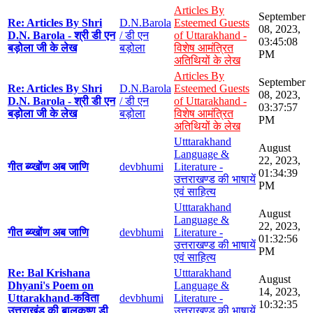
Articles By
September
Re: Articles By Shri
D.N.Barola
Esteemed Guests
08, 2023,
D.N. Barola - श्री डी एन
/ डी एन
of Uttarakhand -
03:45:08
बड़ोला जी के लेख
बड़ोला
विशेष आमंत्रित
PM
अतिथियों के लेख
Articles By
September
Re: Articles By Shri
D.N.Barola
Esteemed Guests
08, 2023,
D.N. Barola - श्री डी एन
/ डी एन
of Uttarakhand -
03:37:57
बड़ोला जी के लेख
बड़ोला
विशेष आमंत्रित
PM
अतिथियों के लेख
Utttarakhand
August
Language &
22, 2023,
गीत ब्य्खोंण अब जाणि
devbhumi
Literature -
01:34:39
उत्तराखण्ड की भाषायें
PM
एवं साहित्य
Utttarakhand
August
Language &
22, 2023,
गीत ब्य्खोंण अब जाणि
devbhumi
Literature -
01:32:56
उत्तराखण्ड की भाषायें
PM
एवं साहित्य
Re: Bal Krishana
Utttarakhand
August
Dhyani's Poem on
Language &
14, 2023,
Uttarakhand-कविता
devbhumi
Literature -
10:32:35
उत्तराखंड की बालकृष्ण डी
उत्तराखण्ड की भाषायें