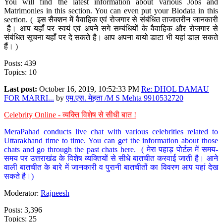
You will find the latest information about various Jobs and
Matrimonies in this section. You can even put your Biodata in this
section. ( इस सैक्शन में वैवाहिक एवं रोजगार से संबंधित ताजातरीन जानकारी
है। आप यहाँ पर स्वयं एवं अपने सगे सम्बंधियों के वैवाहिक और रोजगार से
संबंधित सूचना यहाँ पर दे सकते है। आप अपना बायो डाटा भी यहां डाल सकते
हैं। )
Posts: 439
Topics: 10
Last post:
October 16, 2019, 10:52:33 PM
Re: DHOL DAMAU
FOR MARRI...
by
एम.एस. मेहता /M S Mehta 9910532720
Celebrity Online - व्यक्ति विशेष से सीधी बात !
MeraPahad conducts live chat with various celebrities related to
Uttarakhand time to time. You can get the information about those
chats and go through the past chats here. ( मेरा पहाड़ पोर्टल में समय-
समय पर उत्तराखंड के विशेष व्यक्तियों से सीधे बातचीत करवाई जाती है। आने
वाली बातचीत के बारे में जानकारी व पुरानी बातचीतों का विवरण आप यहां देख
सकते है।)
Moderator:
Rajneesh
Posts: 3,396
Topics: 25