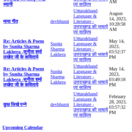
AM
ध्यानी
एवं साहित्य
Utttarakhand
August
Language &
14, 2023,
माया गीत
devbhumi
Literature -
10:28:58
उत्तराखण्ड की भाषायें
AM
एवं साहित्य
Utttarakhand
Re: Articles & Poem
May 14,
Sunita
Language &
by Sunita Sharma
2023,
Sharma
Literature -
Lakhera -सुनीता शर्मा
03:52:37
Lakhera
उत्तराखण्ड की भाषायें
लखेरा जी के कविताये
PM
एवं साहित्य
Utttarakhand
Re: Articles & Poem
May 14,
Sunita
Language &
by Sunita Sharma
2023,
Sharma
Literature -
Lakhera -सुनीता शर्मा
03:49:18
Lakhera
उत्तराखण्ड की भाषायें
लखेरा जी के कविताये
PM
एवं साहित्य
Utttarakhand
February
Language &
28, 2023,
कुछ लिखे पन्ने
devbhumi
Literature -
03:57:32
उत्तराखण्ड की भाषायें
PM
एवं साहित्य
Upcoming Calendar