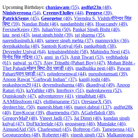
Upcoming Birthdays:
chaxiawam
(55)
,
asdfgt23n
(48)
,
Ninisivereona
(54)
,
CreemyElulley
(44)
,
Peegeve
(39)
,
PatrickSemy
(45)
,
Georgetor
(40)
,
Virendra S. Vishth/वीरेन्द्र सिंह
बिष्ट (59)
,
Nandan Bisht (46)
,
nandanbisht (46)
,
Hoaccandy (49)
,
FeexiseKepsy (39)
,
JulianVop (50)
,
Pankaj Singh Bisht (40)
,
lata_negi (43)
,
jagat.singh.bisht (39)
,
raj sharma (35)
,
narendrasingh.k (40)
,
sameer singh mehta (37)
,
mannuvicky (36)
,
deepikakholia (40)
,
Santosh Kotiyal (64)
,
pankajbisth (38)
,
Devender Uniyal (64)
,
kripalsinghbisht (58)
,
Mahindra Negi (45)
,
विनोद सिंह गढ़िया (37)
,
anni_in (53)
,
Amit Tiwari (53)
,
vedbhadola
(61)
,
patwal_ss (57)
,
Ajay Tripathi (Pahari Boy) (47)
,
Mohan Bisht -
Thet Pahadi/मोहन बिष्ट-ठेठ पहाडी (49)
,
madhulika negi (48)
,
Pawan
Pahari/पवन पहाडी (47)
,
rajindersemwal (44)
,
purushotamsati (39)
,
Anoop Rawat "Garhwali Indian" (37)
,
kapilj.joshi (48)
,
prakashpcm29 (41)
,
devendrasharma (48)
,
dkagdiyal (49)
,
Anoop
Raturi (63)
,
kaYaftike (49)
,
Intoftoxy (51)
,
malenkawera (52)
,
Qupiskondy (47)
,
adventureroy (41)
,
vimalbhatt (48)
,
AAMilissfoom (42)
,
elollignarame (51)
,
OresiaseX (50)
,
dredger.biz. (50)
,
manesh.bhatt (46)
,
manoj.dabral (137)
,
asdfgt28k
(40)
,
EmyKocur (39)
,
dharmendra (50)
,
AGafeflaloli (38)
,
GregoryMaP (48)
,
Vineet Jadli (37)
,
Jai Dimri (40)
,
kundan singh
kulyal (47)
,
DoFkicleelale (43)
,
grougsgep (46)
,
Munslake (46)
,
AimundAid (50)
,
Charlesmurl (45)
,
Boftreop (54)
,
Tamepenna (41)
,
Geoguezesbes (48)
,
Robertet (48)
,
vinesh singh (32)
,
Malkanigopal