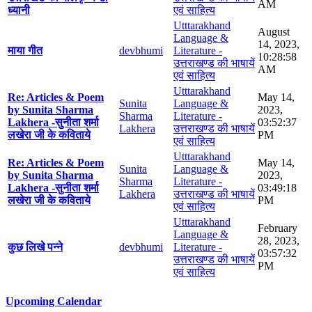
AM
ध्यानी
एवं साहित्य
Utttarakhand
August
Language &
14, 2023,
माया गीत
devbhumi
Literature -
10:28:58
उत्तराखण्ड की भाषायें
AM
एवं साहित्य
Utttarakhand
Re: Articles & Poem
May 14,
Sunita
Language &
by Sunita Sharma
2023,
Sharma
Literature -
Lakhera -सुनीता शर्मा
03:52:37
Lakhera
उत्तराखण्ड की भाषायें
लखेरा जी के कविताये
PM
एवं साहित्य
Utttarakhand
Re: Articles & Poem
May 14,
Sunita
Language &
by Sunita Sharma
2023,
Sharma
Literature -
Lakhera -सुनीता शर्मा
03:49:18
Lakhera
उत्तराखण्ड की भाषायें
लखेरा जी के कविताये
PM
एवं साहित्य
Utttarakhand
February
Language &
28, 2023,
कुछ लिखे पन्ने
devbhumi
Literature -
03:57:32
उत्तराखण्ड की भाषायें
PM
एवं साहित्य
Upcoming Calendar