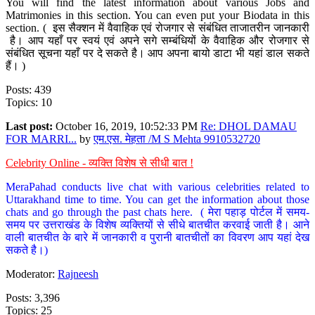
You will find the latest information about various Jobs and
Matrimonies in this section. You can even put your Biodata in this
section. ( इस सैक्शन में वैवाहिक एवं रोजगार से संबंधित ताजातरीन जानकारी
है। आप यहाँ पर स्वयं एवं अपने सगे सम्बंधियों के वैवाहिक और रोजगार से
संबंधित सूचना यहाँ पर दे सकते है। आप अपना बायो डाटा भी यहां डाल सकते
हैं। )
Posts: 439
Topics: 10
Last post:
October 16, 2019, 10:52:33 PM
Re: DHOL DAMAU
FOR MARRI...
by
एम.एस. मेहता /M S Mehta 9910532720
Celebrity Online - व्यक्ति विशेष से सीधी बात !
MeraPahad conducts live chat with various celebrities related to
Uttarakhand time to time. You can get the information about those
chats and go through the past chats here. ( मेरा पहाड़ पोर्टल में समय-
समय पर उत्तराखंड के विशेष व्यक्तियों से सीधे बातचीत करवाई जाती है। आने
वाली बातचीत के बारे में जानकारी व पुरानी बातचीतों का विवरण आप यहां देख
सकते है।)
Moderator:
Rajneesh
Posts: 3,396
Topics: 25