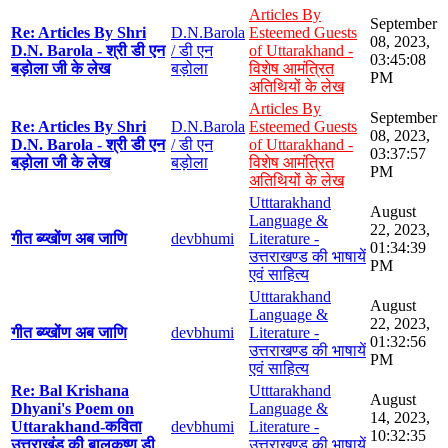
Articles By
September
Re: Articles By Shri
D.N.Barola
Esteemed Guests
08, 2023,
D.N. Barola - श्री डी एन
/ डी एन
of Uttarakhand -
03:45:08
बड़ोला जी के लेख
बड़ोला
विशेष आमंत्रित
PM
अतिथियों के लेख
Articles By
September
Re: Articles By Shri
D.N.Barola
Esteemed Guests
08, 2023,
D.N. Barola - श्री डी एन
/ डी एन
of Uttarakhand -
03:37:57
बड़ोला जी के लेख
बड़ोला
विशेष आमंत्रित
PM
अतिथियों के लेख
Utttarakhand
August
Language &
22, 2023,
गीत ब्य्खोंण अब जाणि
devbhumi
Literature -
01:34:39
उत्तराखण्ड की भाषायें
PM
एवं साहित्य
Utttarakhand
August
Language &
22, 2023,
गीत ब्य्खोंण अब जाणि
devbhumi
Literature -
01:32:56
उत्तराखण्ड की भाषायें
PM
एवं साहित्य
Re: Bal Krishana
Utttarakhand
August
Dhyani's Poem on
Language &
14, 2023,
Uttarakhand-कविता
devbhumi
Literature -
10:32:35
उत्तराखंड की बालकृष्ण डी
उत्तराखण्ड की भाषायें