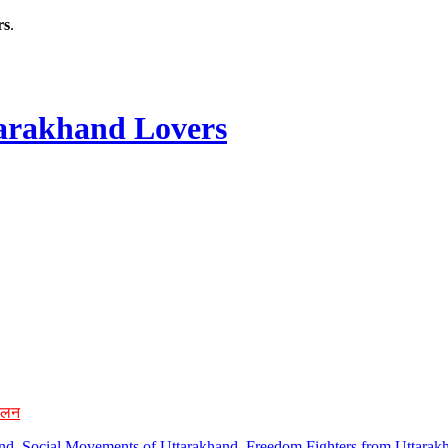
rs
.
rakhand Lovers
ोलन
hand, Social Movements of Uttarakhand, Freedom Fighters from Uttarakh