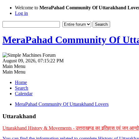
Welcome to
MeraPahad Community Of Uttarakhand Love
Log in
MeraPahad Community Of Utta
August 09, 2026, 07:15:22 PM
Main Menu
Main Menu
Home
Search
Calendar
MeraPahad Community Of Uttarakhand Lovers
Uttarakhand
Uttarakhand History & Movements - उत्तराखण्ड का इतिहास एवं जन आन्द
You can find the information related to complete History of Uttarak