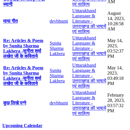
AM
ध्यानी
एवं साहित्य
Utttarakhand
August
Language &
14, 2023,
माया गीत
devbhumi
Literature -
10:28:58
उत्तराखण्ड की भाषायें
AM
एवं साहित्य
Utttarakhand
Re: Articles & Poem
May 14,
Sunita
Language &
by Sunita Sharma
2023,
Sharma
Literature -
Lakhera -सुनीता शर्मा
03:52:37
Lakhera
उत्तराखण्ड की भाषायें
लखेरा जी के कविताये
PM
एवं साहित्य
Utttarakhand
Re: Articles & Poem
May 14,
Sunita
Language &
by Sunita Sharma
2023,
Sharma
Literature -
Lakhera -सुनीता शर्मा
03:49:18
Lakhera
उत्तराखण्ड की भाषायें
लखेरा जी के कविताये
PM
एवं साहित्य
Utttarakhand
February
Language &
28, 2023,
कुछ लिखे पन्ने
devbhumi
Literature -
03:57:32
उत्तराखण्ड की भाषायें
PM
एवं साहित्य
Upcoming Calendar