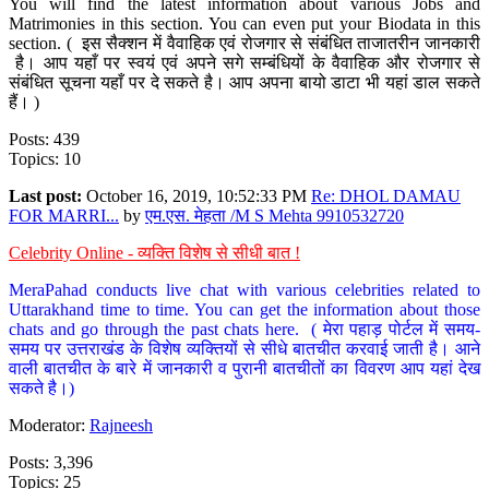
You will find the latest information about various Jobs and
Matrimonies in this section. You can even put your Biodata in this
section. ( इस सैक्शन में वैवाहिक एवं रोजगार से संबंधित ताजातरीन जानकारी
है। आप यहाँ पर स्वयं एवं अपने सगे सम्बंधियों के वैवाहिक और रोजगार से
संबंधित सूचना यहाँ पर दे सकते है। आप अपना बायो डाटा भी यहां डाल सकते
हैं। )
Posts: 439
Topics: 10
Last post:
October 16, 2019, 10:52:33 PM
Re: DHOL DAMAU
FOR MARRI...
by
एम.एस. मेहता /M S Mehta 9910532720
Celebrity Online - व्यक्ति विशेष से सीधी बात !
MeraPahad conducts live chat with various celebrities related to
Uttarakhand time to time. You can get the information about those
chats and go through the past chats here. ( मेरा पहाड़ पोर्टल में समय-
समय पर उत्तराखंड के विशेष व्यक्तियों से सीधे बातचीत करवाई जाती है। आने
वाली बातचीत के बारे में जानकारी व पुरानी बातचीतों का विवरण आप यहां देख
सकते है।)
Moderator:
Rajneesh
Posts: 3,396
Topics: 25