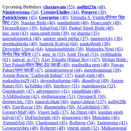
Upcoming Birthdays:
chaxiawam
(55)
,
asdfgt23n
(48)
,
Ninisivereona
(54)
,
CreemyElulley
(44)
,
Peegeve
(39)
,
PatrickSemy
(45)
,
Georgetor
(40)
,
Virendra S. Vishth/वीरेन्द्र सिंह
बिष्ट (59)
,
Nandan Bisht (46)
,
nandanbisht (46)
,
Hoaccandy (49)
,
FeexiseKepsy (39)
,
JulianVop (50)
,
Pankaj Singh Bisht (40)
,
lata_negi (43)
,
jagat.singh.bisht (39)
,
raj sharma (35)
,
narendrasingh.k (40)
,
sameer singh mehta (37)
,
mannuvicky (36)
,
deepikakholia (40)
,
Santosh Kotiyal (64)
,
pankajbisth (38)
,
Devender Uniyal (64)
,
kripalsinghbisht (58)
,
Mahindra Negi (45)
,
विनोद सिंह गढ़िया (37)
,
anni_in (53)
,
Amit Tiwari (53)
,
vedbhadola
(61)
,
patwal_ss (57)
,
Ajay Tripathi (Pahari Boy) (47)
,
Mohan Bisht -
Thet Pahadi/मोहन बिष्ट-ठेठ पहाडी (49)
,
madhulika negi (48)
,
Pawan
Pahari/पवन पहाडी (47)
,
rajindersemwal (44)
,
purushotamsati (39)
,
Anoop Rawat "Garhwali Indian" (37)
,
kapilj.joshi (48)
,
prakashpcm29 (41)
,
devendrasharma (48)
,
dkagdiyal (49)
,
Anoop
Raturi (63)
,
kaYaftike (49)
,
Intoftoxy (51)
,
malenkawera (52)
,
Qupiskondy (47)
,
adventureroy (41)
,
vimalbhatt (48)
,
AAMilissfoom (42)
,
elollignarame (51)
,
OresiaseX (50)
,
dredger.biz. (50)
,
manesh.bhatt (46)
,
manoj.dabral (137)
,
asdfgt28k
(40)
,
EmyKocur (39)
,
dharmendra (50)
,
AGafeflaloli (38)
,
GregoryMaP (48)
,
Vineet Jadli (37)
,
Jai Dimri (40)
,
kundan singh
kulyal (47)
,
DoFkicleelale (43)
,
grougsgep (46)
,
Munslake (46)
,
AimundAid (50)
,
Charlesmurl (45)
,
Boftreop (54)
,
Tamepenna (41)
,
Geoguezesbes (48)
,
Robertet (48)
,
vinesh singh (32)
,
Malkanigopal