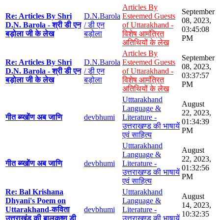
Articles By
September
Re: Articles By Shri
D.N.Barola
Esteemed Guests
08, 2023,
D.N. Barola - श्री डी एन
/ डी एन
of Uttarakhand -
03:45:08
बड़ोला जी के लेख
बड़ोला
विशेष आमंत्रित
PM
अतिथियों के लेख
Articles By
September
Re: Articles By Shri
D.N.Barola
Esteemed Guests
08, 2023,
D.N. Barola - श्री डी एन
/ डी एन
of Uttarakhand -
03:37:57
बड़ोला जी के लेख
बड़ोला
विशेष आमंत्रित
PM
अतिथियों के लेख
Utttarakhand
August
Language &
22, 2023,
गीत ब्य्खोंण अब जाणि
devbhumi
Literature -
01:34:39
उत्तराखण्ड की भाषायें
PM
एवं साहित्य
Utttarakhand
August
Language &
22, 2023,
गीत ब्य्खोंण अब जाणि
devbhumi
Literature -
01:32:56
उत्तराखण्ड की भाषायें
PM
एवं साहित्य
Re: Bal Krishana
Utttarakhand
August
Dhyani's Poem on
Language &
14, 2023,
Uttarakhand-कविता
devbhumi
Literature -
10:32:35
उत्तराखंड की बालकृष्ण डी
उत्तराखण्ड की भाषायें