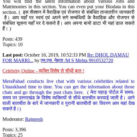
You will find the latest information about various Jobs and
Matrimonies in this section. You can even put your Biodata in this
section. ( इस सैक्शन में वैवाहिक एवं रोजगार से संबंधित ताजातरीन जानकारी
है। आप यहाँ पर स्वयं एवं अपने सगे सम्बंधियों के वैवाहिक और रोजगार से
संबंधित सूचना यहाँ पर दे सकते है। आप अपना बायो डाटा भी यहां डाल सकते
हैं। )
Posts: 439
Topics: 10
Last post:
October 16, 2019, 10:52:33 PM
Re: DHOL DAMAU
FOR MARRI...
by
एम.एस. मेहता /M S Mehta 9910532720
Celebrity Online - व्यक्ति विशेष से सीधी बात !
MeraPahad conducts live chat with various celebrities related to
Uttarakhand time to time. You can get the information about those
chats and go through the past chats here. ( मेरा पहाड़ पोर्टल में समय-
समय पर उत्तराखंड के विशेष व्यक्तियों से सीधे बातचीत करवाई जाती है। आने
वाली बातचीत के बारे में जानकारी व पुरानी बातचीतों का विवरण आप यहां देख
सकते है।)
Moderator:
Rajneesh
Posts: 3,396
Topics: 25