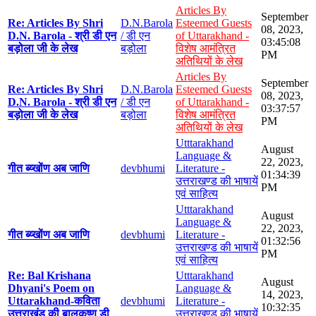
Articles By
September
Re: Articles By Shri
D.N.Barola
Esteemed Guests
08, 2023,
D.N. Barola - श्री डी एन
/ डी एन
of Uttarakhand -
03:45:08
बड़ोला जी के लेख
बड़ोला
विशेष आमंत्रित
PM
अतिथियों के लेख
Articles By
September
Re: Articles By Shri
D.N.Barola
Esteemed Guests
08, 2023,
D.N. Barola - श्री डी एन
/ डी एन
of Uttarakhand -
03:37:57
बड़ोला जी के लेख
बड़ोला
विशेष आमंत्रित
PM
अतिथियों के लेख
Utttarakhand
August
Language &
22, 2023,
गीत ब्य्खोंण अब जाणि
devbhumi
Literature -
01:34:39
उत्तराखण्ड की भाषायें
PM
एवं साहित्य
Utttarakhand
August
Language &
22, 2023,
गीत ब्य्खोंण अब जाणि
devbhumi
Literature -
01:32:56
उत्तराखण्ड की भाषायें
PM
एवं साहित्य
Re: Bal Krishana
Utttarakhand
August
Dhyani's Poem on
Language &
14, 2023,
Uttarakhand-कविता
devbhumi
Literature -
10:32:35
उत्तराखंड की बालकृष्ण डी
उत्तराखण्ड की भाषायें