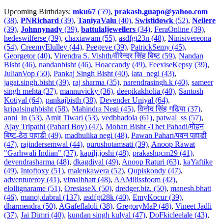
Upcoming Birthdays:
mku67
(59)
,
prakash.guapo@yahoo.com
(38)
,
PNRichard
(39)
,
TaniyaValu
(40)
,
Swistidowk
(52)
,
Neilere
(39)
,
Johnnynady
(39)
,
battulaljewellers
(34)
,
FeraOnline (39)
,
hedeswilferse (39)
,
chaxiawam (55)
,
asdfgt23n (48)
,
Ninisivereona
(54)
,
CreemyElulley (44)
,
Peegeve (39)
,
PatrickSemy (45)
,
Georgetor (40)
,
Virendra S. Vishth/वीरेन्द्र सिंह बिष्ट (59)
,
Nandan
Bisht (46)
,
nandanbisht (46)
,
Hoaccandy (49)
,
FeexiseKepsy (39)
,
JulianVop (50)
,
Pankaj Singh Bisht (40)
,
lata_negi (43)
,
jagat.singh.bisht (39)
,
raj sharma (35)
,
narendrasingh.k (40)
,
sameer
singh mehta (37)
,
mannuvicky (36)
,
deepikakholia (40)
,
Santosh
Kotiyal (64)
,
pankajbisth (38)
,
Devender Uniyal (64)
,
kripalsinghbisht (58)
,
Mahindra Negi (45)
,
विनोद सिंह गढ़िया (37)
,
anni_in (53)
,
Amit Tiwari (53)
,
vedbhadola (61)
,
patwal_ss (57)
,
Ajay Tripathi (Pahari Boy) (47)
,
Mohan Bisht -Thet Pahadi/मोहन
बिष्ट-ठेठ पहाडी (49)
,
madhulika negi (48)
,
Pawan Pahari/पवन पहाडी
(47)
,
rajindersemwal (44)
,
purushotamsati (39)
,
Anoop Rawat
"Garhwali Indian" (37)
,
kapilj.joshi (48)
,
prakashpcm29 (41)
,
devendrasharma (48)
,
dkagdiyal (49)
,
Anoop Raturi (63)
,
kaYaftike
(49)
,
Intoftoxy (51)
,
malenkawera (52)
,
Qupiskondy (47)
,
adventureroy (41)
,
vimalbhatt (48)
,
AAMilissfoom (42)
,
elollignarame (51)
,
OresiaseX (50)
,
dredger.biz. (50)
,
manesh.bhatt
(46)
,
manoj.dabral (137)
,
asdfgt28k (40)
,
EmyKocur (39)
,
dharmendra (50)
,
AGafeflaloli (38)
,
GregoryMaP (48)
,
Vineet Jadli
(37)
,
Jai Dimri (40)
,
kundan singh kulyal (47)
,
DoFkicleelale (43)
,