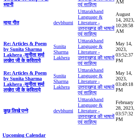
AM
ध्यानी
एवं साहित्य
Utttarakhand
August
Language &
14, 2023,
माया गीत
devbhumi
Literature -
10:28:58
उत्तराखण्ड की भाषायें
AM
एवं साहित्य
Utttarakhand
Re: Articles & Poem
May 14,
Sunita
Language &
by Sunita Sharma
2023,
Sharma
Literature -
Lakhera -सुनीता शर्मा
03:52:37
Lakhera
उत्तराखण्ड की भाषायें
लखेरा जी के कविताये
PM
एवं साहित्य
Utttarakhand
Re: Articles & Poem
May 14,
Sunita
Language &
by Sunita Sharma
2023,
Sharma
Literature -
Lakhera -सुनीता शर्मा
03:49:18
Lakhera
उत्तराखण्ड की भाषायें
लखेरा जी के कविताये
PM
एवं साहित्य
Utttarakhand
February
Language &
28, 2023,
कुछ लिखे पन्ने
devbhumi
Literature -
03:57:32
उत्तराखण्ड की भाषायें
PM
एवं साहित्य
Upcoming Calendar