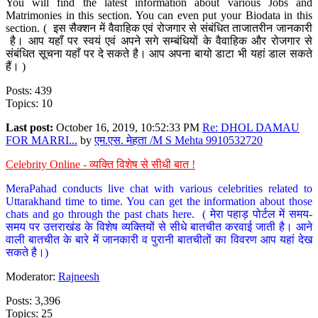
You will find the latest information about various Jobs and
Matrimonies in this section. You can even put your Biodata in this
section. ( इस सैक्शन में वैवाहिक एवं रोजगार से संबंधित ताजातरीन जानकारी
है। आप यहाँ पर स्वयं एवं अपने सगे सम्बंधियों के वैवाहिक और रोजगार से
संबंधित सूचना यहाँ पर दे सकते है। आप अपना बायो डाटा भी यहां डाल सकते
हैं। )
Posts: 439
Topics: 10
Last post:
October 16, 2019, 10:52:33 PM
Re: DHOL DAMAU
FOR MARRI...
by
एम.एस. मेहता /M S Mehta 9910532720
Celebrity Online - व्यक्ति विशेष से सीधी बात !
MeraPahad conducts live chat with various celebrities related to
Uttarakhand time to time. You can get the information about those
chats and go through the past chats here. ( मेरा पहाड़ पोर्टल में समय-
समय पर उत्तराखंड के विशेष व्यक्तियों से सीधे बातचीत करवाई जाती है। आने
वाली बातचीत के बारे में जानकारी व पुरानी बातचीतों का विवरण आप यहां देख
सकते है।)
Moderator:
Rajneesh
Posts: 3,396
Topics: 25