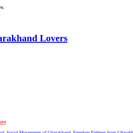
rs
.
rakhand Lovers
ोलन
hand, Social Movements of Uttarakhand, Freedom Fighters from Uttarakh