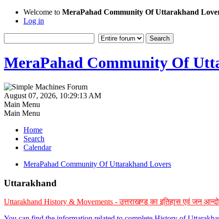
Welcome to
MeraPahad Community Of Uttarakhand Love
Log in
MeraPahad Community Of Utta
August 07, 2026, 10:29:13 AM
Main Menu
Main Menu
Home
Search
Calendar
MeraPahad Community Of Uttarakhand Lovers
Uttarakhand
Uttarakhand History & Movements - उत्तराखण्ड का इतिहास एवं जन आन्द
You can find the information related to complete History of Uttarak