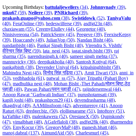
Upcoming Birthdays:
battulaljewellers
(34)
,
Johnnynady
(39)
,
mku67
(59)
,
Neilere
(39)
,
PNRichard
(39)
,
prakash.guapo@yahoo.com
(38)
,
Swistidowk
(52)
,
TaniyaValu
(40)
,
FeraOnline (39)
,
hedeswilferse (39)
,
asdfgt23n (48)
,
chaxiawam (55)
,
CreemyElulley (44)
,
Georgetor (40)
,
Ninisivereona (54)
,
PatrickSemy (45)
,
Peegeve (39)
,
FeexiseKepsy
(39)
,
Hoaccandy (49)
,
JulianVop (50)
,
Nandan Bisht (46)
,
nandanbisht (46)
,
Pankaj Singh Bisht (40)
,
Virendra S. Vishth/
वीरेन्द्र सिंह बिष्ट (59)
,
lata_negi (43)
,
jagat.singh.bisht (39)
,
raj
sharma (35)
,
narendrasingh.k (40)
,
sameer singh mehta (37)
,
mannuvicky (36)
,
deepikakholia (40)
,
Santosh Kotiyal (64)
,
pankajbisth (38)
,
Devender Uniyal (64)
,
kripalsinghbisht (58)
,
Mahindra Negi (45)
,
विनोद सिंह गढ़िया (37)
,
Amit Tiwari (53)
,
anni_in
(53)
,
vedbhadola (61)
,
patwal_ss (57)
,
Ajay Tripathi (Pahari Boy)
(47)
,
madhulika negi (48)
,
Mohan Bisht -Thet Pahadi/मोहन बिष्ट-ठेठ
पहाडी (49)
,
Pawan Pahari/पवन पहाडी (47)
,
rajindersemwal (44)
,
Anoop Rawat "Garhwali Indian" (37)
,
purushotamsati (39)
,
kapilj.joshi (48)
,
prakashpcm29 (41)
,
devendrasharma (48)
,
dkagdiyal (49)
,
AAMilissfoom (42)
,
adventureroy (41)
,
Anoop
Raturi (63)
,
dredger.biz. (50)
,
elollignarame (51)
,
Intoftoxy (51)
,
kaYaftike (49)
,
malenkawera (52)
,
OresiaseX (50)
,
Qupiskondy
(47)
,
vimalbhatt (48)
,
AGafeflaloli (38)
,
asdfgt28k (40)
,
dharmendra
(50)
,
EmyKocur (39)
,
GregoryMaP (48)
,
manesh.bhatt (46)
,
manoj.dabral (137)
,
AimundAid (50)
,
Charlesmurl (45)
,