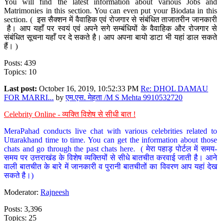
You will find the latest information about various Jobs and
Matrimonies in this section. You can even put your Biodata in this
section. ( इस सैक्शन में वैवाहिक एवं रोजगार से संबंधित ताजातरीन जानकारी
है। आप यहाँ पर स्वयं एवं अपने सगे सम्बंधियों के वैवाहिक और रोजगार से
संबंधित सूचना यहाँ पर दे सकते है। आप अपना बायो डाटा भी यहां डाल सकते
हैं। )
Posts: 439
Topics: 10
Last post:
October 16, 2019, 10:52:33 PM
Re: DHOL DAMAU
FOR MARRI...
by
एम.एस. मेहता /M S Mehta 9910532720
Celebrity Online - व्यक्ति विशेष से सीधी बात !
MeraPahad conducts live chat with various celebrities related to
Uttarakhand time to time. You can get the information about those
chats and go through the past chats here. ( मेरा पहाड़ पोर्टल में समय-
समय पर उत्तराखंड के विशेष व्यक्तियों से सीधे बातचीत करवाई जाती है। आने
वाली बातचीत के बारे में जानकारी व पुरानी बातचीतों का विवरण आप यहां देख
सकते है।)
Moderator:
Rajneesh
Posts: 3,396
Topics: 25