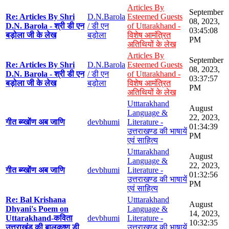
Articles By
September
Re: Articles By Shri
D.N.Barola
Esteemed Guests
08, 2023,
D.N. Barola - श्री डी एन
/ डी एन
of Uttarakhand -
03:45:08
बड़ोला जी के लेख
बड़ोला
विशेष आमंत्रित
PM
अतिथियों के लेख
Articles By
September
Re: Articles By Shri
D.N.Barola
Esteemed Guests
08, 2023,
D.N. Barola - श्री डी एन
/ डी एन
of Uttarakhand -
03:37:57
बड़ोला जी के लेख
बड़ोला
विशेष आमंत्रित
PM
अतिथियों के लेख
Utttarakhand
August
Language &
22, 2023,
गीत ब्य्खोंण अब जाणि
devbhumi
Literature -
01:34:39
उत्तराखण्ड की भाषायें
PM
एवं साहित्य
Utttarakhand
August
Language &
22, 2023,
गीत ब्य्खोंण अब जाणि
devbhumi
Literature -
01:32:56
उत्तराखण्ड की भाषायें
PM
एवं साहित्य
Re: Bal Krishana
Utttarakhand
August
Dhyani's Poem on
Language &
14, 2023,
Uttarakhand-कविता
devbhumi
Literature -
10:32:35
उत्तराखंड की बालकृष्ण डी
उत्तराखण्ड की भाषायें