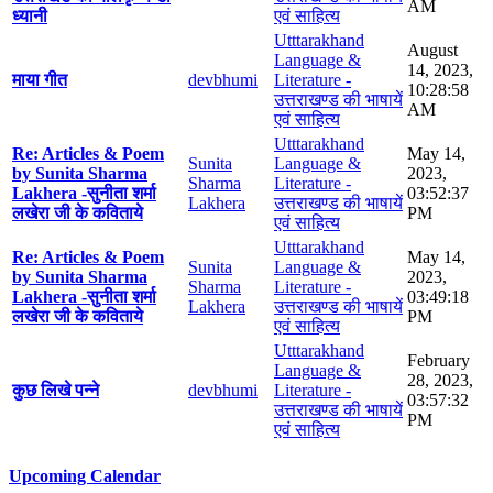
AM
ध्यानी
एवं साहित्य
Utttarakhand
August
Language &
14, 2023,
माया गीत
devbhumi
Literature -
10:28:58
उत्तराखण्ड की भाषायें
AM
एवं साहित्य
Utttarakhand
Re: Articles & Poem
May 14,
Sunita
Language &
by Sunita Sharma
2023,
Sharma
Literature -
Lakhera -सुनीता शर्मा
03:52:37
Lakhera
उत्तराखण्ड की भाषायें
लखेरा जी के कविताये
PM
एवं साहित्य
Utttarakhand
Re: Articles & Poem
May 14,
Sunita
Language &
by Sunita Sharma
2023,
Sharma
Literature -
Lakhera -सुनीता शर्मा
03:49:18
Lakhera
उत्तराखण्ड की भाषायें
लखेरा जी के कविताये
PM
एवं साहित्य
Utttarakhand
February
Language &
28, 2023,
कुछ लिखे पन्ने
devbhumi
Literature -
03:57:32
उत्तराखण्ड की भाषायें
PM
एवं साहित्य
Upcoming Calendar