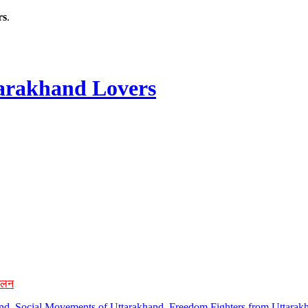
rs
.
rakhand Lovers
ोलन
hand, Social Movements of Uttarakhand, Freedom Fighters from Uttarakh