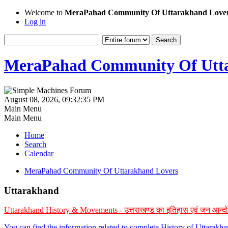
Welcome to
MeraPahad Community Of Uttarakhand Love
Log in
MeraPahad Community Of Utta
August 08, 2026, 09:32:35 PM
Main Menu
Main Menu
Home
Search
Calendar
MeraPahad Community Of Uttarakhand Lovers
Uttarakhand
Uttarakhand History & Movements - उत्तराखण्ड का इतिहास एवं जन आन्द
You can find the information related to complete History of Uttarak