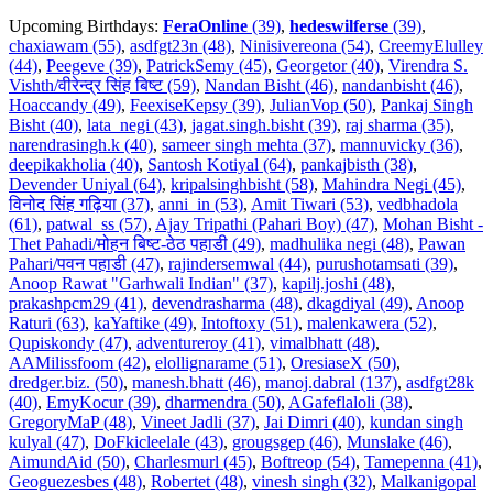
Upcoming Birthdays:
FeraOnline
(39)
,
hedeswilferse
(39)
,
chaxiawam (55)
,
asdfgt23n (48)
,
Ninisivereona (54)
,
CreemyElulley
(44)
,
Peegeve (39)
,
PatrickSemy (45)
,
Georgetor (40)
,
Virendra S.
Vishth/वीरेन्द्र सिंह बिष्ट (59)
,
Nandan Bisht (46)
,
nandanbisht (46)
,
Hoaccandy (49)
,
FeexiseKepsy (39)
,
JulianVop (50)
,
Pankaj Singh
Bisht (40)
,
lata_negi (43)
,
jagat.singh.bisht (39)
,
raj sharma (35)
,
narendrasingh.k (40)
,
sameer singh mehta (37)
,
mannuvicky (36)
,
deepikakholia (40)
,
Santosh Kotiyal (64)
,
pankajbisth (38)
,
Devender Uniyal (64)
,
kripalsinghbisht (58)
,
Mahindra Negi (45)
,
विनोद सिंह गढ़िया (37)
,
anni_in (53)
,
Amit Tiwari (53)
,
vedbhadola
(61)
,
patwal_ss (57)
,
Ajay Tripathi (Pahari Boy) (47)
,
Mohan Bisht -
Thet Pahadi/मोहन बिष्ट-ठेठ पहाडी (49)
,
madhulika negi (48)
,
Pawan
Pahari/पवन पहाडी (47)
,
rajindersemwal (44)
,
purushotamsati (39)
,
Anoop Rawat "Garhwali Indian" (37)
,
kapilj.joshi (48)
,
prakashpcm29 (41)
,
devendrasharma (48)
,
dkagdiyal (49)
,
Anoop
Raturi (63)
,
kaYaftike (49)
,
Intoftoxy (51)
,
malenkawera (52)
,
Qupiskondy (47)
,
adventureroy (41)
,
vimalbhatt (48)
,
AAMilissfoom (42)
,
elollignarame (51)
,
OresiaseX (50)
,
dredger.biz. (50)
,
manesh.bhatt (46)
,
manoj.dabral (137)
,
asdfgt28k
(40)
,
EmyKocur (39)
,
dharmendra (50)
,
AGafeflaloli (38)
,
GregoryMaP (48)
,
Vineet Jadli (37)
,
Jai Dimri (40)
,
kundan singh
kulyal (47)
,
DoFkicleelale (43)
,
grougsgep (46)
,
Munslake (46)
,
AimundAid (50)
,
Charlesmurl (45)
,
Boftreop (54)
,
Tamepenna (41)
,
Geoguezesbes (48)
,
Robertet (48)
,
vinesh singh (32)
,
Malkanigopal