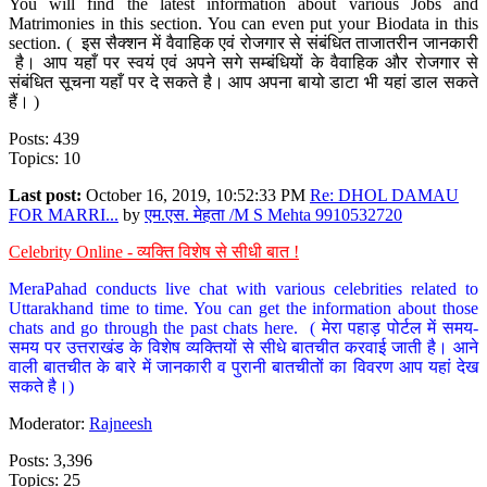
You will find the latest information about various Jobs and
Matrimonies in this section. You can even put your Biodata in this
section. ( इस सैक्शन में वैवाहिक एवं रोजगार से संबंधित ताजातरीन जानकारी
है। आप यहाँ पर स्वयं एवं अपने सगे सम्बंधियों के वैवाहिक और रोजगार से
संबंधित सूचना यहाँ पर दे सकते है। आप अपना बायो डाटा भी यहां डाल सकते
हैं। )
Posts: 439
Topics: 10
Last post:
October 16, 2019, 10:52:33 PM
Re: DHOL DAMAU
FOR MARRI...
by
एम.एस. मेहता /M S Mehta 9910532720
Celebrity Online - व्यक्ति विशेष से सीधी बात !
MeraPahad conducts live chat with various celebrities related to
Uttarakhand time to time. You can get the information about those
chats and go through the past chats here. ( मेरा पहाड़ पोर्टल में समय-
समय पर उत्तराखंड के विशेष व्यक्तियों से सीधे बातचीत करवाई जाती है। आने
वाली बातचीत के बारे में जानकारी व पुरानी बातचीतों का विवरण आप यहां देख
सकते है।)
Moderator:
Rajneesh
Posts: 3,396
Topics: 25