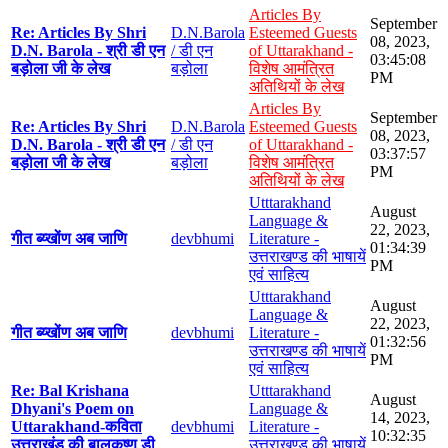
Articles By
September
Re: Articles By Shri
D.N.Barola
Esteemed Guests
08, 2023,
D.N. Barola - श्री डी एन
/ डी एन
of Uttarakhand -
03:45:08
बड़ोला जी के लेख
बड़ोला
विशेष आमंत्रित
PM
अतिथियों के लेख
Articles By
September
Re: Articles By Shri
D.N.Barola
Esteemed Guests
08, 2023,
D.N. Barola - श्री डी एन
/ डी एन
of Uttarakhand -
03:37:57
बड़ोला जी के लेख
बड़ोला
विशेष आमंत्रित
PM
अतिथियों के लेख
Utttarakhand
August
Language &
22, 2023,
गीत ब्य्खोंण अब जाणि
devbhumi
Literature -
01:34:39
उत्तराखण्ड की भाषायें
PM
एवं साहित्य
Utttarakhand
August
Language &
22, 2023,
गीत ब्य्खोंण अब जाणि
devbhumi
Literature -
01:32:56
उत्तराखण्ड की भाषायें
PM
एवं साहित्य
Re: Bal Krishana
Utttarakhand
August
Dhyani's Poem on
Language &
14, 2023,
Uttarakhand-कविता
devbhumi
Literature -
10:32:35
उत्तराखंड की बालकृष्ण डी
उत्तराखण्ड की भाषायें