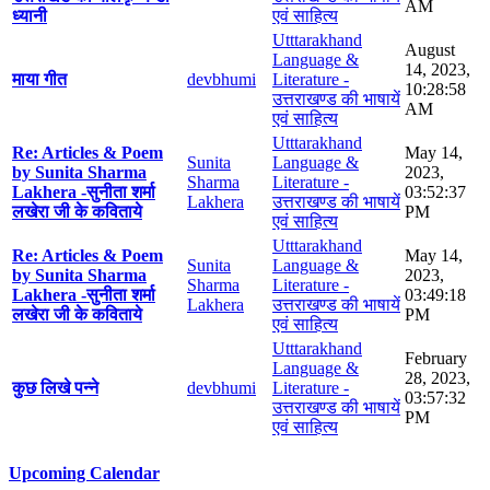
AM
ध्यानी
एवं साहित्य
Utttarakhand
August
Language &
14, 2023,
माया गीत
devbhumi
Literature -
10:28:58
उत्तराखण्ड की भाषायें
AM
एवं साहित्य
Utttarakhand
Re: Articles & Poem
May 14,
Sunita
Language &
by Sunita Sharma
2023,
Sharma
Literature -
Lakhera -सुनीता शर्मा
03:52:37
Lakhera
उत्तराखण्ड की भाषायें
लखेरा जी के कविताये
PM
एवं साहित्य
Utttarakhand
Re: Articles & Poem
May 14,
Sunita
Language &
by Sunita Sharma
2023,
Sharma
Literature -
Lakhera -सुनीता शर्मा
03:49:18
Lakhera
उत्तराखण्ड की भाषायें
लखेरा जी के कविताये
PM
एवं साहित्य
Utttarakhand
February
Language &
28, 2023,
कुछ लिखे पन्ने
devbhumi
Literature -
03:57:32
उत्तराखण्ड की भाषायें
PM
एवं साहित्य
Upcoming Calendar