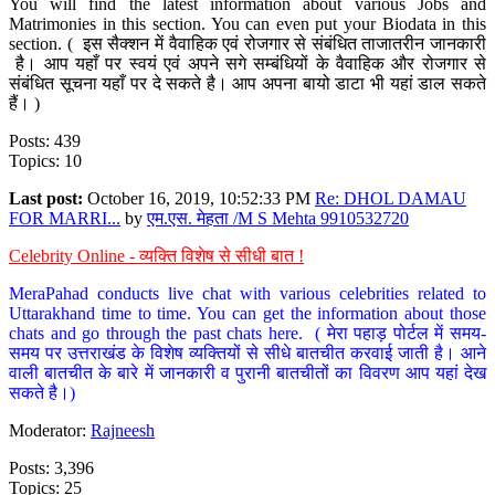
You will find the latest information about various Jobs and
Matrimonies in this section. You can even put your Biodata in this
section. ( इस सैक्शन में वैवाहिक एवं रोजगार से संबंधित ताजातरीन जानकारी
है। आप यहाँ पर स्वयं एवं अपने सगे सम्बंधियों के वैवाहिक और रोजगार से
संबंधित सूचना यहाँ पर दे सकते है। आप अपना बायो डाटा भी यहां डाल सकते
हैं। )
Posts: 439
Topics: 10
Last post:
October 16, 2019, 10:52:33 PM
Re: DHOL DAMAU
FOR MARRI...
by
एम.एस. मेहता /M S Mehta 9910532720
Celebrity Online - व्यक्ति विशेष से सीधी बात !
MeraPahad conducts live chat with various celebrities related to
Uttarakhand time to time. You can get the information about those
chats and go through the past chats here. ( मेरा पहाड़ पोर्टल में समय-
समय पर उत्तराखंड के विशेष व्यक्तियों से सीधे बातचीत करवाई जाती है। आने
वाली बातचीत के बारे में जानकारी व पुरानी बातचीतों का विवरण आप यहां देख
सकते है।)
Moderator:
Rajneesh
Posts: 3,396
Topics: 25