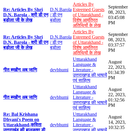
Articles By
September
Re: Articles By Shri
D.N.Barola
Esteemed Guests
08, 2023,
D.N. Barola - श्री डी एन
/ डी एन
of Uttarakhand -
03:45:08
बड़ोला जी के लेख
बड़ोला
विशेष आमंत्रित
PM
अतिथियों के लेख
Articles By
September
Re: Articles By Shri
D.N.Barola
Esteemed Guests
08, 2023,
D.N. Barola - श्री डी एन
/ डी एन
of Uttarakhand -
03:37:57
बड़ोला जी के लेख
बड़ोला
विशेष आमंत्रित
PM
अतिथियों के लेख
Utttarakhand
August
Language &
22, 2023,
गीत ब्य्खोंण अब जाणि
devbhumi
Literature -
01:34:39
उत्तराखण्ड की भाषायें
PM
एवं साहित्य
Utttarakhand
August
Language &
22, 2023,
गीत ब्य्खोंण अब जाणि
devbhumi
Literature -
01:32:56
उत्तराखण्ड की भाषायें
PM
एवं साहित्य
Re: Bal Krishana
Utttarakhand
August
Dhyani's Poem on
Language &
14, 2023,
Uttarakhand-कविता
devbhumi
Literature -
10:32:35
उत्तराखंड की बालकृष्ण डी
उत्तराखण्ड की भाषायें