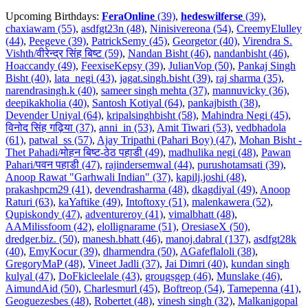
Upcoming Birthdays:
FeraOnline
(39)
,
hedeswilferse
(39)
,
chaxiawam (55)
,
asdfgt23n (48)
,
Ninisivereona (54)
,
CreemyElulley
(44)
,
Peegeve (39)
,
PatrickSemy (45)
,
Georgetor (40)
,
Virendra S.
Vishth/वीरेन्द्र सिंह बिष्ट (59)
,
Nandan Bisht (46)
,
nandanbisht (46)
,
Hoaccandy (49)
,
FeexiseKepsy (39)
,
JulianVop (50)
,
Pankaj Singh
Bisht (40)
,
lata_negi (43)
,
jagat.singh.bisht (39)
,
raj sharma (35)
,
narendrasingh.k (40)
,
sameer singh mehta (37)
,
mannuvicky (36)
,
deepikakholia (40)
,
Santosh Kotiyal (64)
,
pankajbisth (38)
,
Devender Uniyal (64)
,
kripalsinghbisht (58)
,
Mahindra Negi (45)
,
विनोद सिंह गढ़िया (37)
,
anni_in (53)
,
Amit Tiwari (53)
,
vedbhadola
(61)
,
patwal_ss (57)
,
Ajay Tripathi (Pahari Boy) (47)
,
Mohan Bisht -
Thet Pahadi/मोहन बिष्ट-ठेठ पहाडी (49)
,
madhulika negi (48)
,
Pawan
Pahari/पवन पहाडी (47)
,
rajindersemwal (44)
,
purushotamsati (39)
,
Anoop Rawat "Garhwali Indian" (37)
,
kapilj.joshi (48)
,
prakashpcm29 (41)
,
devendrasharma (48)
,
dkagdiyal (49)
,
Anoop
Raturi (63)
,
kaYaftike (49)
,
Intoftoxy (51)
,
malenkawera (52)
,
Qupiskondy (47)
,
adventureroy (41)
,
vimalbhatt (48)
,
AAMilissfoom (42)
,
elollignarame (51)
,
OresiaseX (50)
,
dredger.biz. (50)
,
manesh.bhatt (46)
,
manoj.dabral (137)
,
asdfgt28k
(40)
,
EmyKocur (39)
,
dharmendra (50)
,
AGafeflaloli (38)
,
GregoryMaP (48)
,
Vineet Jadli (37)
,
Jai Dimri (40)
,
kundan singh
kulyal (47)
,
DoFkicleelale (43)
,
grougsgep (46)
,
Munslake (46)
,
AimundAid (50)
,
Charlesmurl (45)
,
Boftreop (54)
,
Tamepenna (41)
,
Geoguezesbes (48)
,
Robertet (48)
,
vinesh singh (32)
,
Malkanigopal