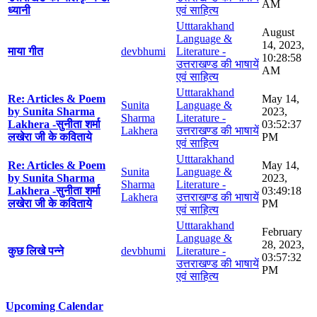
AM
ध्यानी
एवं साहित्य
Utttarakhand
August
Language &
14, 2023,
माया गीत
devbhumi
Literature -
10:28:58
उत्तराखण्ड की भाषायें
AM
एवं साहित्य
Utttarakhand
Re: Articles & Poem
May 14,
Sunita
Language &
by Sunita Sharma
2023,
Sharma
Literature -
Lakhera -सुनीता शर्मा
03:52:37
Lakhera
उत्तराखण्ड की भाषायें
लखेरा जी के कविताये
PM
एवं साहित्य
Utttarakhand
Re: Articles & Poem
May 14,
Sunita
Language &
by Sunita Sharma
2023,
Sharma
Literature -
Lakhera -सुनीता शर्मा
03:49:18
Lakhera
उत्तराखण्ड की भाषायें
लखेरा जी के कविताये
PM
एवं साहित्य
Utttarakhand
February
Language &
28, 2023,
कुछ लिखे पन्ने
devbhumi
Literature -
03:57:32
उत्तराखण्ड की भाषायें
PM
एवं साहित्य
Upcoming Calendar