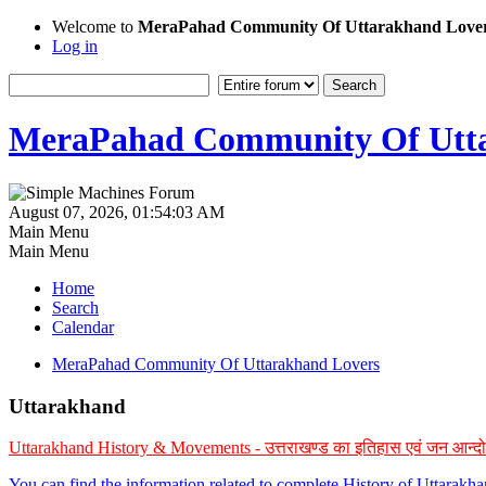
Welcome to
MeraPahad Community Of Uttarakhand Love
Log in
MeraPahad Community Of Utta
August 07, 2026, 01:54:03 AM
Main Menu
Main Menu
Home
Search
Calendar
MeraPahad Community Of Uttarakhand Lovers
Uttarakhand
Uttarakhand History & Movements - उत्तराखण्ड का इतिहास एवं जन आन्द
You can find the information related to complete History of Uttarak