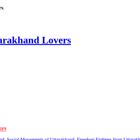
rs
.
rakhand Lovers
ोलन
hand, Social Movements of Uttarakhand, Freedom Fighters from Uttarakh