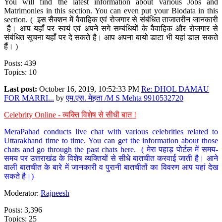
You will find the latest information about various Jobs and
Matrimonies in this section. You can even put your Biodata in this
section. ( इस सैक्शन में वैवाहिक एवं रोजगार से संबंधित ताजातरीन जानकारी
है। आप यहाँ पर स्वयं एवं अपने सगे सम्बंधियों के वैवाहिक और रोजगार से
संबंधित सूचना यहाँ पर दे सकते है। आप अपना बायो डाटा भी यहां डाल सकते
हैं। )
Posts: 439
Topics: 10
Last post:
October 16, 2019, 10:52:33 PM
Re: DHOL DAMAU
FOR MARRI...
by
एम.एस. मेहता /M S Mehta 9910532720
Celebrity Online - व्यक्ति विशेष से सीधी बात !
MeraPahad conducts live chat with various celebrities related to
Uttarakhand time to time. You can get the information about those
chats and go through the past chats here. ( मेरा पहाड़ पोर्टल में समय-
समय पर उत्तराखंड के विशेष व्यक्तियों से सीधे बातचीत करवाई जाती है। आने
वाली बातचीत के बारे में जानकारी व पुरानी बातचीतों का विवरण आप यहां देख
सकते है।)
Moderator:
Rajneesh
Posts: 3,396
Topics: 25