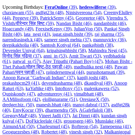
Upcoming Birthdays:
FeraOnline
(39)
,
hedeswilferse
(39)
,
chaxiawam (55)
,
asdfgt23n (48)
,
Ninisivereona (54)
,
CreemyElulley
(44)
,
Peegeve (39)
,
PatrickSemy (45)
,
Georgetor (40)
,
Virendra S.
Vishth/वीरेन्द्र सिंह बिष्ट (59)
,
Nandan Bisht (46)
,
nandanbisht (46)
,
Hoaccandy (49)
,
FeexiseKepsy (39)
,
JulianVop (50)
,
Pankaj Singh
Bisht (40)
,
lata_negi (43)
,
jagat.singh.bisht (39)
,
raj sharma (35)
,
narendrasingh.k (40)
,
sameer singh mehta (37)
,
mannuvicky (36)
,
deepikakholia (40)
,
Santosh Kotiyal (64)
,
pankajbisth (38)
,
Devender Uniyal (64)
,
kripalsinghbisht (58)
,
Mahindra Negi (45)
,
विनोद सिंह गढ़िया (37)
,
anni_in (53)
,
Amit Tiwari (53)
,
vedbhadola
(61)
,
patwal_ss (57)
,
Ajay Tripathi (Pahari Boy) (47)
,
Mohan Bisht -
Thet Pahadi/मोहन बिष्ट-ठेठ पहाडी (49)
,
madhulika negi (48)
,
Pawan
Pahari/पवन पहाडी (47)
,
rajindersemwal (44)
,
purushotamsati (39)
,
Anoop Rawat "Garhwali Indian" (37)
,
kapilj.joshi (48)
,
prakashpcm29 (41)
,
devendrasharma (48)
,
dkagdiyal (49)
,
Anoop
Raturi (63)
,
kaYaftike (49)
,
Intoftoxy (51)
,
malenkawera (52)
,
Qupiskondy (47)
,
adventureroy (41)
,
vimalbhatt (48)
,
AAMilissfoom (42)
,
elollignarame (51)
,
OresiaseX (50)
,
dredger.biz. (50)
,
manesh.bhatt (46)
,
manoj.dabral (137)
,
asdfgt28k
(40)
,
EmyKocur (39)
,
dharmendra (50)
,
AGafeflaloli (38)
,
GregoryMaP (48)
,
Vineet Jadli (37)
,
Jai Dimri (40)
,
kundan singh
kulyal (47)
,
DoFkicleelale (43)
,
grougsgep (46)
,
Munslake (46)
,
AimundAid (50)
,
Charlesmurl (45)
,
Boftreop (54)
,
Tamepenna (41)
,
Geoguezesbes (48)
,
Robertet (48)
,
vinesh singh (32)
,
Malkanigopal