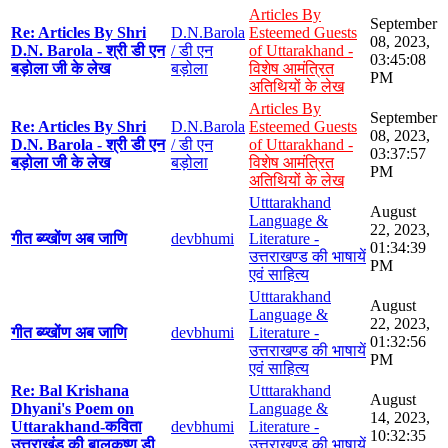
Articles By
September
Re: Articles By Shri
D.N.Barola
Esteemed Guests
08, 2023,
D.N. Barola - श्री डी एन
/ डी एन
of Uttarakhand -
03:45:08
बड़ोला जी के लेख
बड़ोला
विशेष आमंत्रित
PM
अतिथियों के लेख
Articles By
September
Re: Articles By Shri
D.N.Barola
Esteemed Guests
08, 2023,
D.N. Barola - श्री डी एन
/ डी एन
of Uttarakhand -
03:37:57
बड़ोला जी के लेख
बड़ोला
विशेष आमंत्रित
PM
अतिथियों के लेख
Utttarakhand
August
Language &
22, 2023,
गीत ब्य्खोंण अब जाणि
devbhumi
Literature -
01:34:39
उत्तराखण्ड की भाषायें
PM
एवं साहित्य
Utttarakhand
August
Language &
22, 2023,
गीत ब्य्खोंण अब जाणि
devbhumi
Literature -
01:32:56
उत्तराखण्ड की भाषायें
PM
एवं साहित्य
Re: Bal Krishana
Utttarakhand
August
Dhyani's Poem on
Language &
14, 2023,
Uttarakhand-कविता
devbhumi
Literature -
10:32:35
उत्तराखंड की बालकृष्ण डी
उत्तराखण्ड की भाषायें