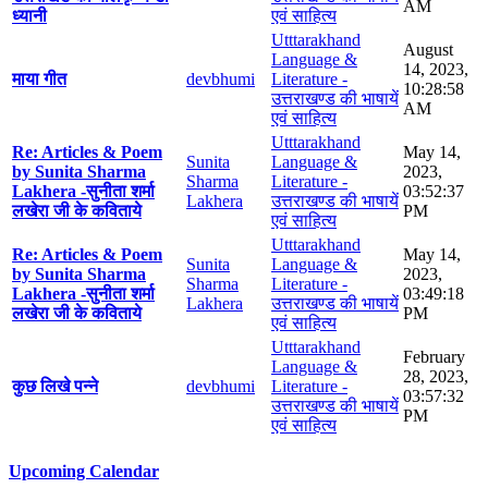
AM
ध्यानी
एवं साहित्य
Utttarakhand
August
Language &
14, 2023,
माया गीत
devbhumi
Literature -
10:28:58
उत्तराखण्ड की भाषायें
AM
एवं साहित्य
Utttarakhand
Re: Articles & Poem
May 14,
Sunita
Language &
by Sunita Sharma
2023,
Sharma
Literature -
Lakhera -सुनीता शर्मा
03:52:37
Lakhera
उत्तराखण्ड की भाषायें
लखेरा जी के कविताये
PM
एवं साहित्य
Utttarakhand
Re: Articles & Poem
May 14,
Sunita
Language &
by Sunita Sharma
2023,
Sharma
Literature -
Lakhera -सुनीता शर्मा
03:49:18
Lakhera
उत्तराखण्ड की भाषायें
लखेरा जी के कविताये
PM
एवं साहित्य
Utttarakhand
February
Language &
28, 2023,
कुछ लिखे पन्ने
devbhumi
Literature -
03:57:32
उत्तराखण्ड की भाषायें
PM
एवं साहित्य
Upcoming Calendar