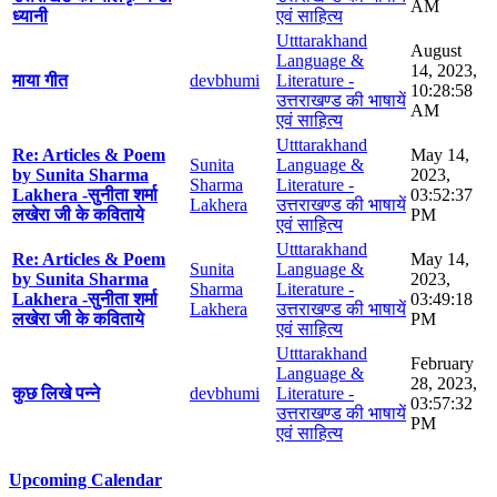
AM
ध्यानी
एवं साहित्य
Utttarakhand
August
Language &
14, 2023,
माया गीत
devbhumi
Literature -
10:28:58
उत्तराखण्ड की भाषायें
AM
एवं साहित्य
Utttarakhand
Re: Articles & Poem
May 14,
Sunita
Language &
by Sunita Sharma
2023,
Sharma
Literature -
Lakhera -सुनीता शर्मा
03:52:37
Lakhera
उत्तराखण्ड की भाषायें
लखेरा जी के कविताये
PM
एवं साहित्य
Utttarakhand
Re: Articles & Poem
May 14,
Sunita
Language &
by Sunita Sharma
2023,
Sharma
Literature -
Lakhera -सुनीता शर्मा
03:49:18
Lakhera
उत्तराखण्ड की भाषायें
लखेरा जी के कविताये
PM
एवं साहित्य
Utttarakhand
February
Language &
28, 2023,
कुछ लिखे पन्ने
devbhumi
Literature -
03:57:32
उत्तराखण्ड की भाषायें
PM
एवं साहित्य
Upcoming Calendar