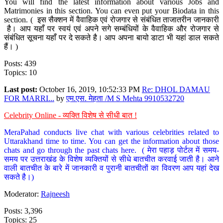
You will find the latest information about various Jobs and
Matrimonies in this section. You can even put your Biodata in this
section. ( इस सैक्शन में वैवाहिक एवं रोजगार से संबंधित ताजातरीन जानकारी
है। आप यहाँ पर स्वयं एवं अपने सगे सम्बंधियों के वैवाहिक और रोजगार से
संबंधित सूचना यहाँ पर दे सकते है। आप अपना बायो डाटा भी यहां डाल सकते
हैं। )
Posts: 439
Topics: 10
Last post:
October 16, 2019, 10:52:33 PM
Re: DHOL DAMAU
FOR MARRI...
by
एम.एस. मेहता /M S Mehta 9910532720
Celebrity Online - व्यक्ति विशेष से सीधी बात !
MeraPahad conducts live chat with various celebrities related to
Uttarakhand time to time. You can get the information about those
chats and go through the past chats here. ( मेरा पहाड़ पोर्टल में समय-
समय पर उत्तराखंड के विशेष व्यक्तियों से सीधे बातचीत करवाई जाती है। आने
वाली बातचीत के बारे में जानकारी व पुरानी बातचीतों का विवरण आप यहां देख
सकते है।)
Moderator:
Rajneesh
Posts: 3,396
Topics: 25