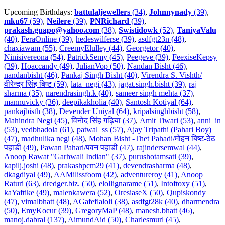
Upcoming Birthdays:
battulaljewellers
(34)
,
Johnnynady
(39)
,
mku67
(59)
,
Neilere
(39)
,
PNRichard
(39)
,
prakash.guapo@yahoo.com
(38)
,
Swistidowk
(52)
,
TaniyaValu
(40)
,
FeraOnline (39)
,
hedeswilferse (39)
,
asdfgt23n (48)
,
chaxiawam (55)
,
CreemyElulley (44)
,
Georgetor (40)
,
Ninisivereona (54)
,
PatrickSemy (45)
,
Peegeve (39)
,
FeexiseKepsy
(39)
,
Hoaccandy (49)
,
JulianVop (50)
,
Nandan Bisht (46)
,
nandanbisht (46)
,
Pankaj Singh Bisht (40)
,
Virendra S. Vishth/
वीरेन्द्र सिंह बिष्ट (59)
,
lata_negi (43)
,
jagat.singh.bisht (39)
,
raj
sharma (35)
,
narendrasingh.k (40)
,
sameer singh mehta (37)
,
mannuvicky (36)
,
deepikakholia (40)
,
Santosh Kotiyal (64)
,
pankajbisth (38)
,
Devender Uniyal (64)
,
kripalsinghbisht (58)
,
Mahindra Negi (45)
,
विनोद सिंह गढ़िया (37)
,
Amit Tiwari (53)
,
anni_in
(53)
,
vedbhadola (61)
,
patwal_ss (57)
,
Ajay Tripathi (Pahari Boy)
(47)
,
madhulika negi (48)
,
Mohan Bisht -Thet Pahadi/मोहन बिष्ट-ठेठ
पहाडी (49)
,
Pawan Pahari/पवन पहाडी (47)
,
rajindersemwal (44)
,
Anoop Rawat "Garhwali Indian" (37)
,
purushotamsati (39)
,
kapilj.joshi (48)
,
prakashpcm29 (41)
,
devendrasharma (48)
,
dkagdiyal (49)
,
AAMilissfoom (42)
,
adventureroy (41)
,
Anoop
Raturi (63)
,
dredger.biz. (50)
,
elollignarame (51)
,
Intoftoxy (51)
,
kaYaftike (49)
,
malenkawera (52)
,
OresiaseX (50)
,
Qupiskondy
(47)
,
vimalbhatt (48)
,
AGafeflaloli (38)
,
asdfgt28k (40)
,
dharmendra
(50)
,
EmyKocur (39)
,
GregoryMaP (48)
,
manesh.bhatt (46)
,
manoj.dabral (137)
,
AimundAid (50)
,
Charlesmurl (45)
,