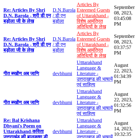
Articles By
September
Re: Articles By Shri
D.N.Barola
Esteemed Guests
08, 2023,
D.N. Barola - श्री डी एन
/ डी एन
of Uttarakhand -
03:45:08
बड़ोला जी के लेख
बड़ोला
विशेष आमंत्रित
PM
अतिथियों के लेख
Articles By
September
Re: Articles By Shri
D.N.Barola
Esteemed Guests
08, 2023,
D.N. Barola - श्री डी एन
/ डी एन
of Uttarakhand -
03:37:57
बड़ोला जी के लेख
बड़ोला
विशेष आमंत्रित
PM
अतिथियों के लेख
Utttarakhand
August
Language &
22, 2023,
गीत ब्य्खोंण अब जाणि
devbhumi
Literature -
01:34:39
उत्तराखण्ड की भाषायें
PM
एवं साहित्य
Utttarakhand
August
Language &
22, 2023,
गीत ब्य्खोंण अब जाणि
devbhumi
Literature -
01:32:56
उत्तराखण्ड की भाषायें
PM
एवं साहित्य
Re: Bal Krishana
Utttarakhand
August
Dhyani's Poem on
Language &
14, 2023,
Uttarakhand-कविता
devbhumi
Literature -
10:32:35
उत्तराखंड की बालकृष्ण डी
उत्तराखण्ड की भाषायें