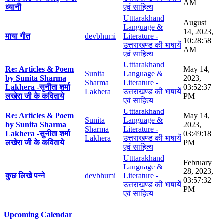
AM
ध्यानी
एवं साहित्य
Utttarakhand
August
Language &
14, 2023,
माया गीत
devbhumi
Literature -
10:28:58
उत्तराखण्ड की भाषायें
AM
एवं साहित्य
Utttarakhand
Re: Articles & Poem
May 14,
Sunita
Language &
by Sunita Sharma
2023,
Sharma
Literature -
Lakhera -सुनीता शर्मा
03:52:37
Lakhera
उत्तराखण्ड की भाषायें
लखेरा जी के कविताये
PM
एवं साहित्य
Utttarakhand
Re: Articles & Poem
May 14,
Sunita
Language &
by Sunita Sharma
2023,
Sharma
Literature -
Lakhera -सुनीता शर्मा
03:49:18
Lakhera
उत्तराखण्ड की भाषायें
लखेरा जी के कविताये
PM
एवं साहित्य
Utttarakhand
February
Language &
28, 2023,
कुछ लिखे पन्ने
devbhumi
Literature -
03:57:32
उत्तराखण्ड की भाषायें
PM
एवं साहित्य
Upcoming Calendar