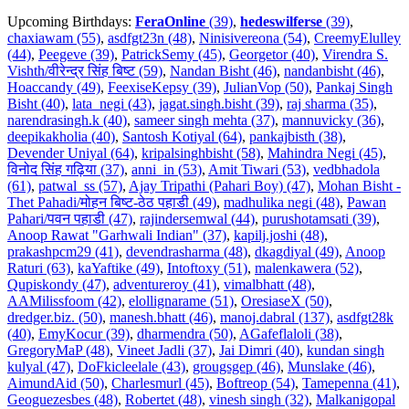
Upcoming Birthdays:
FeraOnline
(39)
,
hedeswilferse
(39)
,
chaxiawam (55)
,
asdfgt23n (48)
,
Ninisivereona (54)
,
CreemyElulley
(44)
,
Peegeve (39)
,
PatrickSemy (45)
,
Georgetor (40)
,
Virendra S.
Vishth/वीरेन्द्र सिंह बिष्ट (59)
,
Nandan Bisht (46)
,
nandanbisht (46)
,
Hoaccandy (49)
,
FeexiseKepsy (39)
,
JulianVop (50)
,
Pankaj Singh
Bisht (40)
,
lata_negi (43)
,
jagat.singh.bisht (39)
,
raj sharma (35)
,
narendrasingh.k (40)
,
sameer singh mehta (37)
,
mannuvicky (36)
,
deepikakholia (40)
,
Santosh Kotiyal (64)
,
pankajbisth (38)
,
Devender Uniyal (64)
,
kripalsinghbisht (58)
,
Mahindra Negi (45)
,
विनोद सिंह गढ़िया (37)
,
anni_in (53)
,
Amit Tiwari (53)
,
vedbhadola
(61)
,
patwal_ss (57)
,
Ajay Tripathi (Pahari Boy) (47)
,
Mohan Bisht -
Thet Pahadi/मोहन बिष्ट-ठेठ पहाडी (49)
,
madhulika negi (48)
,
Pawan
Pahari/पवन पहाडी (47)
,
rajindersemwal (44)
,
purushotamsati (39)
,
Anoop Rawat "Garhwali Indian" (37)
,
kapilj.joshi (48)
,
prakashpcm29 (41)
,
devendrasharma (48)
,
dkagdiyal (49)
,
Anoop
Raturi (63)
,
kaYaftike (49)
,
Intoftoxy (51)
,
malenkawera (52)
,
Qupiskondy (47)
,
adventureroy (41)
,
vimalbhatt (48)
,
AAMilissfoom (42)
,
elollignarame (51)
,
OresiaseX (50)
,
dredger.biz. (50)
,
manesh.bhatt (46)
,
manoj.dabral (137)
,
asdfgt28k
(40)
,
EmyKocur (39)
,
dharmendra (50)
,
AGafeflaloli (38)
,
GregoryMaP (48)
,
Vineet Jadli (37)
,
Jai Dimri (40)
,
kundan singh
kulyal (47)
,
DoFkicleelale (43)
,
grougsgep (46)
,
Munslake (46)
,
AimundAid (50)
,
Charlesmurl (45)
,
Boftreop (54)
,
Tamepenna (41)
,
Geoguezesbes (48)
,
Robertet (48)
,
vinesh singh (32)
,
Malkanigopal