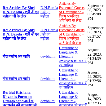
Articles By
September
Re: Articles By Shri
D.N.Barola
Esteemed Guests
08, 2023,
D.N. Barola - श्री डी एन
/ डी एन
of Uttarakhand -
03:45:08
बड़ोला जी के लेख
बड़ोला
विशेष आमंत्रित
PM
अतिथियों के लेख
Articles By
September
Re: Articles By Shri
D.N.Barola
Esteemed Guests
08, 2023,
D.N. Barola - श्री डी एन
/ डी एन
of Uttarakhand -
03:37:57
बड़ोला जी के लेख
बड़ोला
विशेष आमंत्रित
PM
अतिथियों के लेख
Utttarakhand
August
Language &
22, 2023,
गीत ब्य्खोंण अब जाणि
devbhumi
Literature -
01:34:39
उत्तराखण्ड की भाषायें
PM
एवं साहित्य
Utttarakhand
August
Language &
22, 2023,
गीत ब्य्खोंण अब जाणि
devbhumi
Literature -
01:32:56
उत्तराखण्ड की भाषायें
PM
एवं साहित्य
Re: Bal Krishana
Utttarakhand
August
Dhyani's Poem on
Language &
14, 2023,
Uttarakhand-कविता
devbhumi
Literature -
10:32:35
उत्तराखंड की बालकृष्ण डी
उत्तराखण्ड की भाषायें