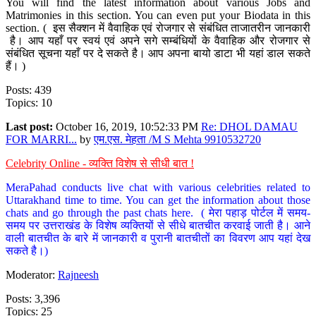
You will find the latest information about various Jobs and
Matrimonies in this section. You can even put your Biodata in this
section. ( इस सैक्शन में वैवाहिक एवं रोजगार से संबंधित ताजातरीन जानकारी
है। आप यहाँ पर स्वयं एवं अपने सगे सम्बंधियों के वैवाहिक और रोजगार से
संबंधित सूचना यहाँ पर दे सकते है। आप अपना बायो डाटा भी यहां डाल सकते
हैं। )
Posts: 439
Topics: 10
Last post:
October 16, 2019, 10:52:33 PM
Re: DHOL DAMAU
FOR MARRI...
by
एम.एस. मेहता /M S Mehta 9910532720
Celebrity Online - व्यक्ति विशेष से सीधी बात !
MeraPahad conducts live chat with various celebrities related to
Uttarakhand time to time. You can get the information about those
chats and go through the past chats here. ( मेरा पहाड़ पोर्टल में समय-
समय पर उत्तराखंड के विशेष व्यक्तियों से सीधे बातचीत करवाई जाती है। आने
वाली बातचीत के बारे में जानकारी व पुरानी बातचीतों का विवरण आप यहां देख
सकते है।)
Moderator:
Rajneesh
Posts: 3,396
Topics: 25