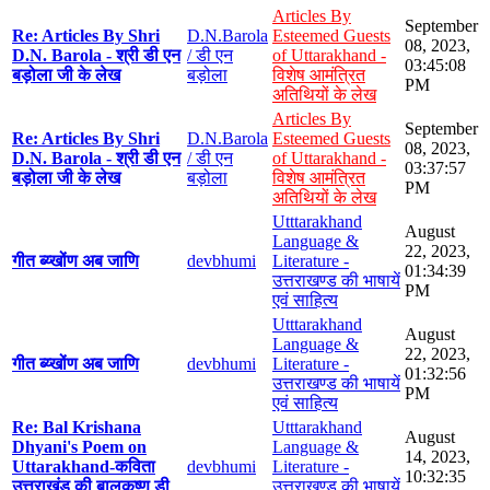
Articles By
September
Re: Articles By Shri
D.N.Barola
Esteemed Guests
08, 2023,
D.N. Barola - श्री डी एन
/ डी एन
of Uttarakhand -
03:45:08
बड़ोला जी के लेख
बड़ोला
विशेष आमंत्रित
PM
अतिथियों के लेख
Articles By
September
Re: Articles By Shri
D.N.Barola
Esteemed Guests
08, 2023,
D.N. Barola - श्री डी एन
/ डी एन
of Uttarakhand -
03:37:57
बड़ोला जी के लेख
बड़ोला
विशेष आमंत्रित
PM
अतिथियों के लेख
Utttarakhand
August
Language &
22, 2023,
गीत ब्य्खोंण अब जाणि
devbhumi
Literature -
01:34:39
उत्तराखण्ड की भाषायें
PM
एवं साहित्य
Utttarakhand
August
Language &
22, 2023,
गीत ब्य्खोंण अब जाणि
devbhumi
Literature -
01:32:56
उत्तराखण्ड की भाषायें
PM
एवं साहित्य
Re: Bal Krishana
Utttarakhand
August
Dhyani's Poem on
Language &
14, 2023,
Uttarakhand-कविता
devbhumi
Literature -
10:32:35
उत्तराखंड की बालकृष्ण डी
उत्तराखण्ड की भाषायें