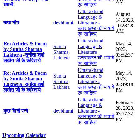
AM
ध्यानी
एवं साहित्य
Utttarakhand
August
Language &
14, 2023,
माया गीत
devbhumi
Literature -
10:28:58
उत्तराखण्ड की भाषायें
AM
एवं साहित्य
Utttarakhand
Re: Articles & Poem
May 14,
Sunita
Language &
by Sunita Sharma
2023,
Sharma
Literature -
Lakhera -सुनीता शर्मा
03:52:37
Lakhera
उत्तराखण्ड की भाषायें
लखेरा जी के कविताये
PM
एवं साहित्य
Utttarakhand
Re: Articles & Poem
May 14,
Sunita
Language &
by Sunita Sharma
2023,
Sharma
Literature -
Lakhera -सुनीता शर्मा
03:49:18
Lakhera
उत्तराखण्ड की भाषायें
लखेरा जी के कविताये
PM
एवं साहित्य
Utttarakhand
February
Language &
28, 2023,
कुछ लिखे पन्ने
devbhumi
Literature -
03:57:32
उत्तराखण्ड की भाषायें
PM
एवं साहित्य
Upcoming Calendar