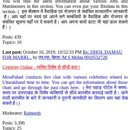
You will find the latest information about various Jobs and
Matrimonies in this section. You can even put your Biodata in this
section. ( इस सैक्शन में वैवाहिक एवं रोजगार से संबंधित ताजातरीन जानकारी
है। आप यहाँ पर स्वयं एवं अपने सगे सम्बंधियों के वैवाहिक और रोजगार से
संबंधित सूचना यहाँ पर दे सकते है। आप अपना बायो डाटा भी यहां डाल सकते
हैं। )
Posts: 439
Topics: 10
Last post:
October 16, 2019, 10:52:33 PM
Re: DHOL DAMAU
FOR MARRI...
by
एम.एस. मेहता /M S Mehta 9910532720
Celebrity Online - व्यक्ति विशेष से सीधी बात !
MeraPahad conducts live chat with various celebrities related to
Uttarakhand time to time. You can get the information about those
chats and go through the past chats here. ( मेरा पहाड़ पोर्टल में समय-
समय पर उत्तराखंड के विशेष व्यक्तियों से सीधे बातचीत करवाई जाती है। आने
वाली बातचीत के बारे में जानकारी व पुरानी बातचीतों का विवरण आप यहां देख
सकते है।)
Moderator:
Rajneesh
Posts: 3,396
Topics: 25