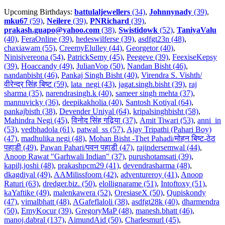
Upcoming Birthdays:
battulaljewellers
(34)
,
Johnnynady
(39)
,
mku67
(59)
,
Neilere
(39)
,
PNRichard
(39)
,
prakash.guapo@yahoo.com
(38)
,
Swistidowk
(52)
,
TaniyaValu
(40)
,
FeraOnline (39)
,
hedeswilferse (39)
,
asdfgt23n (48)
,
chaxiawam (55)
,
CreemyElulley (44)
,
Georgetor (40)
,
Ninisivereona (54)
,
PatrickSemy (45)
,
Peegeve (39)
,
FeexiseKepsy
(39)
,
Hoaccandy (49)
,
JulianVop (50)
,
Nandan Bisht (46)
,
nandanbisht (46)
,
Pankaj Singh Bisht (40)
,
Virendra S. Vishth/
वीरेन्द्र सिंह बिष्ट (59)
,
lata_negi (43)
,
jagat.singh.bisht (39)
,
raj
sharma (35)
,
narendrasingh.k (40)
,
sameer singh mehta (37)
,
mannuvicky (36)
,
deepikakholia (40)
,
Santosh Kotiyal (64)
,
pankajbisth (38)
,
Devender Uniyal (64)
,
kripalsinghbisht (58)
,
Mahindra Negi (45)
,
विनोद सिंह गढ़िया (37)
,
Amit Tiwari (53)
,
anni_in
(53)
,
vedbhadola (61)
,
patwal_ss (57)
,
Ajay Tripathi (Pahari Boy)
(47)
,
madhulika negi (48)
,
Mohan Bisht -Thet Pahadi/मोहन बिष्ट-ठेठ
पहाडी (49)
,
Pawan Pahari/पवन पहाडी (47)
,
rajindersemwal (44)
,
Anoop Rawat "Garhwali Indian" (37)
,
purushotamsati (39)
,
kapilj.joshi (48)
,
prakashpcm29 (41)
,
devendrasharma (48)
,
dkagdiyal (49)
,
AAMilissfoom (42)
,
adventureroy (41)
,
Anoop
Raturi (63)
,
dredger.biz. (50)
,
elollignarame (51)
,
Intoftoxy (51)
,
kaYaftike (49)
,
malenkawera (52)
,
OresiaseX (50)
,
Qupiskondy
(47)
,
vimalbhatt (48)
,
AGafeflaloli (38)
,
asdfgt28k (40)
,
dharmendra
(50)
,
EmyKocur (39)
,
GregoryMaP (48)
,
manesh.bhatt (46)
,
manoj.dabral (137)
,
AimundAid (50)
,
Charlesmurl (45)
,