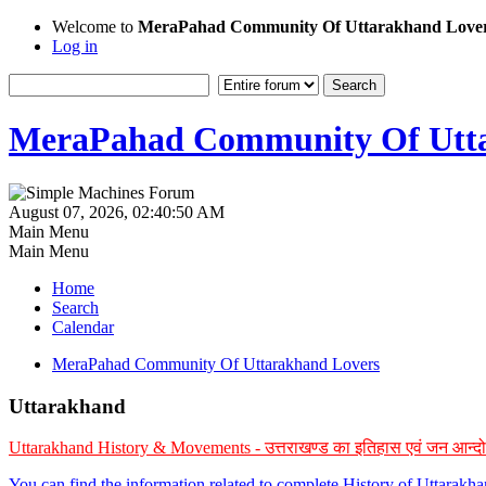
Welcome to
MeraPahad Community Of Uttarakhand Love
Log in
MeraPahad Community Of Utta
August 07, 2026, 02:40:50 AM
Main Menu
Main Menu
Home
Search
Calendar
MeraPahad Community Of Uttarakhand Lovers
Uttarakhand
Uttarakhand History & Movements - उत्तराखण्ड का इतिहास एवं जन आन्द
You can find the information related to complete History of Uttarak