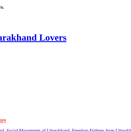
rs
.
rakhand Lovers
ोलन
hand, Social Movements of Uttarakhand, Freedom Fighters from Uttarakh