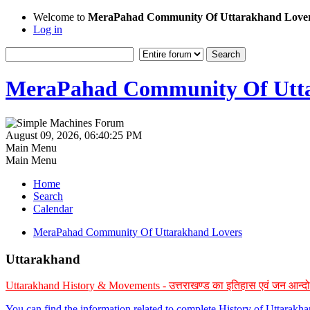
Welcome to
MeraPahad Community Of Uttarakhand Love
Log in
MeraPahad Community Of Utta
August 09, 2026, 06:40:25 PM
Main Menu
Main Menu
Home
Search
Calendar
MeraPahad Community Of Uttarakhand Lovers
Uttarakhand
Uttarakhand History & Movements - उत्तराखण्ड का इतिहास एवं जन आन्द
You can find the information related to complete History of Uttarak