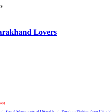
rs
.
rakhand Lovers
ोलन
hand, Social Movements of Uttarakhand, Freedom Fighters from Uttarakh