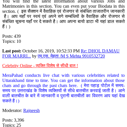
You will find the latest information about various Jobs and
Matrimonies in this section. You can even put your Biodata in this
section. ( इस सैक्शन में वैवाहिक एवं रोजगार से संबंधित ताजातरीन जानकारी
है। आप यहाँ पर स्वयं एवं अपने सगे सम्बंधियों के वैवाहिक और रोजगार से
संबंधित सूचना यहाँ पर दे सकते है। आप अपना बायो डाटा भी यहां डाल सकते
हैं। )
Posts: 439
Topics: 10
Last post:
October 16, 2019, 10:52:33 PM
Re: DHOL DAMAU
FOR MARRI...
by
एम.एस. मेहता /M S Mehta 9910532720
Celebrity Online - व्यक्ति विशेष से सीधी बात !
MeraPahad conducts live chat with various celebrities related to
Uttarakhand time to time. You can get the information about those
chats and go through the past chats here. ( मेरा पहाड़ पोर्टल में समय-
समय पर उत्तराखंड के विशेष व्यक्तियों से सीधे बातचीत करवाई जाती है। आने
वाली बातचीत के बारे में जानकारी व पुरानी बातचीतों का विवरण आप यहां देख
सकते है।)
Moderator:
Rajneesh
Posts: 3,396
Topics: 25