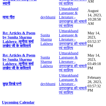
AM
ध्यानी
एवं साहित्य
Utttarakhand
August
Language &
14, 2023,
माया गीत
devbhumi
Literature -
10:28:58
उत्तराखण्ड की भाषायें
AM
एवं साहित्य
Utttarakhand
Re: Articles & Poem
May 14,
Sunita
Language &
by Sunita Sharma
2023,
Sharma
Literature -
Lakhera -सुनीता शर्मा
03:52:37
Lakhera
उत्तराखण्ड की भाषायें
लखेरा जी के कविताये
PM
एवं साहित्य
Utttarakhand
Re: Articles & Poem
May 14,
Sunita
Language &
by Sunita Sharma
2023,
Sharma
Literature -
Lakhera -सुनीता शर्मा
03:49:18
Lakhera
उत्तराखण्ड की भाषायें
लखेरा जी के कविताये
PM
एवं साहित्य
Utttarakhand
February
Language &
28, 2023,
कुछ लिखे पन्ने
devbhumi
Literature -
03:57:32
उत्तराखण्ड की भाषायें
PM
एवं साहित्य
Upcoming Calendar