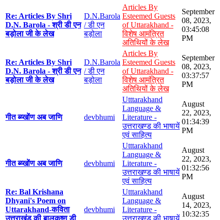
Articles By
September
Re: Articles By Shri
D.N.Barola
Esteemed Guests
08, 2023,
D.N. Barola - श्री डी एन
/ डी एन
of Uttarakhand -
03:45:08
बड़ोला जी के लेख
बड़ोला
विशेष आमंत्रित
PM
अतिथियों के लेख
Articles By
September
Re: Articles By Shri
D.N.Barola
Esteemed Guests
08, 2023,
D.N. Barola - श्री डी एन
/ डी एन
of Uttarakhand -
03:37:57
बड़ोला जी के लेख
बड़ोला
विशेष आमंत्रित
PM
अतिथियों के लेख
Utttarakhand
August
Language &
22, 2023,
गीत ब्य्खोंण अब जाणि
devbhumi
Literature -
01:34:39
उत्तराखण्ड की भाषायें
PM
एवं साहित्य
Utttarakhand
August
Language &
22, 2023,
गीत ब्य्खोंण अब जाणि
devbhumi
Literature -
01:32:56
उत्तराखण्ड की भाषायें
PM
एवं साहित्य
Re: Bal Krishana
Utttarakhand
August
Dhyani's Poem on
Language &
14, 2023,
Uttarakhand-कविता
devbhumi
Literature -
10:32:35
उत्तराखंड की बालकृष्ण डी
उत्तराखण्ड की भाषायें