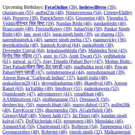
Upcoming Birthdays:
FeraOnline
(39)
,
hedeswilferse
(39)
,
chaxiawam (55)
,
asdfgt23n (48)
,
Ninisivereona (54)
,
CreemyElulley
(44)
,
Peegeve (39)
,
PatrickSemy (45)
,
Georgetor (40)
,
Virendra S.
Vishth/वीरेन्द्र सिंह बिष्ट (59)
,
Nandan Bisht (46)
,
nandanbisht (46)
,
Hoaccandy (49)
,
FeexiseKepsy (39)
,
JulianVop (50)
,
Pankaj Singh
Bisht (40)
,
lata_negi (43)
,
jagat.singh.bisht (39)
,
raj sharma (35)
,
narendrasingh.k (40)
,
sameer singh mehta (37)
,
mannuvicky (36)
,
deepikakholia (40)
,
Santosh Kotiyal (64)
,
pankajbisth (38)
,
Devender Uniyal (64)
,
kripalsinghbisht (58)
,
Mahindra Negi (45)
,
विनोद सिंह गढ़िया (37)
,
anni_in (53)
,
Amit Tiwari (53)
,
vedbhadola
(61)
,
patwal_ss (57)
,
Ajay Tripathi (Pahari Boy) (47)
,
Mohan Bisht -
Thet Pahadi/मोहन बिष्ट-ठेठ पहाडी (49)
,
madhulika negi (48)
,
Pawan
Pahari/पवन पहाडी (47)
,
rajindersemwal (44)
,
purushotamsati (39)
,
Anoop Rawat "Garhwali Indian" (37)
,
kapilj.joshi (48)
,
prakashpcm29 (41)
,
devendrasharma (48)
,
dkagdiyal (49)
,
Anoop
Raturi (63)
,
kaYaftike (49)
,
Intoftoxy (51)
,
malenkawera (52)
,
Qupiskondy (47)
,
adventureroy (41)
,
vimalbhatt (48)
,
AAMilissfoom (42)
,
elollignarame (51)
,
OresiaseX (50)
,
dredger.biz. (50)
,
manesh.bhatt (46)
,
manoj.dabral (137)
,
asdfgt28k
(40)
,
EmyKocur (39)
,
dharmendra (50)
,
AGafeflaloli (38)
,
GregoryMaP (48)
,
Vineet Jadli (37)
,
Jai Dimri (40)
,
kundan singh
kulyal (47)
,
DoFkicleelale (43)
,
grougsgep (46)
,
Munslake (46)
,
AimundAid (50)
,
Charlesmurl (45)
,
Boftreop (54)
,
Tamepenna (41)
,
Geoguezesbes (48)
,
Robertet (48)
,
vinesh singh (32)
,
Malkanigopal