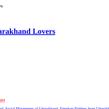
rs
.
rakhand Lovers
ोलन
hand, Social Movements of Uttarakhand, Freedom Fighters from Uttarakh