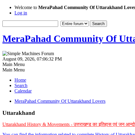
Welcome to
MeraPahad Community Of Uttarakhand Love
Log in
MeraPahad Community Of Utta
August 09, 2026, 07:06:32 PM
Main Menu
Main Menu
Home
Search
Calendar
MeraPahad Community Of Uttarakhand Lovers
Uttarakhand
Uttarakhand History & Movements - उत्तराखण्ड का इतिहास एवं जन आन्द
You can find the information related to complete History of Uttarak