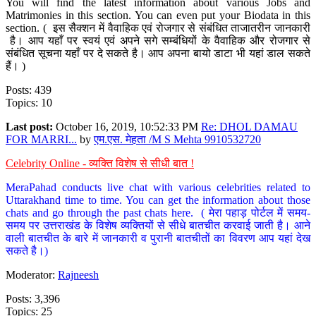
You will find the latest information about various Jobs and
Matrimonies in this section. You can even put your Biodata in this
section. ( इस सैक्शन में वैवाहिक एवं रोजगार से संबंधित ताजातरीन जानकारी
है। आप यहाँ पर स्वयं एवं अपने सगे सम्बंधियों के वैवाहिक और रोजगार से
संबंधित सूचना यहाँ पर दे सकते है। आप अपना बायो डाटा भी यहां डाल सकते
हैं। )
Posts: 439
Topics: 10
Last post:
October 16, 2019, 10:52:33 PM
Re: DHOL DAMAU
FOR MARRI...
by
एम.एस. मेहता /M S Mehta 9910532720
Celebrity Online - व्यक्ति विशेष से सीधी बात !
MeraPahad conducts live chat with various celebrities related to
Uttarakhand time to time. You can get the information about those
chats and go through the past chats here. ( मेरा पहाड़ पोर्टल में समय-
समय पर उत्तराखंड के विशेष व्यक्तियों से सीधे बातचीत करवाई जाती है। आने
वाली बातचीत के बारे में जानकारी व पुरानी बातचीतों का विवरण आप यहां देख
सकते है।)
Moderator:
Rajneesh
Posts: 3,396
Topics: 25