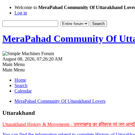
Welcome to
MeraPahad Community Of Uttarakhand Love
Log in
MeraPahad Community Of Utta
August 08, 2026, 07:26:20 AM
Main Menu
Main Menu
Home
Search
Calendar
MeraPahad Community Of Uttarakhand Lovers
Uttarakhand
Uttarakhand History & Movements - उत्तराखण्ड का इतिहास एवं जन आन्द
You can find the information related to complete History of Uttarak