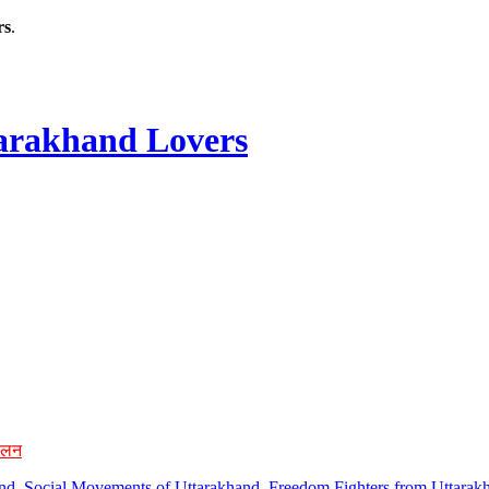
rs
.
rakhand Lovers
ोलन
hand, Social Movements of Uttarakhand, Freedom Fighters from Uttarakh