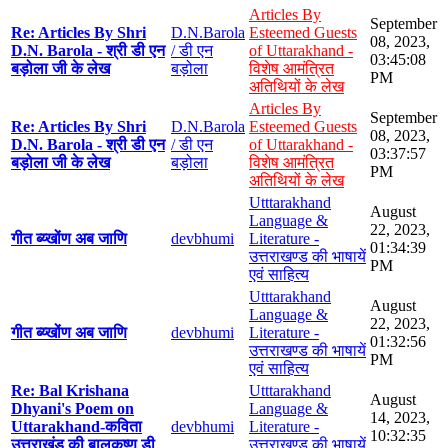
Articles By
September
Re: Articles By Shri
D.N.Barola
Esteemed Guests
08, 2023,
D.N. Barola - श्री डी एन
/ डी एन
of Uttarakhand -
03:45:08
बड़ोला जी के लेख
बड़ोला
विशेष आमंत्रित
PM
अतिथियों के लेख
Articles By
September
Re: Articles By Shri
D.N.Barola
Esteemed Guests
08, 2023,
D.N. Barola - श्री डी एन
/ डी एन
of Uttarakhand -
03:37:57
बड़ोला जी के लेख
बड़ोला
विशेष आमंत्रित
PM
अतिथियों के लेख
Utttarakhand
August
Language &
22, 2023,
गीत ब्य्खोंण अब जाणि
devbhumi
Literature -
01:34:39
उत्तराखण्ड की भाषायें
PM
एवं साहित्य
Utttarakhand
August
Language &
22, 2023,
गीत ब्य्खोंण अब जाणि
devbhumi
Literature -
01:32:56
उत्तराखण्ड की भाषायें
PM
एवं साहित्य
Re: Bal Krishana
Utttarakhand
August
Dhyani's Poem on
Language &
14, 2023,
Uttarakhand-कविता
devbhumi
Literature -
10:32:35
उत्तराखंड की बालकृष्ण डी
उत्तराखण्ड की भाषायें