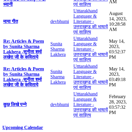
AM
ध्यानी
एवं साहित्य
Utttarakhand
August
Language &
14, 2023,
माया गीत
devbhumi
Literature -
10:28:58
उत्तराखण्ड की भाषायें
AM
एवं साहित्य
Utttarakhand
Re: Articles & Poem
May 14,
Sunita
Language &
by Sunita Sharma
2023,
Sharma
Literature -
Lakhera -सुनीता शर्मा
03:52:37
Lakhera
उत्तराखण्ड की भाषायें
लखेरा जी के कविताये
PM
एवं साहित्य
Utttarakhand
Re: Articles & Poem
May 14,
Sunita
Language &
by Sunita Sharma
2023,
Sharma
Literature -
Lakhera -सुनीता शर्मा
03:49:18
Lakhera
उत्तराखण्ड की भाषायें
लखेरा जी के कविताये
PM
एवं साहित्य
Utttarakhand
February
Language &
28, 2023,
कुछ लिखे पन्ने
devbhumi
Literature -
03:57:32
उत्तराखण्ड की भाषायें
PM
एवं साहित्य
Upcoming Calendar