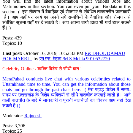
You will find the latest information about various Jobs and
Matrimonies in this section. You can even put your Biodata in this
section. ( इस सैक्शन में वैवाहिक एवं रोजगार से संबंधित ताजातरीन जानकारी
है। आप यहाँ पर स्वयं एवं अपने सगे सम्बंधियों के वैवाहिक और रोजगार से
संबंधित सूचना यहाँ पर दे सकते है। आप अपना बायो डाटा भी यहां डाल सकते
हैं। )
Posts: 439
Topics: 10
Last post:
October 16, 2019, 10:52:33 PM
Re: DHOL DAMAU
FOR MARRI...
by
एम.एस. मेहता /M S Mehta 9910532720
Celebrity Online - व्यक्ति विशेष से सीधी बात !
MeraPahad conducts live chat with various celebrities related to
Uttarakhand time to time. You can get the information about those
chats and go through the past chats here. ( मेरा पहाड़ पोर्टल में समय-
समय पर उत्तराखंड के विशेष व्यक्तियों से सीधे बातचीत करवाई जाती है। आने
वाली बातचीत के बारे में जानकारी व पुरानी बातचीतों का विवरण आप यहां देख
सकते है।)
Moderator:
Rajneesh
Posts: 3,396
Topics: 25