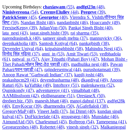
Upcoming Birthdays:
chaxiawam
(55)
,
asdfgt23n
(48)
,
Ninisivereona
(54)
,
CreemyElulley
(44)
,
Peegeve
(39)
,
PatrickSemy
(45)
,
Georgetor
(40)
,
Virendra S. Vishth/वीरेन्द्र सिंह
बिष्ट (59)
,
Nandan Bisht (46)
,
nandanbisht (46)
,
Hoaccandy (49)
,
FeexiseKepsy (39)
,
JulianVop (50)
,
Pankaj Singh Bisht (40)
,
lata_negi (43)
,
jagat.singh.bisht (39)
,
raj sharma (35)
,
narendrasingh.k (40)
,
sameer singh mehta (37)
,
mannuvicky (36)
,
deepikakholia (40)
,
Santosh Kotiyal (64)
,
pankajbisth (38)
,
Devender Uniyal (64)
,
kripalsinghbisht (58)
,
Mahindra Negi (45)
,
विनोद सिंह गढ़िया (37)
,
anni_in (53)
,
Amit Tiwari (53)
,
vedbhadola
(61)
,
patwal_ss (57)
,
Ajay Tripathi (Pahari Boy) (47)
,
Mohan Bisht -
Thet Pahadi/मोहन बिष्ट-ठेठ पहाडी (49)
,
madhulika negi (48)
,
Pawan
Pahari/पवन पहाडी (47)
,
rajindersemwal (44)
,
purushotamsati (39)
,
Anoop Rawat "Garhwali Indian" (37)
,
kapilj.joshi (48)
,
prakashpcm29 (41)
,
devendrasharma (48)
,
dkagdiyal (49)
,
Anoop
Raturi (63)
,
kaYaftike (49)
,
Intoftoxy (51)
,
malenkawera (52)
,
Qupiskondy (47)
,
adventureroy (41)
,
vimalbhatt (48)
,
AAMilissfoom (42)
,
elollignarame (51)
,
OresiaseX (50)
,
dredger.biz. (50)
,
manesh.bhatt (46)
,
manoj.dabral (137)
,
asdfgt28k
(40)
,
EmyKocur (39)
,
dharmendra (50)
,
AGafeflaloli (38)
,
GregoryMaP (48)
,
Vineet Jadli (37)
,
Jai Dimri (40)
,
kundan singh
kulyal (47)
,
DoFkicleelale (43)
,
grougsgep (46)
,
Munslake (46)
,
AimundAid (50)
,
Charlesmurl (45)
,
Boftreop (54)
,
Tamepenna (41)
,
Geoguezesbes (48)
,
Robertet (48)
,
vinesh singh (32)
,
Malkanigopal