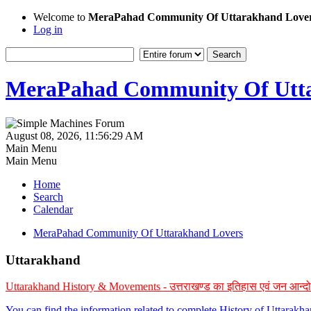
Welcome to
MeraPahad Community Of Uttarakhand Love
Log in
MeraPahad Community Of Utta
August 08, 2026, 11:56:29 AM
Main Menu
Main Menu
Home
Search
Calendar
MeraPahad Community Of Uttarakhand Lovers
Uttarakhand
Uttarakhand History & Movements - उत्तराखण्ड का इतिहास एवं जन आन्द
You can find the information related to complete History of Uttarak