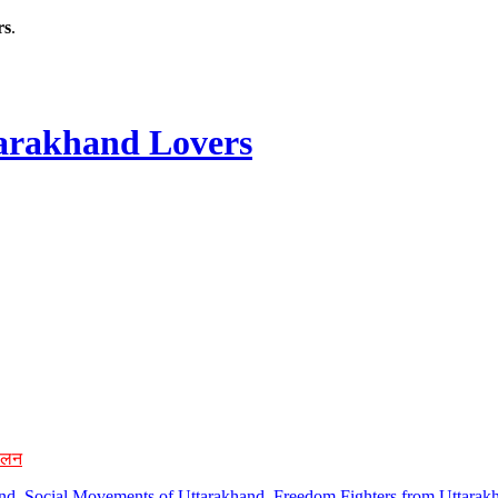
rs
.
rakhand Lovers
ोलन
hand, Social Movements of Uttarakhand, Freedom Fighters from Uttarakh