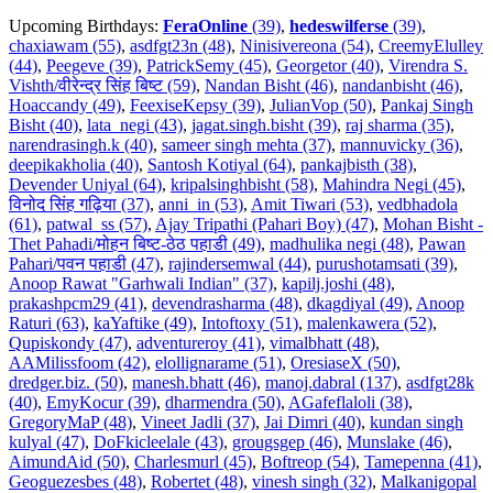
Upcoming Birthdays:
FeraOnline
(39)
,
hedeswilferse
(39)
,
chaxiawam (55)
,
asdfgt23n (48)
,
Ninisivereona (54)
,
CreemyElulley
(44)
,
Peegeve (39)
,
PatrickSemy (45)
,
Georgetor (40)
,
Virendra S.
Vishth/वीरेन्द्र सिंह बिष्ट (59)
,
Nandan Bisht (46)
,
nandanbisht (46)
,
Hoaccandy (49)
,
FeexiseKepsy (39)
,
JulianVop (50)
,
Pankaj Singh
Bisht (40)
,
lata_negi (43)
,
jagat.singh.bisht (39)
,
raj sharma (35)
,
narendrasingh.k (40)
,
sameer singh mehta (37)
,
mannuvicky (36)
,
deepikakholia (40)
,
Santosh Kotiyal (64)
,
pankajbisth (38)
,
Devender Uniyal (64)
,
kripalsinghbisht (58)
,
Mahindra Negi (45)
,
विनोद सिंह गढ़िया (37)
,
anni_in (53)
,
Amit Tiwari (53)
,
vedbhadola
(61)
,
patwal_ss (57)
,
Ajay Tripathi (Pahari Boy) (47)
,
Mohan Bisht -
Thet Pahadi/मोहन बिष्ट-ठेठ पहाडी (49)
,
madhulika negi (48)
,
Pawan
Pahari/पवन पहाडी (47)
,
rajindersemwal (44)
,
purushotamsati (39)
,
Anoop Rawat "Garhwali Indian" (37)
,
kapilj.joshi (48)
,
prakashpcm29 (41)
,
devendrasharma (48)
,
dkagdiyal (49)
,
Anoop
Raturi (63)
,
kaYaftike (49)
,
Intoftoxy (51)
,
malenkawera (52)
,
Qupiskondy (47)
,
adventureroy (41)
,
vimalbhatt (48)
,
AAMilissfoom (42)
,
elollignarame (51)
,
OresiaseX (50)
,
dredger.biz. (50)
,
manesh.bhatt (46)
,
manoj.dabral (137)
,
asdfgt28k
(40)
,
EmyKocur (39)
,
dharmendra (50)
,
AGafeflaloli (38)
,
GregoryMaP (48)
,
Vineet Jadli (37)
,
Jai Dimri (40)
,
kundan singh
kulyal (47)
,
DoFkicleelale (43)
,
grougsgep (46)
,
Munslake (46)
,
AimundAid (50)
,
Charlesmurl (45)
,
Boftreop (54)
,
Tamepenna (41)
,
Geoguezesbes (48)
,
Robertet (48)
,
vinesh singh (32)
,
Malkanigopal