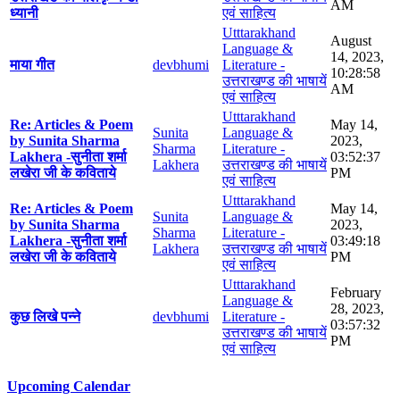
AM
ध्यानी
एवं साहित्य
Utttarakhand
August
Language &
14, 2023,
माया गीत
devbhumi
Literature -
10:28:58
उत्तराखण्ड की भाषायें
AM
एवं साहित्य
Utttarakhand
Re: Articles & Poem
May 14,
Sunita
Language &
by Sunita Sharma
2023,
Sharma
Literature -
Lakhera -सुनीता शर्मा
03:52:37
Lakhera
उत्तराखण्ड की भाषायें
लखेरा जी के कविताये
PM
एवं साहित्य
Utttarakhand
Re: Articles & Poem
May 14,
Sunita
Language &
by Sunita Sharma
2023,
Sharma
Literature -
Lakhera -सुनीता शर्मा
03:49:18
Lakhera
उत्तराखण्ड की भाषायें
लखेरा जी के कविताये
PM
एवं साहित्य
Utttarakhand
February
Language &
28, 2023,
कुछ लिखे पन्ने
devbhumi
Literature -
03:57:32
उत्तराखण्ड की भाषायें
PM
एवं साहित्य
Upcoming Calendar