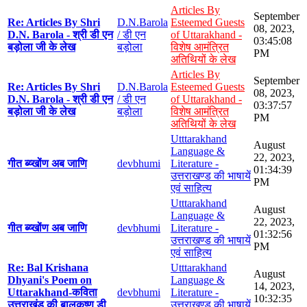
Articles By
September
Re: Articles By Shri
D.N.Barola
Esteemed Guests
08, 2023,
D.N. Barola - श्री डी एन
/ डी एन
of Uttarakhand -
03:45:08
बड़ोला जी के लेख
बड़ोला
विशेष आमंत्रित
PM
अतिथियों के लेख
Articles By
September
Re: Articles By Shri
D.N.Barola
Esteemed Guests
08, 2023,
D.N. Barola - श्री डी एन
/ डी एन
of Uttarakhand -
03:37:57
बड़ोला जी के लेख
बड़ोला
विशेष आमंत्रित
PM
अतिथियों के लेख
Utttarakhand
August
Language &
22, 2023,
गीत ब्य्खोंण अब जाणि
devbhumi
Literature -
01:34:39
उत्तराखण्ड की भाषायें
PM
एवं साहित्य
Utttarakhand
August
Language &
22, 2023,
गीत ब्य्खोंण अब जाणि
devbhumi
Literature -
01:32:56
उत्तराखण्ड की भाषायें
PM
एवं साहित्य
Re: Bal Krishana
Utttarakhand
August
Dhyani's Poem on
Language &
14, 2023,
Uttarakhand-कविता
devbhumi
Literature -
10:32:35
उत्तराखंड की बालकृष्ण डी
उत्तराखण्ड की भाषायें