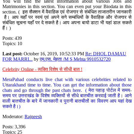
You will find the latest information about various Jobs and
Matrimonies in this section. You can even put your Biodata in this
section. ( इस सैक्शन में वैवाहिक एवं रोजगार से संबंधित ताजातरीन जानकारी
है। आप यहाँ पर स्वयं एवं अपने सगे सम्बंधियों के वैवाहिक और रोजगार से
संबंधित सूचना यहाँ पर दे सकते है। आप अपना बायो डाटा भी यहां डाल सकते
हैं। )
Posts: 439
Topics: 10
Last post:
October 16, 2019, 10:52:33 PM
Re: DHOL DAMAU
FOR MARRI...
by
एम.एस. मेहता /M S Mehta 9910532720
Celebrity Online - व्यक्ति विशेष से सीधी बात !
MeraPahad conducts live chat with various celebrities related to
Uttarakhand time to time. You can get the information about those
chats and go through the past chats here. ( मेरा पहाड़ पोर्टल में समय-
समय पर उत्तराखंड के विशेष व्यक्तियों से सीधे बातचीत करवाई जाती है। आने
वाली बातचीत के बारे में जानकारी व पुरानी बातचीतों का विवरण आप यहां देख
सकते है।)
Moderator:
Rajneesh
Posts: 3,396
Topics: 25