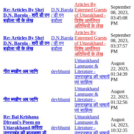
Articles By
September
Re: Articles By Shri
D.N.Barola
Esteemed Guests
08, 2023,
D.N. Barola - श्री डी एन
/ डी एन
of Uttarakhand -
03:45:08
बड़ोला जी के लेख
बड़ोला
विशेष आमंत्रित
PM
अतिथियों के लेख
Articles By
September
Re: Articles By Shri
D.N.Barola
Esteemed Guests
08, 2023,
D.N. Barola - श्री डी एन
/ डी एन
of Uttarakhand -
03:37:57
बड़ोला जी के लेख
बड़ोला
विशेष आमंत्रित
PM
अतिथियों के लेख
Utttarakhand
August
Language &
22, 2023,
गीत ब्य्खोंण अब जाणि
devbhumi
Literature -
01:34:39
उत्तराखण्ड की भाषायें
PM
एवं साहित्य
Utttarakhand
August
Language &
22, 2023,
गीत ब्य्खोंण अब जाणि
devbhumi
Literature -
01:32:56
उत्तराखण्ड की भाषायें
PM
एवं साहित्य
Re: Bal Krishana
Utttarakhand
August
Dhyani's Poem on
Language &
14, 2023,
Uttarakhand-कविता
devbhumi
Literature -
10:32:35
उत्तराखंड की बालकृष्ण डी
उत्तराखण्ड की भाषायें