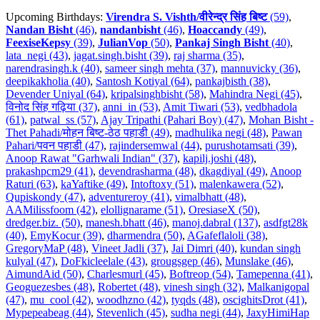
Upcoming Birthdays:
Virendra S. Vishth/वीरेन्द्र सिंह बिष्ट
(59)
,
Nandan Bisht
(46)
,
nandanbisht
(46)
,
Hoaccandy
(49)
,
FeexiseKepsy
(39)
,
JulianVop
(50)
,
Pankaj Singh Bisht
(40)
,
lata_negi (43)
,
jagat.singh.bisht (39)
,
raj sharma (35)
,
narendrasingh.k (40)
,
sameer singh mehta (37)
,
mannuvicky (36)
,
deepikakholia (40)
,
Santosh Kotiyal (64)
,
pankajbisth (38)
,
Devender Uniyal (64)
,
kripalsinghbisht (58)
,
Mahindra Negi (45)
,
विनोद सिंह गढ़िया (37)
,
anni_in (53)
,
Amit Tiwari (53)
,
vedbhadola
(61)
,
patwal_ss (57)
,
Ajay Tripathi (Pahari Boy) (47)
,
Mohan Bisht -
Thet Pahadi/मोहन बिष्ट-ठेठ पहाडी (49)
,
madhulika negi (48)
,
Pawan
Pahari/पवन पहाडी (47)
,
rajindersemwal (44)
,
purushotamsati (39)
,
Anoop Rawat "Garhwali Indian" (37)
,
kapilj.joshi (48)
,
prakashpcm29 (41)
,
devendrasharma (48)
,
dkagdiyal (49)
,
Anoop
Raturi (63)
,
kaYaftike (49)
,
Intoftoxy (51)
,
malenkawera (52)
,
Qupiskondy (47)
,
adventureroy (41)
,
vimalbhatt (48)
,
AAMilissfoom (42)
,
elollignarame (51)
,
OresiaseX (50)
,
dredger.biz. (50)
,
manesh.bhatt (46)
,
manoj.dabral (137)
,
asdfgt28k
(40)
,
EmyKocur (39)
,
dharmendra (50)
,
AGafeflaloli (38)
,
GregoryMaP (48)
,
Vineet Jadli (37)
,
Jai Dimri (40)
,
kundan singh
kulyal (47)
,
DoFkicleelale (43)
,
grougsgep (46)
,
Munslake (46)
,
AimundAid (50)
,
Charlesmurl (45)
,
Boftreop (54)
,
Tamepenna (41)
,
Geoguezesbes (48)
,
Robertet (48)
,
vinesh singh (32)
,
Malkanigopal
(47)
,
mu_cool (42)
,
woodhzno (42)
,
tyqds (48)
,
oscighitsDrot (41)
,
Mypepeabeag (44)
,
Stevenlich (45)
,
sudha negi (44)
,
JaxyHimiHap