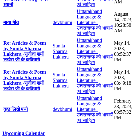
AM
ध्यानी
एवं साहित्य
Utttarakhand
August
Language &
14, 2023,
माया गीत
devbhumi
Literature -
10:28:58
उत्तराखण्ड की भाषायें
AM
एवं साहित्य
Utttarakhand
Re: Articles & Poem
May 14,
Sunita
Language &
by Sunita Sharma
2023,
Sharma
Literature -
Lakhera -सुनीता शर्मा
03:52:37
Lakhera
उत्तराखण्ड की भाषायें
लखेरा जी के कविताये
PM
एवं साहित्य
Utttarakhand
Re: Articles & Poem
May 14,
Sunita
Language &
by Sunita Sharma
2023,
Sharma
Literature -
Lakhera -सुनीता शर्मा
03:49:18
Lakhera
उत्तराखण्ड की भाषायें
लखेरा जी के कविताये
PM
एवं साहित्य
Utttarakhand
February
Language &
28, 2023,
कुछ लिखे पन्ने
devbhumi
Literature -
03:57:32
उत्तराखण्ड की भाषायें
PM
एवं साहित्य
Upcoming Calendar