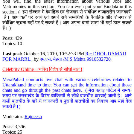
You will find the latest information about various Jobs and
Matrimonies in this section. You can even put your Biodata in this
section. ( इस सैक्शन में वैवाहिक एवं रोजगार से संबंधित ताजातरीन जानकारी
है। आप यहाँ पर स्वयं एवं अपने सगे सम्बंधियों के वैवाहिक और रोजगार से
संबंधित सूचना यहाँ पर दे सकते है। आप अपना बायो डाटा भी यहां डाल सकते
हैं। )
Posts: 439
Topics: 10
Last post:
October 16, 2019, 10:52:33 PM
Re: DHOL DAMAU
FOR MARRI...
by
एम.एस. मेहता /M S Mehta 9910532720
Celebrity Online - व्यक्ति विशेष से सीधी बात !
MeraPahad conducts live chat with various celebrities related to
Uttarakhand time to time. You can get the information about those
chats and go through the past chats here. ( मेरा पहाड़ पोर्टल में समय-
समय पर उत्तराखंड के विशेष व्यक्तियों से सीधे बातचीत करवाई जाती है। आने
वाली बातचीत के बारे में जानकारी व पुरानी बातचीतों का विवरण आप यहां देख
सकते है।)
Moderator:
Rajneesh
Posts: 3,396
Topics: 25