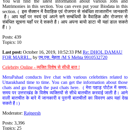
You will find the latest information about various Jobs and
Matrimonies in this section. You can even put your Biodata in this
section. ( इस सैक्शन में वैवाहिक एवं रोजगार से संबंधित ताजातरीन जानकारी
है। आप यहाँ पर स्वयं एवं अपने सगे सम्बंधियों के वैवाहिक और रोजगार से
संबंधित सूचना यहाँ पर दे सकते है। आप अपना बायो डाटा भी यहां डाल सकते
हैं। )
Posts: 439
Topics: 10
Last post:
October 16, 2019, 10:52:33 PM
Re: DHOL DAMAU
FOR MARRI...
by
एम.एस. मेहता /M S Mehta 9910532720
Celebrity Online - व्यक्ति विशेष से सीधी बात !
MeraPahad conducts live chat with various celebrities related to
Uttarakhand time to time. You can get the information about those
chats and go through the past chats here. ( मेरा पहाड़ पोर्टल में समय-
समय पर उत्तराखंड के विशेष व्यक्तियों से सीधे बातचीत करवाई जाती है। आने
वाली बातचीत के बारे में जानकारी व पुरानी बातचीतों का विवरण आप यहां देख
सकते है।)
Moderator:
Rajneesh
Posts: 3,396
Topics: 25