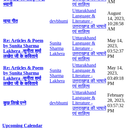
AM
ध्यानी
एवं साहित्य
Utttarakhand
August
Language &
14, 2023,
माया गीत
devbhumi
Literature -
10:28:58
उत्तराखण्ड की भाषायें
AM
एवं साहित्य
Utttarakhand
Re: Articles & Poem
May 14,
Sunita
Language &
by Sunita Sharma
2023,
Sharma
Literature -
Lakhera -सुनीता शर्मा
03:52:37
Lakhera
उत्तराखण्ड की भाषायें
लखेरा जी के कविताये
PM
एवं साहित्य
Utttarakhand
Re: Articles & Poem
May 14,
Sunita
Language &
by Sunita Sharma
2023,
Sharma
Literature -
Lakhera -सुनीता शर्मा
03:49:18
Lakhera
उत्तराखण्ड की भाषायें
लखेरा जी के कविताये
PM
एवं साहित्य
Utttarakhand
February
Language &
28, 2023,
कुछ लिखे पन्ने
devbhumi
Literature -
03:57:32
उत्तराखण्ड की भाषायें
PM
एवं साहित्य
Upcoming Calendar