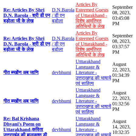
Articles By
September
Re: Articles By Shri
D.N.Barola
Esteemed Guests
08, 2023,
D.N. Barola - श्री डी एन
/ डी एन
of Uttarakhand -
03:45:08
बड़ोला जी के लेख
बड़ोला
विशेष आमंत्रित
PM
अतिथियों के लेख
Articles By
September
Re: Articles By Shri
D.N.Barola
Esteemed Guests
08, 2023,
D.N. Barola - श्री डी एन
/ डी एन
of Uttarakhand -
03:37:57
बड़ोला जी के लेख
बड़ोला
विशेष आमंत्रित
PM
अतिथियों के लेख
Utttarakhand
August
Language &
22, 2023,
गीत ब्य्खोंण अब जाणि
devbhumi
Literature -
01:34:39
उत्तराखण्ड की भाषायें
PM
एवं साहित्य
Utttarakhand
August
Language &
22, 2023,
गीत ब्य्खोंण अब जाणि
devbhumi
Literature -
01:32:56
उत्तराखण्ड की भाषायें
PM
एवं साहित्य
Re: Bal Krishana
Utttarakhand
August
Dhyani's Poem on
Language &
14, 2023,
Uttarakhand-कविता
devbhumi
Literature -
10:32:35
उत्तराखंड की बालकृष्ण डी
उत्तराखण्ड की भाषायें