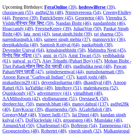
Upcoming Birthdays:
FeraOnline
(39)
,
hedeswilferse
(39)
,
chaxiawam (55)
,
asdfgt23n (48)
,
Ninisivereona (54)
,
CreemyElulley
(44)
,
Peegeve (39)
,
PatrickSemy (45)
,
Georgetor (40)
,
Virendra S.
Vishth/वीरेन्द्र सिंह बिष्ट (59)
,
Nandan Bisht (46)
,
nandanbisht (46)
,
Hoaccandy (49)
,
FeexiseKepsy (39)
,
JulianVop (50)
,
Pankaj Singh
Bisht (40)
,
lata_negi (43)
,
jagat.singh.bisht (39)
,
raj sharma (35)
,
narendrasingh.k (40)
,
sameer singh mehta (37)
,
mannuvicky (36)
,
deepikakholia (40)
,
Santosh Kotiyal (64)
,
pankajbisth (38)
,
Devender Uniyal (64)
,
kripalsinghbisht (58)
,
Mahindra Negi (45)
,
विनोद सिंह गढ़िया (37)
,
anni_in (53)
,
Amit Tiwari (53)
,
vedbhadola
(61)
,
patwal_ss (57)
,
Ajay Tripathi (Pahari Boy) (47)
,
Mohan Bisht -
Thet Pahadi/मोहन बिष्ट-ठेठ पहाडी (49)
,
madhulika negi (48)
,
Pawan
Pahari/पवन पहाडी (47)
,
rajindersemwal (44)
,
purushotamsati (39)
,
Anoop Rawat "Garhwali Indian" (37)
,
kapilj.joshi (48)
,
prakashpcm29 (41)
,
devendrasharma (48)
,
dkagdiyal (49)
,
Anoop
Raturi (63)
,
kaYaftike (49)
,
Intoftoxy (51)
,
malenkawera (52)
,
Qupiskondy (47)
,
adventureroy (41)
,
vimalbhatt (48)
,
AAMilissfoom (42)
,
elollignarame (51)
,
OresiaseX (50)
,
dredger.biz. (50)
,
manesh.bhatt (46)
,
manoj.dabral (137)
,
asdfgt28k
(40)
,
EmyKocur (39)
,
dharmendra (50)
,
AGafeflaloli (38)
,
GregoryMaP (48)
,
Vineet Jadli (37)
,
Jai Dimri (40)
,
kundan singh
kulyal (47)
,
DoFkicleelale (43)
,
grougsgep (46)
,
Munslake (46)
,
AimundAid (50)
,
Charlesmurl (45)
,
Boftreop (54)
,
Tamepenna (41)
,
Geoguezesbes (48)
,
Robertet (48)
,
vinesh singh (32)
,
Malkanigopal