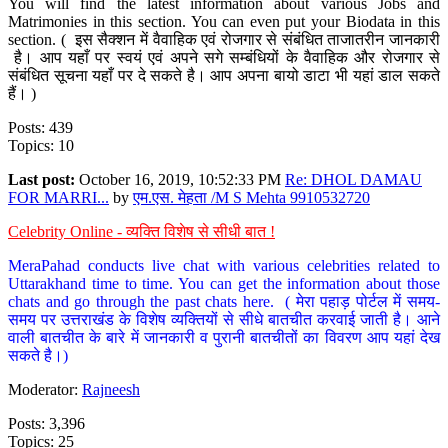
You will find the latest information about various Jobs and
Matrimonies in this section. You can even put your Biodata in this
section. ( इस सैक्शन में वैवाहिक एवं रोजगार से संबंधित ताजातरीन जानकारी
है। आप यहाँ पर स्वयं एवं अपने सगे सम्बंधियों के वैवाहिक और रोजगार से
संबंधित सूचना यहाँ पर दे सकते है। आप अपना बायो डाटा भी यहां डाल सकते
हैं। )
Posts: 439
Topics: 10
Last post:
October 16, 2019, 10:52:33 PM
Re: DHOL DAMAU
FOR MARRI...
by
एम.एस. मेहता /M S Mehta 9910532720
Celebrity Online - व्यक्ति विशेष से सीधी बात !
MeraPahad conducts live chat with various celebrities related to
Uttarakhand time to time. You can get the information about those
chats and go through the past chats here. ( मेरा पहाड़ पोर्टल में समय-
समय पर उत्तराखंड के विशेष व्यक्तियों से सीधे बातचीत करवाई जाती है। आने
वाली बातचीत के बारे में जानकारी व पुरानी बातचीतों का विवरण आप यहां देख
सकते है।)
Moderator:
Rajneesh
Posts: 3,396
Topics: 25