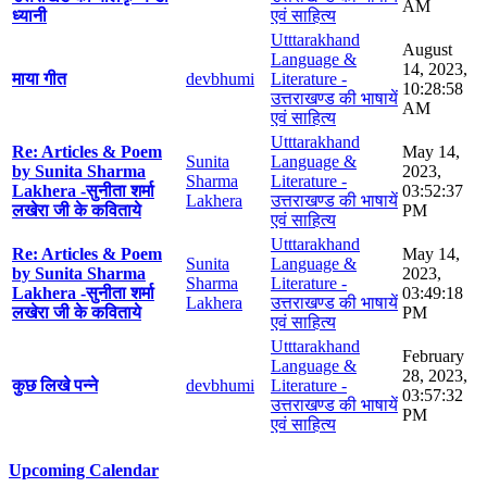
AM
ध्यानी
एवं साहित्य
Utttarakhand
August
Language &
14, 2023,
माया गीत
devbhumi
Literature -
10:28:58
उत्तराखण्ड की भाषायें
AM
एवं साहित्य
Utttarakhand
Re: Articles & Poem
May 14,
Sunita
Language &
by Sunita Sharma
2023,
Sharma
Literature -
Lakhera -सुनीता शर्मा
03:52:37
Lakhera
उत्तराखण्ड की भाषायें
लखेरा जी के कविताये
PM
एवं साहित्य
Utttarakhand
Re: Articles & Poem
May 14,
Sunita
Language &
by Sunita Sharma
2023,
Sharma
Literature -
Lakhera -सुनीता शर्मा
03:49:18
Lakhera
उत्तराखण्ड की भाषायें
लखेरा जी के कविताये
PM
एवं साहित्य
Utttarakhand
February
Language &
28, 2023,
कुछ लिखे पन्ने
devbhumi
Literature -
03:57:32
उत्तराखण्ड की भाषायें
PM
एवं साहित्य
Upcoming Calendar