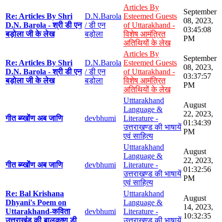
Articles By
September
Re: Articles By Shri
D.N.Barola
Esteemed Guests
08, 2023,
D.N. Barola - श्री डी एन
/ डी एन
of Uttarakhand -
03:45:08
बड़ोला जी के लेख
बड़ोला
विशेष आमंत्रित
PM
अतिथियों के लेख
Articles By
September
Re: Articles By Shri
D.N.Barola
Esteemed Guests
08, 2023,
D.N. Barola - श्री डी एन
/ डी एन
of Uttarakhand -
03:37:57
बड़ोला जी के लेख
बड़ोला
विशेष आमंत्रित
PM
अतिथियों के लेख
Utttarakhand
August
Language &
22, 2023,
गीत ब्य्खोंण अब जाणि
devbhumi
Literature -
01:34:39
उत्तराखण्ड की भाषायें
PM
एवं साहित्य
Utttarakhand
August
Language &
22, 2023,
गीत ब्य्खोंण अब जाणि
devbhumi
Literature -
01:32:56
उत्तराखण्ड की भाषायें
PM
एवं साहित्य
Re: Bal Krishana
Utttarakhand
August
Dhyani's Poem on
Language &
14, 2023,
Uttarakhand-कविता
devbhumi
Literature -
10:32:35
उत्तराखंड की बालकृष्ण डी
उत्तराखण्ड की भाषायें