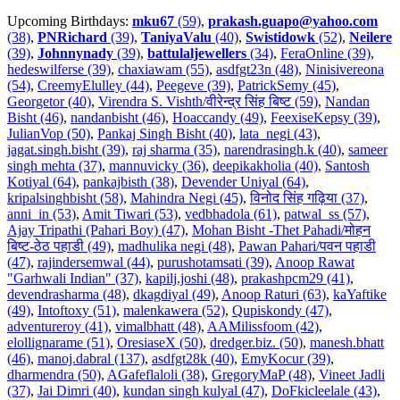
Upcoming Birthdays:
mku67
(59)
,
prakash.guapo@yahoo.com
(38)
,
PNRichard
(39)
,
TaniyaValu
(40)
,
Swistidowk
(52)
,
Neilere
(39)
,
Johnnynady
(39)
,
battulaljewellers
(34)
,
FeraOnline (39)
,
hedeswilferse (39)
,
chaxiawam (55)
,
asdfgt23n (48)
,
Ninisivereona
(54)
,
CreemyElulley (44)
,
Peegeve (39)
,
PatrickSemy (45)
,
Georgetor (40)
,
Virendra S. Vishth/वीरेन्द्र सिंह बिष्ट (59)
,
Nandan
Bisht (46)
,
nandanbisht (46)
,
Hoaccandy (49)
,
FeexiseKepsy (39)
,
JulianVop (50)
,
Pankaj Singh Bisht (40)
,
lata_negi (43)
,
jagat.singh.bisht (39)
,
raj sharma (35)
,
narendrasingh.k (40)
,
sameer
singh mehta (37)
,
mannuvicky (36)
,
deepikakholia (40)
,
Santosh
Kotiyal (64)
,
pankajbisth (38)
,
Devender Uniyal (64)
,
kripalsinghbisht (58)
,
Mahindra Negi (45)
,
विनोद सिंह गढ़िया (37)
,
anni_in (53)
,
Amit Tiwari (53)
,
vedbhadola (61)
,
patwal_ss (57)
,
Ajay Tripathi (Pahari Boy) (47)
,
Mohan Bisht -Thet Pahadi/मोहन
बिष्ट-ठेठ पहाडी (49)
,
madhulika negi (48)
,
Pawan Pahari/पवन पहाडी
(47)
,
rajindersemwal (44)
,
purushotamsati (39)
,
Anoop Rawat
"Garhwali Indian" (37)
,
kapilj.joshi (48)
,
prakashpcm29 (41)
,
devendrasharma (48)
,
dkagdiyal (49)
,
Anoop Raturi (63)
,
kaYaftike
(49)
,
Intoftoxy (51)
,
malenkawera (52)
,
Qupiskondy (47)
,
adventureroy (41)
,
vimalbhatt (48)
,
AAMilissfoom (42)
,
elollignarame (51)
,
OresiaseX (50)
,
dredger.biz. (50)
,
manesh.bhatt
(46)
,
manoj.dabral (137)
,
asdfgt28k (40)
,
EmyKocur (39)
,
dharmendra (50)
,
AGafeflaloli (38)
,
GregoryMaP (48)
,
Vineet Jadli
(37)
,
Jai Dimri (40)
,
kundan singh kulyal (47)
,
DoFkicleelale (43)
,