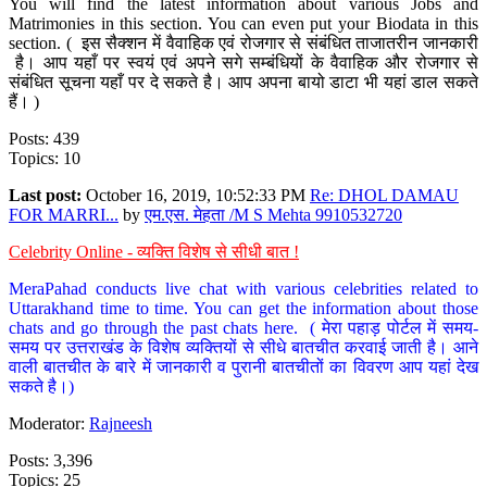
You will find the latest information about various Jobs and
Matrimonies in this section. You can even put your Biodata in this
section. ( इस सैक्शन में वैवाहिक एवं रोजगार से संबंधित ताजातरीन जानकारी
है। आप यहाँ पर स्वयं एवं अपने सगे सम्बंधियों के वैवाहिक और रोजगार से
संबंधित सूचना यहाँ पर दे सकते है। आप अपना बायो डाटा भी यहां डाल सकते
हैं। )
Posts: 439
Topics: 10
Last post:
October 16, 2019, 10:52:33 PM
Re: DHOL DAMAU
FOR MARRI...
by
एम.एस. मेहता /M S Mehta 9910532720
Celebrity Online - व्यक्ति विशेष से सीधी बात !
MeraPahad conducts live chat with various celebrities related to
Uttarakhand time to time. You can get the information about those
chats and go through the past chats here. ( मेरा पहाड़ पोर्टल में समय-
समय पर उत्तराखंड के विशेष व्यक्तियों से सीधे बातचीत करवाई जाती है। आने
वाली बातचीत के बारे में जानकारी व पुरानी बातचीतों का विवरण आप यहां देख
सकते है।)
Moderator:
Rajneesh
Posts: 3,396
Topics: 25