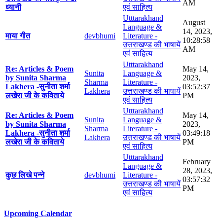
AM
ध्यानी
एवं साहित्य
Utttarakhand
August
Language &
14, 2023,
माया गीत
devbhumi
Literature -
10:28:58
उत्तराखण्ड की भाषायें
AM
एवं साहित्य
Utttarakhand
Re: Articles & Poem
May 14,
Sunita
Language &
by Sunita Sharma
2023,
Sharma
Literature -
Lakhera -सुनीता शर्मा
03:52:37
Lakhera
उत्तराखण्ड की भाषायें
लखेरा जी के कविताये
PM
एवं साहित्य
Utttarakhand
Re: Articles & Poem
May 14,
Sunita
Language &
by Sunita Sharma
2023,
Sharma
Literature -
Lakhera -सुनीता शर्मा
03:49:18
Lakhera
उत्तराखण्ड की भाषायें
लखेरा जी के कविताये
PM
एवं साहित्य
Utttarakhand
February
Language &
28, 2023,
कुछ लिखे पन्ने
devbhumi
Literature -
03:57:32
उत्तराखण्ड की भाषायें
PM
एवं साहित्य
Upcoming Calendar