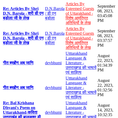
Articles By
September
Re: Articles By Shri
D.N.Barola
Esteemed Guests
08, 2023,
D.N. Barola - श्री डी एन
/ डी एन
of Uttarakhand -
03:45:08
बड़ोला जी के लेख
बड़ोला
विशेष आमंत्रित
PM
अतिथियों के लेख
Articles By
September
Re: Articles By Shri
D.N.Barola
Esteemed Guests
08, 2023,
D.N. Barola - श्री डी एन
/ डी एन
of Uttarakhand -
03:37:57
बड़ोला जी के लेख
बड़ोला
विशेष आमंत्रित
PM
अतिथियों के लेख
Utttarakhand
August
Language &
22, 2023,
गीत ब्य्खोंण अब जाणि
devbhumi
Literature -
01:34:39
उत्तराखण्ड की भाषायें
PM
एवं साहित्य
Utttarakhand
August
Language &
22, 2023,
गीत ब्य्खोंण अब जाणि
devbhumi
Literature -
01:32:56
उत्तराखण्ड की भाषायें
PM
एवं साहित्य
Re: Bal Krishana
Utttarakhand
August
Dhyani's Poem on
Language &
14, 2023,
Uttarakhand-कविता
devbhumi
Literature -
10:32:35
उत्तराखंड की बालकृष्ण डी
उत्तराखण्ड की भाषायें