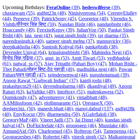
Upcoming Birthdays:
FeraOnline
(39)
,
hedeswilferse
(39)
,
chaxiawam (55)
,
asdfgt23n (48)
,
Ninisivereona (54)
,
CreemyElulley
(44)
,
Peegeve (39)
,
PatrickSemy (45)
,
Georgetor (40)
,
Virendra S.
Vishth/वीरेन्द्र सिंह बिष्ट (59)
,
Nandan Bisht (46)
,
nandanbisht (46)
,
Hoaccandy (49)
,
FeexiseKepsy (39)
,
JulianVop (50)
,
Pankaj Singh
Bisht (40)
,
lata_negi (43)
,
jagat.singh.bisht (39)
,
raj sharma (35)
,
narendrasingh.k (40)
,
sameer singh mehta (37)
,
mannuvicky (36)
,
deepikakholia (40)
,
Santosh Kotiyal (64)
,
pankajbisth (38)
,
Devender Uniyal (64)
,
kripalsinghbisht (58)
,
Mahindra Negi (45)
,
विनोद सिंह गढ़िया (37)
,
anni_in (53)
,
Amit Tiwari (53)
,
vedbhadola
(61)
,
patwal_ss (57)
,
Ajay Tripathi (Pahari Boy) (47)
,
Mohan Bisht -
Thet Pahadi/मोहन बिष्ट-ठेठ पहाडी (49)
,
madhulika negi (48)
,
Pawan
Pahari/पवन पहाडी (47)
,
rajindersemwal (44)
,
purushotamsati (39)
,
Anoop Rawat "Garhwali Indian" (37)
,
kapilj.joshi (48)
,
prakashpcm29 (41)
,
devendrasharma (48)
,
dkagdiyal (49)
,
Anoop
Raturi (63)
,
kaYaftike (49)
,
Intoftoxy (51)
,
malenkawera (52)
,
Qupiskondy (47)
,
adventureroy (41)
,
vimalbhatt (48)
,
AAMilissfoom (42)
,
elollignarame (51)
,
OresiaseX (50)
,
dredger.biz. (50)
,
manesh.bhatt (46)
,
manoj.dabral (137)
,
asdfgt28k
(40)
,
EmyKocur (39)
,
dharmendra (50)
,
AGafeflaloli (38)
,
GregoryMaP (48)
,
Vineet Jadli (37)
,
Jai Dimri (40)
,
kundan singh
kulyal (47)
,
DoFkicleelale (43)
,
grougsgep (46)
,
Munslake (46)
,
AimundAid (50)
,
Charlesmurl (45)
,
Boftreop (54)
,
Tamepenna (41)
,
Geoguezesbes (48)
,
Robertet (48)
,
vinesh singh (32)
,
Malkanigopal