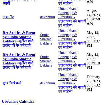
AM
ध्यानी
एवं साहित्य
Utttarakhand
August
Language &
14, 2023,
माया गीत
devbhumi
Literature -
10:28:58
उत्तराखण्ड की भाषायें
AM
एवं साहित्य
Utttarakhand
Re: Articles & Poem
May 14,
Sunita
Language &
by Sunita Sharma
2023,
Sharma
Literature -
Lakhera -सुनीता शर्मा
03:52:37
Lakhera
उत्तराखण्ड की भाषायें
लखेरा जी के कविताये
PM
एवं साहित्य
Utttarakhand
Re: Articles & Poem
May 14,
Sunita
Language &
by Sunita Sharma
2023,
Sharma
Literature -
Lakhera -सुनीता शर्मा
03:49:18
Lakhera
उत्तराखण्ड की भाषायें
लखेरा जी के कविताये
PM
एवं साहित्य
Utttarakhand
February
Language &
28, 2023,
कुछ लिखे पन्ने
devbhumi
Literature -
03:57:32
उत्तराखण्ड की भाषायें
PM
एवं साहित्य
Upcoming Calendar