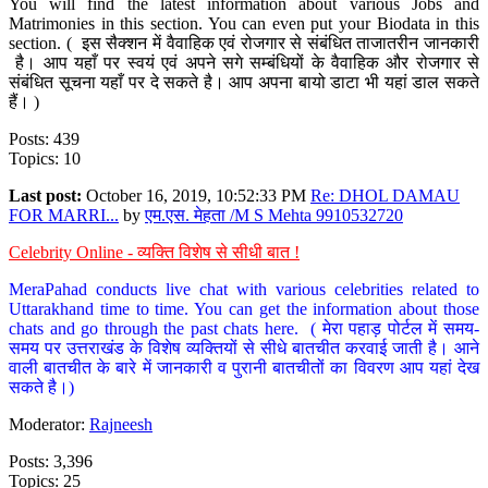
You will find the latest information about various Jobs and
Matrimonies in this section. You can even put your Biodata in this
section. ( इस सैक्शन में वैवाहिक एवं रोजगार से संबंधित ताजातरीन जानकारी
है। आप यहाँ पर स्वयं एवं अपने सगे सम्बंधियों के वैवाहिक और रोजगार से
संबंधित सूचना यहाँ पर दे सकते है। आप अपना बायो डाटा भी यहां डाल सकते
हैं। )
Posts: 439
Topics: 10
Last post:
October 16, 2019, 10:52:33 PM
Re: DHOL DAMAU
FOR MARRI...
by
एम.एस. मेहता /M S Mehta 9910532720
Celebrity Online - व्यक्ति विशेष से सीधी बात !
MeraPahad conducts live chat with various celebrities related to
Uttarakhand time to time. You can get the information about those
chats and go through the past chats here. ( मेरा पहाड़ पोर्टल में समय-
समय पर उत्तराखंड के विशेष व्यक्तियों से सीधे बातचीत करवाई जाती है। आने
वाली बातचीत के बारे में जानकारी व पुरानी बातचीतों का विवरण आप यहां देख
सकते है।)
Moderator:
Rajneesh
Posts: 3,396
Topics: 25