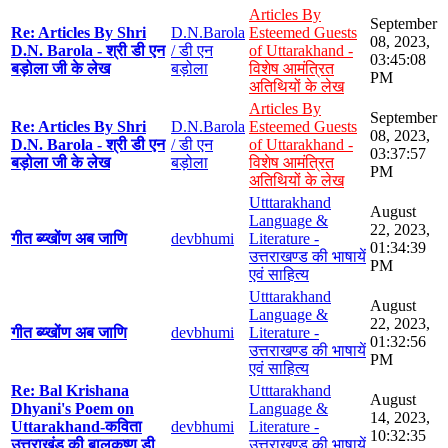
Articles By
September
Re: Articles By Shri
D.N.Barola
Esteemed Guests
08, 2023,
D.N. Barola - श्री डी एन
/ डी एन
of Uttarakhand -
03:45:08
बड़ोला जी के लेख
बड़ोला
विशेष आमंत्रित
PM
अतिथियों के लेख
Articles By
September
Re: Articles By Shri
D.N.Barola
Esteemed Guests
08, 2023,
D.N. Barola - श्री डी एन
/ डी एन
of Uttarakhand -
03:37:57
बड़ोला जी के लेख
बड़ोला
विशेष आमंत्रित
PM
अतिथियों के लेख
Utttarakhand
August
Language &
22, 2023,
गीत ब्य्खोंण अब जाणि
devbhumi
Literature -
01:34:39
उत्तराखण्ड की भाषायें
PM
एवं साहित्य
Utttarakhand
August
Language &
22, 2023,
गीत ब्य्खोंण अब जाणि
devbhumi
Literature -
01:32:56
उत्तराखण्ड की भाषायें
PM
एवं साहित्य
Re: Bal Krishana
Utttarakhand
August
Dhyani's Poem on
Language &
14, 2023,
Uttarakhand-कविता
devbhumi
Literature -
10:32:35
उत्तराखंड की बालकृष्ण डी
उत्तराखण्ड की भाषायें