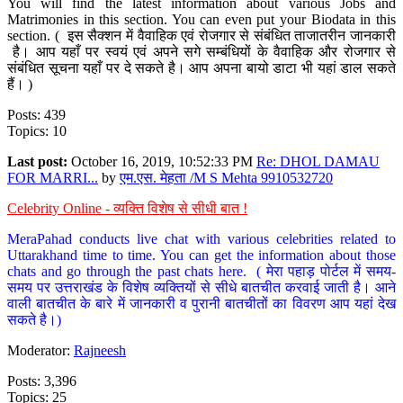
You will find the latest information about various Jobs and
Matrimonies in this section. You can even put your Biodata in this
section. ( इस सैक्शन में वैवाहिक एवं रोजगार से संबंधित ताजातरीन जानकारी
है। आप यहाँ पर स्वयं एवं अपने सगे सम्बंधियों के वैवाहिक और रोजगार से
संबंधित सूचना यहाँ पर दे सकते है। आप अपना बायो डाटा भी यहां डाल सकते
हैं। )
Posts: 439
Topics: 10
Last post:
October 16, 2019, 10:52:33 PM
Re: DHOL DAMAU
FOR MARRI...
by
एम.एस. मेहता /M S Mehta 9910532720
Celebrity Online - व्यक्ति विशेष से सीधी बात !
MeraPahad conducts live chat with various celebrities related to
Uttarakhand time to time. You can get the information about those
chats and go through the past chats here. ( मेरा पहाड़ पोर्टल में समय-
समय पर उत्तराखंड के विशेष व्यक्तियों से सीधे बातचीत करवाई जाती है। आने
वाली बातचीत के बारे में जानकारी व पुरानी बातचीतों का विवरण आप यहां देख
सकते है।)
Moderator:
Rajneesh
Posts: 3,396
Topics: 25