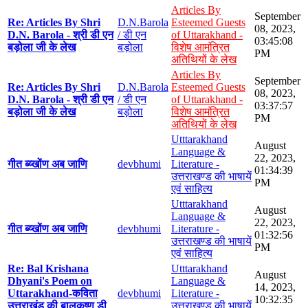
Articles By
September
Re: Articles By Shri
D.N.Barola
Esteemed Guests
08, 2023,
D.N. Barola - श्री डी एन
/ डी एन
of Uttarakhand -
03:45:08
बड़ोला जी के लेख
बड़ोला
विशेष आमंत्रित
PM
अतिथियों के लेख
Articles By
September
Re: Articles By Shri
D.N.Barola
Esteemed Guests
08, 2023,
D.N. Barola - श्री डी एन
/ डी एन
of Uttarakhand -
03:37:57
बड़ोला जी के लेख
बड़ोला
विशेष आमंत्रित
PM
अतिथियों के लेख
Utttarakhand
August
Language &
22, 2023,
गीत ब्य्खोंण अब जाणि
devbhumi
Literature -
01:34:39
उत्तराखण्ड की भाषायें
PM
एवं साहित्य
Utttarakhand
August
Language &
22, 2023,
गीत ब्य्खोंण अब जाणि
devbhumi
Literature -
01:32:56
उत्तराखण्ड की भाषायें
PM
एवं साहित्य
Re: Bal Krishana
Utttarakhand
August
Dhyani's Poem on
Language &
14, 2023,
Uttarakhand-कविता
devbhumi
Literature -
10:32:35
उत्तराखंड की बालकृष्ण डी
उत्तराखण्ड की भाषायें