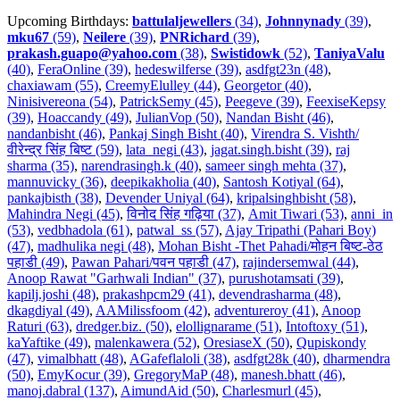
Upcoming Birthdays:
battulaljewellers
(34)
,
Johnnynady
(39)
,
mku67
(59)
,
Neilere
(39)
,
PNRichard
(39)
,
prakash.guapo@yahoo.com
(38)
,
Swistidowk
(52)
,
TaniyaValu
(40)
,
FeraOnline (39)
,
hedeswilferse (39)
,
asdfgt23n (48)
,
chaxiawam (55)
,
CreemyElulley (44)
,
Georgetor (40)
,
Ninisivereona (54)
,
PatrickSemy (45)
,
Peegeve (39)
,
FeexiseKepsy
(39)
,
Hoaccandy (49)
,
JulianVop (50)
,
Nandan Bisht (46)
,
nandanbisht (46)
,
Pankaj Singh Bisht (40)
,
Virendra S. Vishth/
वीरेन्द्र सिंह बिष्ट (59)
,
lata_negi (43)
,
jagat.singh.bisht (39)
,
raj
sharma (35)
,
narendrasingh.k (40)
,
sameer singh mehta (37)
,
mannuvicky (36)
,
deepikakholia (40)
,
Santosh Kotiyal (64)
,
pankajbisth (38)
,
Devender Uniyal (64)
,
kripalsinghbisht (58)
,
Mahindra Negi (45)
,
विनोद सिंह गढ़िया (37)
,
Amit Tiwari (53)
,
anni_in
(53)
,
vedbhadola (61)
,
patwal_ss (57)
,
Ajay Tripathi (Pahari Boy)
(47)
,
madhulika negi (48)
,
Mohan Bisht -Thet Pahadi/मोहन बिष्ट-ठेठ
पहाडी (49)
,
Pawan Pahari/पवन पहाडी (47)
,
rajindersemwal (44)
,
Anoop Rawat "Garhwali Indian" (37)
,
purushotamsati (39)
,
kapilj.joshi (48)
,
prakashpcm29 (41)
,
devendrasharma (48)
,
dkagdiyal (49)
,
AAMilissfoom (42)
,
adventureroy (41)
,
Anoop
Raturi (63)
,
dredger.biz. (50)
,
elollignarame (51)
,
Intoftoxy (51)
,
kaYaftike (49)
,
malenkawera (52)
,
OresiaseX (50)
,
Qupiskondy
(47)
,
vimalbhatt (48)
,
AGafeflaloli (38)
,
asdfgt28k (40)
,
dharmendra
(50)
,
EmyKocur (39)
,
GregoryMaP (48)
,
manesh.bhatt (46)
,
manoj.dabral (137)
,
AimundAid (50)
,
Charlesmurl (45)
,