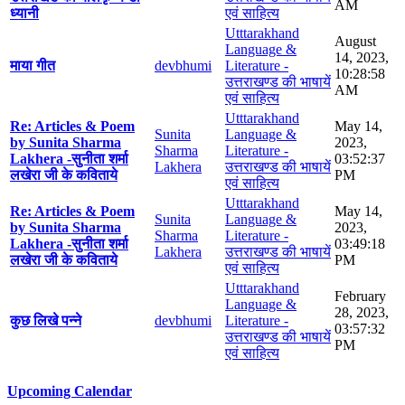
AM
ध्यानी
एवं साहित्य
Utttarakhand
August
Language &
14, 2023,
माया गीत
devbhumi
Literature -
10:28:58
उत्तराखण्ड की भाषायें
AM
एवं साहित्य
Utttarakhand
Re: Articles & Poem
May 14,
Sunita
Language &
by Sunita Sharma
2023,
Sharma
Literature -
Lakhera -सुनीता शर्मा
03:52:37
Lakhera
उत्तराखण्ड की भाषायें
लखेरा जी के कविताये
PM
एवं साहित्य
Utttarakhand
Re: Articles & Poem
May 14,
Sunita
Language &
by Sunita Sharma
2023,
Sharma
Literature -
Lakhera -सुनीता शर्मा
03:49:18
Lakhera
उत्तराखण्ड की भाषायें
लखेरा जी के कविताये
PM
एवं साहित्य
Utttarakhand
February
Language &
28, 2023,
कुछ लिखे पन्ने
devbhumi
Literature -
03:57:32
उत्तराखण्ड की भाषायें
PM
एवं साहित्य
Upcoming Calendar