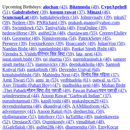
Upcoming Birthdays:
alochan
(43)
,
Bitatmoda
(49)
,
CypeApehell
(51)
,
Gahdrabeber
(39)
,
kusum rawat
(37)
,
Minaxi
(46)
,
ScuncnapLat
(49)
,
battulaljewellers (34)
,
Johnnynady (39)
,
mku67
(59)
,
Neilere (39)
,
PNRichard (39)
,
prakash.guapo@yahoo.com
(38)
,
Swistidowk (52)
,
TaniyaValu (40)
,
FeraOnline (39)
,
hedeswilferse (39)
,
asdfgt23n (48)
,
chaxiawam (55)
,
CreemyElulley
(44)
,
Georgetor (40)
,
Ninisivereona (54)
,
PatrickSemy (45)
,
Peegeve (39)
,
FeexiseKepsy (39)
,
Hoaccandy (49)
,
JulianVop (50)
,
Nandan Bisht (46)
,
nandanbisht (46)
,
Pankaj Singh Bisht (40)
,
Virendra S. Vishth/वीरेन्द्र सिंह बिष्ट (59)
,
lata_negi (43)
,
jagat.singh.bisht (39)
,
raj sharma (35)
,
narendrasingh.k (40)
,
sameer
singh mehta (37)
,
mannuvicky (36)
,
deepikakholia (40)
,
Santosh
Kotiyal (64)
,
pankajbisth (38)
,
Devender Uniyal (64)
,
kripalsinghbisht (58)
,
Mahindra Negi (45)
,
विनोद सिंह गढ़िया (37)
,
Amit Tiwari (53)
,
anni_in (53)
,
vedbhadola (61)
,
patwal_ss (57)
,
Ajay Tripathi (Pahari Boy) (47)
,
madhulika negi (48)
,
Mohan Bisht
-Thet Pahadi/मोहन बिष्ट-ठेठ पहाडी (49)
,
Pawan Pahari/पवन पहाडी (47)
,
rajindersemwal (44)
,
Anoop Rawat "Garhwali Indian" (37)
,
purushotamsati (39)
,
kapilj.joshi (48)
,
prakashpcm29 (41)
,
devendrasharma (48)
,
dkagdiyal (49)
,
AAMilissfoom (42)
,
adventureroy (41)
,
Anoop Raturi (63)
,
dredger.biz. (50)
,
elollignarame (51)
,
Intoftoxy (51)
,
kaYaftike (49)
,
malenkawera
(52)
,
OresiaseX (50)
,
Qupiskondy (47)
,
vimalbhatt (48)
,
AGafeflaloli (38)
,
asdfgt28k (40)
,
dharmendra (50)
,
EmyKocur