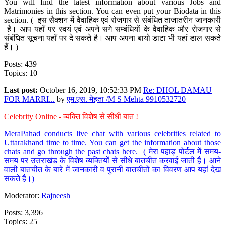
You will find the latest information about various Jobs and
Matrimonies in this section. You can even put your Biodata in this
section. ( इस सैक्शन में वैवाहिक एवं रोजगार से संबंधित ताजातरीन जानकारी
है। आप यहाँ पर स्वयं एवं अपने सगे सम्बंधियों के वैवाहिक और रोजगार से
संबंधित सूचना यहाँ पर दे सकते है। आप अपना बायो डाटा भी यहां डाल सकते
हैं। )
Posts: 439
Topics: 10
Last post:
October 16, 2019, 10:52:33 PM
Re: DHOL DAMAU
FOR MARRI...
by
एम.एस. मेहता /M S Mehta 9910532720
Celebrity Online - व्यक्ति विशेष से सीधी बात !
MeraPahad conducts live chat with various celebrities related to
Uttarakhand time to time. You can get the information about those
chats and go through the past chats here. ( मेरा पहाड़ पोर्टल में समय-
समय पर उत्तराखंड के विशेष व्यक्तियों से सीधे बातचीत करवाई जाती है। आने
वाली बातचीत के बारे में जानकारी व पुरानी बातचीतों का विवरण आप यहां देख
सकते है।)
Moderator:
Rajneesh
Posts: 3,396
Topics: 25