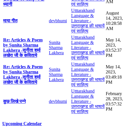
AM
ध्यानी
एवं साहित्य
Utttarakhand
August
Language &
14, 2023,
माया गीत
devbhumi
Literature -
10:28:58
उत्तराखण्ड की भाषायें
AM
एवं साहित्य
Utttarakhand
Re: Articles & Poem
May 14,
Sunita
Language &
by Sunita Sharma
2023,
Sharma
Literature -
Lakhera -सुनीता शर्मा
03:52:37
Lakhera
उत्तराखण्ड की भाषायें
लखेरा जी के कविताये
PM
एवं साहित्य
Utttarakhand
Re: Articles & Poem
May 14,
Sunita
Language &
by Sunita Sharma
2023,
Sharma
Literature -
Lakhera -सुनीता शर्मा
03:49:18
Lakhera
उत्तराखण्ड की भाषायें
लखेरा जी के कविताये
PM
एवं साहित्य
Utttarakhand
February
Language &
28, 2023,
कुछ लिखे पन्ने
devbhumi
Literature -
03:57:32
उत्तराखण्ड की भाषायें
PM
एवं साहित्य
Upcoming Calendar