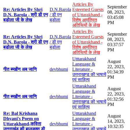
Articles By
September
Re: Articles By Shri
D.N.Barola
Esteemed Guests
08, 2023,
D.N. Barola - श्री डी एन
/ डी एन
of Uttarakhand -
03:45:08
बड़ोला जी के लेख
बड़ोला
विशेष आमंत्रित
PM
अतिथियों के लेख
Articles By
September
Re: Articles By Shri
D.N.Barola
Esteemed Guests
08, 2023,
D.N. Barola - श्री डी एन
/ डी एन
of Uttarakhand -
03:37:57
बड़ोला जी के लेख
बड़ोला
विशेष आमंत्रित
PM
अतिथियों के लेख
Utttarakhand
August
Language &
22, 2023,
गीत ब्य्खोंण अब जाणि
devbhumi
Literature -
01:34:39
उत्तराखण्ड की भाषायें
PM
एवं साहित्य
Utttarakhand
August
Language &
22, 2023,
गीत ब्य्खोंण अब जाणि
devbhumi
Literature -
01:32:56
उत्तराखण्ड की भाषायें
PM
एवं साहित्य
Re: Bal Krishana
Utttarakhand
August
Dhyani's Poem on
Language &
14, 2023,
Uttarakhand-कविता
devbhumi
Literature -
10:32:35
उत्तराखंड की बालकृष्ण डी
उत्तराखण्ड की भाषायें