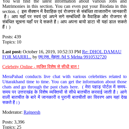
You will find the latest information about various Jobs and
Matrimonies in this section. You can even put your Biodata in this
section. ( इस सैक्शन में वैवाहिक एवं रोजगार से संबंधित ताजातरीन जानकारी
है। आप यहाँ पर स्वयं एवं अपने सगे सम्बंधियों के वैवाहिक और रोजगार से
संबंधित सूचना यहाँ पर दे सकते है। आप अपना बायो डाटा भी यहां डाल सकते
हैं। )
Posts: 439
Topics: 10
Last post:
October 16, 2019, 10:52:33 PM
Re: DHOL DAMAU
FOR MARRI...
by
एम.एस. मेहता /M S Mehta 9910532720
Celebrity Online - व्यक्ति विशेष से सीधी बात !
MeraPahad conducts live chat with various celebrities related to
Uttarakhand time to time. You can get the information about those
chats and go through the past chats here. ( मेरा पहाड़ पोर्टल में समय-
समय पर उत्तराखंड के विशेष व्यक्तियों से सीधे बातचीत करवाई जाती है। आने
वाली बातचीत के बारे में जानकारी व पुरानी बातचीतों का विवरण आप यहां देख
सकते है।)
Moderator:
Rajneesh
Posts: 3,396
Topics: 25