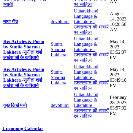
AM
ध्यानी
एवं साहित्य
Utttarakhand
August
Language &
14, 2023,
माया गीत
devbhumi
Literature -
10:28:58
उत्तराखण्ड की भाषायें
AM
एवं साहित्य
Utttarakhand
Re: Articles & Poem
May 14,
Sunita
Language &
by Sunita Sharma
2023,
Sharma
Literature -
Lakhera -सुनीता शर्मा
03:52:37
Lakhera
उत्तराखण्ड की भाषायें
लखेरा जी के कविताये
PM
एवं साहित्य
Utttarakhand
Re: Articles & Poem
May 14,
Sunita
Language &
by Sunita Sharma
2023,
Sharma
Literature -
Lakhera -सुनीता शर्मा
03:49:18
Lakhera
उत्तराखण्ड की भाषायें
लखेरा जी के कविताये
PM
एवं साहित्य
Utttarakhand
February
Language &
28, 2023,
कुछ लिखे पन्ने
devbhumi
Literature -
03:57:32
उत्तराखण्ड की भाषायें
PM
एवं साहित्य
Upcoming Calendar