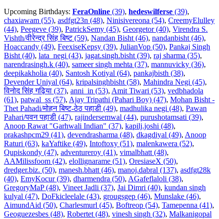
Upcoming Birthdays:
FeraOnline
(39)
,
hedeswilferse
(39)
,
chaxiawam (55)
,
asdfgt23n (48)
,
Ninisivereona (54)
,
CreemyElulley
(44)
,
Peegeve (39)
,
PatrickSemy (45)
,
Georgetor (40)
,
Virendra S.
Vishth/वीरेन्द्र सिंह बिष्ट (59)
,
Nandan Bisht (46)
,
nandanbisht (46)
,
Hoaccandy (49)
,
FeexiseKepsy (39)
,
JulianVop (50)
,
Pankaj Singh
Bisht (40)
,
lata_negi (43)
,
jagat.singh.bisht (39)
,
raj sharma (35)
,
narendrasingh.k (40)
,
sameer singh mehta (37)
,
mannuvicky (36)
,
deepikakholia (40)
,
Santosh Kotiyal (64)
,
pankajbisth (38)
,
Devender Uniyal (64)
,
kripalsinghbisht (58)
,
Mahindra Negi (45)
,
विनोद सिंह गढ़िया (37)
,
anni_in (53)
,
Amit Tiwari (53)
,
vedbhadola
(61)
,
patwal_ss (57)
,
Ajay Tripathi (Pahari Boy) (47)
,
Mohan Bisht -
Thet Pahadi/मोहन बिष्ट-ठेठ पहाडी (49)
,
madhulika negi (48)
,
Pawan
Pahari/पवन पहाडी (47)
,
rajindersemwal (44)
,
purushotamsati (39)
,
Anoop Rawat "Garhwali Indian" (37)
,
kapilj.joshi (48)
,
prakashpcm29 (41)
,
devendrasharma (48)
,
dkagdiyal (49)
,
Anoop
Raturi (63)
,
kaYaftike (49)
,
Intoftoxy (51)
,
malenkawera (52)
,
Qupiskondy (47)
,
adventureroy (41)
,
vimalbhatt (48)
,
AAMilissfoom (42)
,
elollignarame (51)
,
OresiaseX (50)
,
dredger.biz. (50)
,
manesh.bhatt (46)
,
manoj.dabral (137)
,
asdfgt28k
(40)
,
EmyKocur (39)
,
dharmendra (50)
,
AGafeflaloli (38)
,
GregoryMaP (48)
,
Vineet Jadli (37)
,
Jai Dimri (40)
,
kundan singh
kulyal (47)
,
DoFkicleelale (43)
,
grougsgep (46)
,
Munslake (46)
,
AimundAid (50)
,
Charlesmurl (45)
,
Boftreop (54)
,
Tamepenna (41)
,
Geoguezesbes (48)
,
Robertet (48)
,
vinesh singh (32)
,
Malkanigopal