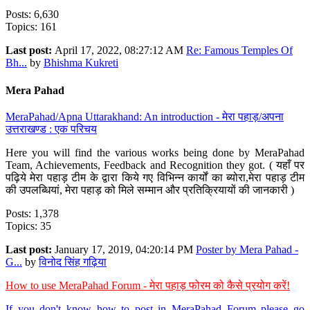
Posts: 6,630
Topics: 161
Last post:
April 17, 2022, 08:27:12 AM
Re: Famous Temples Of
Bh...
by
Bhishma Kukreti
Mera Pahad
MeraPahad/Apna Uttarakhand: An introduction - मेरा पहाड़/अपना
उत्तराखण्ड : एक परिचय
Here you will find the various works being done by MeraPahad
Team, Achievements, Feedback and Recognition they got. ( यहाँ पर
पढ़िये मेरा पहाड़ टीम के द्वारा किये गए विभिन्न कार्यों का ब्योरा,मेरा पहाड़ टीम
की उपलब्धियां, मेरा पहाड़ को मिले सम्मान और प्रतिक्रियायों की जानकारी )
Posts: 1,378
Topics: 35
Last post:
January 17, 2019, 04:20:14 PM
Poster by Mera Pahad -
G...
by
विनोद सिंह गढ़िया
How to use MeraPahad Forum - मेरा पहाड़ फोरम को कैसे प्रयोग करें!
If you don't know how to post in MeraPahad Forum please go