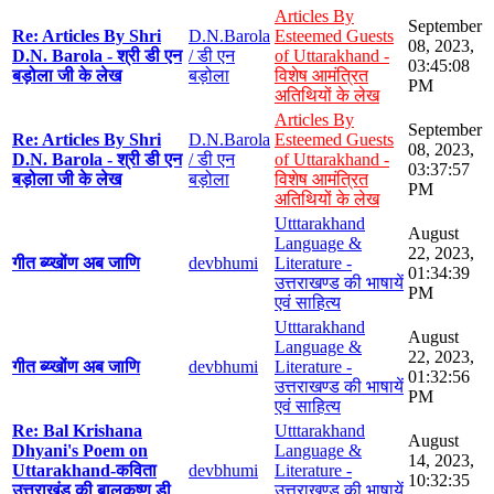
Articles By
September
Re: Articles By Shri
D.N.Barola
Esteemed Guests
08, 2023,
D.N. Barola - श्री डी एन
/ डी एन
of Uttarakhand -
03:45:08
बड़ोला जी के लेख
बड़ोला
विशेष आमंत्रित
PM
अतिथियों के लेख
Articles By
September
Re: Articles By Shri
D.N.Barola
Esteemed Guests
08, 2023,
D.N. Barola - श्री डी एन
/ डी एन
of Uttarakhand -
03:37:57
बड़ोला जी के लेख
बड़ोला
विशेष आमंत्रित
PM
अतिथियों के लेख
Utttarakhand
August
Language &
22, 2023,
गीत ब्य्खोंण अब जाणि
devbhumi
Literature -
01:34:39
उत्तराखण्ड की भाषायें
PM
एवं साहित्य
Utttarakhand
August
Language &
22, 2023,
गीत ब्य्खोंण अब जाणि
devbhumi
Literature -
01:32:56
उत्तराखण्ड की भाषायें
PM
एवं साहित्य
Re: Bal Krishana
Utttarakhand
August
Dhyani's Poem on
Language &
14, 2023,
Uttarakhand-कविता
devbhumi
Literature -
10:32:35
उत्तराखंड की बालकृष्ण डी
उत्तराखण्ड की भाषायें