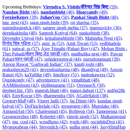
Upcoming Birthdays:
Virendra S. Vishth/वीरेन्द्र सिंह बिष्ट
(59)
,
Nandan Bisht
(46)
,
nandanbisht
(46)
,
Hoaccandy
(49)
,
FeexiseKepsy
(39)
,
JulianVop
(50)
,
Pankaj Singh Bisht
(40)
,
lata_negi (43)
,
jagat.singh.bisht (39)
,
raj sharma (35)
,
narendrasingh.k (40)
,
sameer singh mehta (37)
,
mannuvicky (36)
,
deepikakholia (40)
,
Santosh Kotiyal (64)
,
pankajbisth (38)
,
Devender Uniyal (64)
,
kripalsinghbisht (58)
,
Mahindra Negi (45)
,
विनोद सिंह गढ़िया (37)
,
anni_in (53)
,
Amit Tiwari (53)
,
vedbhadola
(61)
,
patwal_ss (57)
,
Ajay Tripathi (Pahari Boy) (47)
,
Mohan Bisht -
Thet Pahadi/मोहन बिष्ट-ठेठ पहाडी (49)
,
madhulika negi (48)
,
Pawan
Pahari/पवन पहाडी (47)
,
rajindersemwal (44)
,
purushotamsati (39)
,
Anoop Rawat "Garhwali Indian" (37)
,
kapilj.joshi (48)
,
prakashpcm29 (41)
,
devendrasharma (48)
,
dkagdiyal (49)
,
Anoop
Raturi (63)
,
kaYaftike (49)
,
Intoftoxy (51)
,
malenkawera (52)
,
Qupiskondy (47)
,
adventureroy (41)
,
vimalbhatt (48)
,
AAMilissfoom (42)
,
elollignarame (51)
,
OresiaseX (50)
,
dredger.biz. (50)
,
manesh.bhatt (46)
,
manoj.dabral (137)
,
asdfgt28k
(40)
,
EmyKocur (39)
,
dharmendra (50)
,
AGafeflaloli (38)
,
GregoryMaP (48)
,
Vineet Jadli (37)
,
Jai Dimri (40)
,
kundan singh
kulyal (47)
,
DoFkicleelale (43)
,
grougsgep (46)
,
Munslake (46)
,
AimundAid (50)
,
Charlesmurl (45)
,
Boftreop (54)
,
Tamepenna (41)
,
Geoguezesbes (48)
,
Robertet (48)
,
vinesh singh (32)
,
Malkanigopal
(47)
,
mu_cool (42)
,
woodhzno (42)
,
tyqds (48)
,
oscighitsDrot (41)
,
Mypepeabeag (44)
,
Stevenlich (45)
,
sudha negi (44)
,
JaxyHimiHap