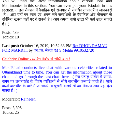
You will find the latest information about various Jobs and
Matrimonies in this section. You can even put your Biodata in this
section. ( इस सैक्शन में वैवाहिक एवं रोजगार से संबंधित ताजातरीन जानकारी
है। आप यहाँ पर स्वयं एवं अपने सगे सम्बंधियों के वैवाहिक और रोजगार से
संबंधित सूचना यहाँ पर दे सकते है। आप अपना बायो डाटा भी यहां डाल सकते
हैं। )
Posts: 439
Topics: 10
Last post:
October 16, 2019, 10:52:33 PM
Re: DHOL DAMAU
FOR MARRI...
by
एम.एस. मेहता /M S Mehta 9910532720
Celebrity Online - व्यक्ति विशेष से सीधी बात !
MeraPahad conducts live chat with various celebrities related to
Uttarakhand time to time. You can get the information about those
chats and go through the past chats here. ( मेरा पहाड़ पोर्टल में समय-
समय पर उत्तराखंड के विशेष व्यक्तियों से सीधे बातचीत करवाई जाती है। आने
वाली बातचीत के बारे में जानकारी व पुरानी बातचीतों का विवरण आप यहां देख
सकते है।)
Moderator:
Rajneesh
Posts: 3,396
Topics: 25