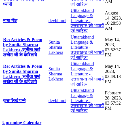
AM
ध्यानी
एवं साहित्य
Utttarakhand
August
Language &
14, 2023,
माया गीत
devbhumi
Literature -
10:28:58
उत्तराखण्ड की भाषायें
AM
एवं साहित्य
Utttarakhand
Re: Articles & Poem
May 14,
Sunita
Language &
by Sunita Sharma
2023,
Sharma
Literature -
Lakhera -सुनीता शर्मा
03:52:37
Lakhera
उत्तराखण्ड की भाषायें
लखेरा जी के कविताये
PM
एवं साहित्य
Utttarakhand
Re: Articles & Poem
May 14,
Sunita
Language &
by Sunita Sharma
2023,
Sharma
Literature -
Lakhera -सुनीता शर्मा
03:49:18
Lakhera
उत्तराखण्ड की भाषायें
लखेरा जी के कविताये
PM
एवं साहित्य
Utttarakhand
February
Language &
28, 2023,
कुछ लिखे पन्ने
devbhumi
Literature -
03:57:32
उत्तराखण्ड की भाषायें
PM
एवं साहित्य
Upcoming Calendar