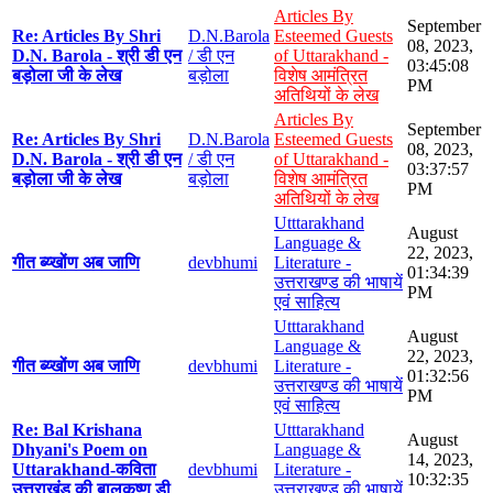
Articles By
September
Re: Articles By Shri
D.N.Barola
Esteemed Guests
08, 2023,
D.N. Barola - श्री डी एन
/ डी एन
of Uttarakhand -
03:45:08
बड़ोला जी के लेख
बड़ोला
विशेष आमंत्रित
PM
अतिथियों के लेख
Articles By
September
Re: Articles By Shri
D.N.Barola
Esteemed Guests
08, 2023,
D.N. Barola - श्री डी एन
/ डी एन
of Uttarakhand -
03:37:57
बड़ोला जी के लेख
बड़ोला
विशेष आमंत्रित
PM
अतिथियों के लेख
Utttarakhand
August
Language &
22, 2023,
गीत ब्य्खोंण अब जाणि
devbhumi
Literature -
01:34:39
उत्तराखण्ड की भाषायें
PM
एवं साहित्य
Utttarakhand
August
Language &
22, 2023,
गीत ब्य्खोंण अब जाणि
devbhumi
Literature -
01:32:56
उत्तराखण्ड की भाषायें
PM
एवं साहित्य
Re: Bal Krishana
Utttarakhand
August
Dhyani's Poem on
Language &
14, 2023,
Uttarakhand-कविता
devbhumi
Literature -
10:32:35
उत्तराखंड की बालकृष्ण डी
उत्तराखण्ड की भाषायें