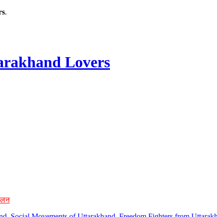
rs
.
rakhand Lovers
ोलन
hand, Social Movements of Uttarakhand, Freedom Fighters from Uttarakh