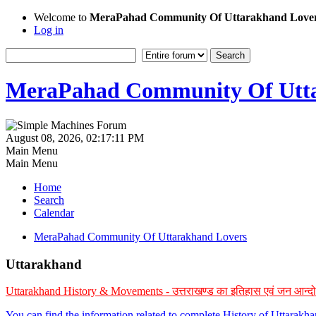
Welcome to
MeraPahad Community Of Uttarakhand Love
Log in
MeraPahad Community Of Utta
August 08, 2026, 02:17:11 PM
Main Menu
Main Menu
Home
Search
Calendar
MeraPahad Community Of Uttarakhand Lovers
Uttarakhand
Uttarakhand History & Movements - उत्तराखण्ड का इतिहास एवं जन आन्द
You can find the information related to complete History of Uttarak