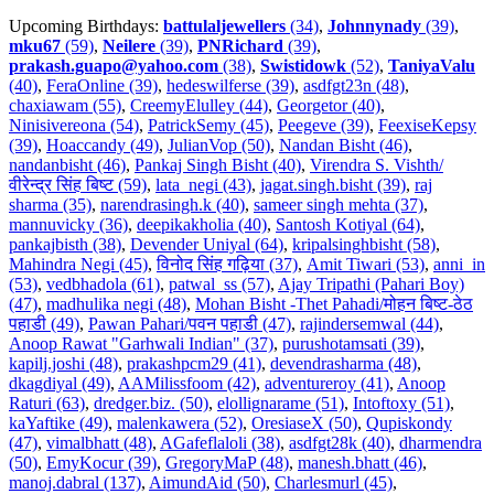
Upcoming Birthdays:
battulaljewellers
(34)
,
Johnnynady
(39)
,
mku67
(59)
,
Neilere
(39)
,
PNRichard
(39)
,
prakash.guapo@yahoo.com
(38)
,
Swistidowk
(52)
,
TaniyaValu
(40)
,
FeraOnline (39)
,
hedeswilferse (39)
,
asdfgt23n (48)
,
chaxiawam (55)
,
CreemyElulley (44)
,
Georgetor (40)
,
Ninisivereona (54)
,
PatrickSemy (45)
,
Peegeve (39)
,
FeexiseKepsy
(39)
,
Hoaccandy (49)
,
JulianVop (50)
,
Nandan Bisht (46)
,
nandanbisht (46)
,
Pankaj Singh Bisht (40)
,
Virendra S. Vishth/
वीरेन्द्र सिंह बिष्ट (59)
,
lata_negi (43)
,
jagat.singh.bisht (39)
,
raj
sharma (35)
,
narendrasingh.k (40)
,
sameer singh mehta (37)
,
mannuvicky (36)
,
deepikakholia (40)
,
Santosh Kotiyal (64)
,
pankajbisth (38)
,
Devender Uniyal (64)
,
kripalsinghbisht (58)
,
Mahindra Negi (45)
,
विनोद सिंह गढ़िया (37)
,
Amit Tiwari (53)
,
anni_in
(53)
,
vedbhadola (61)
,
patwal_ss (57)
,
Ajay Tripathi (Pahari Boy)
(47)
,
madhulika negi (48)
,
Mohan Bisht -Thet Pahadi/मोहन बिष्ट-ठेठ
पहाडी (49)
,
Pawan Pahari/पवन पहाडी (47)
,
rajindersemwal (44)
,
Anoop Rawat "Garhwali Indian" (37)
,
purushotamsati (39)
,
kapilj.joshi (48)
,
prakashpcm29 (41)
,
devendrasharma (48)
,
dkagdiyal (49)
,
AAMilissfoom (42)
,
adventureroy (41)
,
Anoop
Raturi (63)
,
dredger.biz. (50)
,
elollignarame (51)
,
Intoftoxy (51)
,
kaYaftike (49)
,
malenkawera (52)
,
OresiaseX (50)
,
Qupiskondy
(47)
,
vimalbhatt (48)
,
AGafeflaloli (38)
,
asdfgt28k (40)
,
dharmendra
(50)
,
EmyKocur (39)
,
GregoryMaP (48)
,
manesh.bhatt (46)
,
manoj.dabral (137)
,
AimundAid (50)
,
Charlesmurl (45)
,