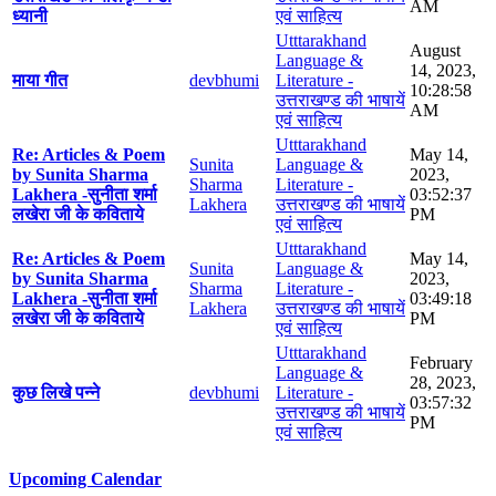
AM
ध्यानी
एवं साहित्य
Utttarakhand
August
Language &
14, 2023,
माया गीत
devbhumi
Literature -
10:28:58
उत्तराखण्ड की भाषायें
AM
एवं साहित्य
Utttarakhand
Re: Articles & Poem
May 14,
Sunita
Language &
by Sunita Sharma
2023,
Sharma
Literature -
Lakhera -सुनीता शर्मा
03:52:37
Lakhera
उत्तराखण्ड की भाषायें
लखेरा जी के कविताये
PM
एवं साहित्य
Utttarakhand
Re: Articles & Poem
May 14,
Sunita
Language &
by Sunita Sharma
2023,
Sharma
Literature -
Lakhera -सुनीता शर्मा
03:49:18
Lakhera
उत्तराखण्ड की भाषायें
लखेरा जी के कविताये
PM
एवं साहित्य
Utttarakhand
February
Language &
28, 2023,
कुछ लिखे पन्ने
devbhumi
Literature -
03:57:32
उत्तराखण्ड की भाषायें
PM
एवं साहित्य
Upcoming Calendar