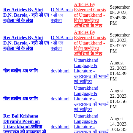
Articles By
September
Re: Articles By Shri
D.N.Barola
Esteemed Guests
08, 2023,
D.N. Barola - श्री डी एन
/ डी एन
of Uttarakhand -
03:45:08
बड़ोला जी के लेख
बड़ोला
विशेष आमंत्रित
PM
अतिथियों के लेख
Articles By
September
Re: Articles By Shri
D.N.Barola
Esteemed Guests
08, 2023,
D.N. Barola - श्री डी एन
/ डी एन
of Uttarakhand -
03:37:57
बड़ोला जी के लेख
बड़ोला
विशेष आमंत्रित
PM
अतिथियों के लेख
Utttarakhand
August
Language &
22, 2023,
गीत ब्य्खोंण अब जाणि
devbhumi
Literature -
01:34:39
उत्तराखण्ड की भाषायें
PM
एवं साहित्य
Utttarakhand
August
Language &
22, 2023,
गीत ब्य्खोंण अब जाणि
devbhumi
Literature -
01:32:56
उत्तराखण्ड की भाषायें
PM
एवं साहित्य
Re: Bal Krishana
Utttarakhand
August
Dhyani's Poem on
Language &
14, 2023,
Uttarakhand-कविता
devbhumi
Literature -
10:32:35
उत्तराखंड की बालकृष्ण डी
उत्तराखण्ड की भाषायें