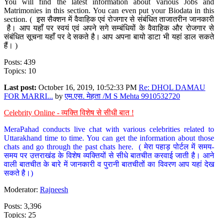
You will find the latest information about various Jobs and
Matrimonies in this section. You can even put your Biodata in this
section. ( इस सैक्शन में वैवाहिक एवं रोजगार से संबंधित ताजातरीन जानकारी
है। आप यहाँ पर स्वयं एवं अपने सगे सम्बंधियों के वैवाहिक और रोजगार से
संबंधित सूचना यहाँ पर दे सकते है। आप अपना बायो डाटा भी यहां डाल सकते
हैं। )
Posts: 439
Topics: 10
Last post:
October 16, 2019, 10:52:33 PM
Re: DHOL DAMAU
FOR MARRI...
by
एम.एस. मेहता /M S Mehta 9910532720
Celebrity Online - व्यक्ति विशेष से सीधी बात !
MeraPahad conducts live chat with various celebrities related to
Uttarakhand time to time. You can get the information about those
chats and go through the past chats here. ( मेरा पहाड़ पोर्टल में समय-
समय पर उत्तराखंड के विशेष व्यक्तियों से सीधे बातचीत करवाई जाती है। आने
वाली बातचीत के बारे में जानकारी व पुरानी बातचीतों का विवरण आप यहां देख
सकते है।)
Moderator:
Rajneesh
Posts: 3,396
Topics: 25