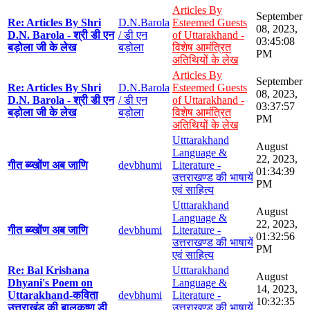
Articles By
September
Re: Articles By Shri
D.N.Barola
Esteemed Guests
08, 2023,
D.N. Barola - श्री डी एन
/ डी एन
of Uttarakhand -
03:45:08
बड़ोला जी के लेख
बड़ोला
विशेष आमंत्रित
PM
अतिथियों के लेख
Articles By
September
Re: Articles By Shri
D.N.Barola
Esteemed Guests
08, 2023,
D.N. Barola - श्री डी एन
/ डी एन
of Uttarakhand -
03:37:57
बड़ोला जी के लेख
बड़ोला
विशेष आमंत्रित
PM
अतिथियों के लेख
Utttarakhand
August
Language &
22, 2023,
गीत ब्य्खोंण अब जाणि
devbhumi
Literature -
01:34:39
उत्तराखण्ड की भाषायें
PM
एवं साहित्य
Utttarakhand
August
Language &
22, 2023,
गीत ब्य्खोंण अब जाणि
devbhumi
Literature -
01:32:56
उत्तराखण्ड की भाषायें
PM
एवं साहित्य
Re: Bal Krishana
Utttarakhand
August
Dhyani's Poem on
Language &
14, 2023,
Uttarakhand-कविता
devbhumi
Literature -
10:32:35
उत्तराखंड की बालकृष्ण डी
उत्तराखण्ड की भाषायें