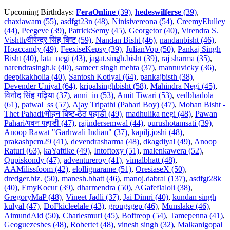
Upcoming Birthdays:
FeraOnline
(39)
,
hedeswilferse
(39)
,
chaxiawam (55)
,
asdfgt23n (48)
,
Ninisivereona (54)
,
CreemyElulley
(44)
,
Peegeve (39)
,
PatrickSemy (45)
,
Georgetor (40)
,
Virendra S.
Vishth/वीरेन्द्र सिंह बिष्ट (59)
,
Nandan Bisht (46)
,
nandanbisht (46)
,
Hoaccandy (49)
,
FeexiseKepsy (39)
,
JulianVop (50)
,
Pankaj Singh
Bisht (40)
,
lata_negi (43)
,
jagat.singh.bisht (39)
,
raj sharma (35)
,
narendrasingh.k (40)
,
sameer singh mehta (37)
,
mannuvicky (36)
,
deepikakholia (40)
,
Santosh Kotiyal (64)
,
pankajbisth (38)
,
Devender Uniyal (64)
,
kripalsinghbisht (58)
,
Mahindra Negi (45)
,
विनोद सिंह गढ़िया (37)
,
anni_in (53)
,
Amit Tiwari (53)
,
vedbhadola
(61)
,
patwal_ss (57)
,
Ajay Tripathi (Pahari Boy) (47)
,
Mohan Bisht -
Thet Pahadi/मोहन बिष्ट-ठेठ पहाडी (49)
,
madhulika negi (48)
,
Pawan
Pahari/पवन पहाडी (47)
,
rajindersemwal (44)
,
purushotamsati (39)
,
Anoop Rawat "Garhwali Indian" (37)
,
kapilj.joshi (48)
,
prakashpcm29 (41)
,
devendrasharma (48)
,
dkagdiyal (49)
,
Anoop
Raturi (63)
,
kaYaftike (49)
,
Intoftoxy (51)
,
malenkawera (52)
,
Qupiskondy (47)
,
adventureroy (41)
,
vimalbhatt (48)
,
AAMilissfoom (42)
,
elollignarame (51)
,
OresiaseX (50)
,
dredger.biz. (50)
,
manesh.bhatt (46)
,
manoj.dabral (137)
,
asdfgt28k
(40)
,
EmyKocur (39)
,
dharmendra (50)
,
AGafeflaloli (38)
,
GregoryMaP (48)
,
Vineet Jadli (37)
,
Jai Dimri (40)
,
kundan singh
kulyal (47)
,
DoFkicleelale (43)
,
grougsgep (46)
,
Munslake (46)
,
AimundAid (50)
,
Charlesmurl (45)
,
Boftreop (54)
,
Tamepenna (41)
,
Geoguezesbes (48)
,
Robertet (48)
,
vinesh singh (32)
,
Malkanigopal