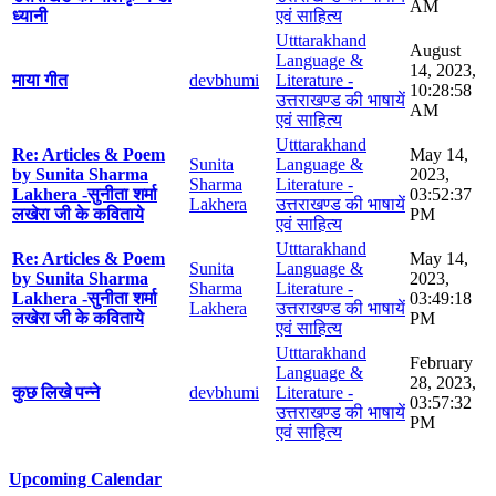
AM
ध्यानी
एवं साहित्य
Utttarakhand
August
Language &
14, 2023,
माया गीत
devbhumi
Literature -
10:28:58
उत्तराखण्ड की भाषायें
AM
एवं साहित्य
Utttarakhand
Re: Articles & Poem
May 14,
Sunita
Language &
by Sunita Sharma
2023,
Sharma
Literature -
Lakhera -सुनीता शर्मा
03:52:37
Lakhera
उत्तराखण्ड की भाषायें
लखेरा जी के कविताये
PM
एवं साहित्य
Utttarakhand
Re: Articles & Poem
May 14,
Sunita
Language &
by Sunita Sharma
2023,
Sharma
Literature -
Lakhera -सुनीता शर्मा
03:49:18
Lakhera
उत्तराखण्ड की भाषायें
लखेरा जी के कविताये
PM
एवं साहित्य
Utttarakhand
February
Language &
28, 2023,
कुछ लिखे पन्ने
devbhumi
Literature -
03:57:32
उत्तराखण्ड की भाषायें
PM
एवं साहित्य
Upcoming Calendar