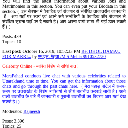
You will find the latest information about various Jobs and
Matrimonies in this section. You can even put your Biodata in this
section. ( इस सैक्शन में वैवाहिक एवं रोजगार से संबंधित ताजातरीन जानकारी
है। आप यहाँ पर स्वयं एवं अपने सगे सम्बंधियों के वैवाहिक और रोजगार से
संबंधित सूचना यहाँ पर दे सकते है। आप अपना बायो डाटा भी यहां डाल सकते
हैं। )
Posts: 439
Topics: 10
Last post:
October 16, 2019, 10:52:33 PM
Re: DHOL DAMAU
FOR MARRI...
by
एम.एस. मेहता /M S Mehta 9910532720
Celebrity Online - व्यक्ति विशेष से सीधी बात !
MeraPahad conducts live chat with various celebrities related to
Uttarakhand time to time. You can get the information about those
chats and go through the past chats here. ( मेरा पहाड़ पोर्टल में समय-
समय पर उत्तराखंड के विशेष व्यक्तियों से सीधे बातचीत करवाई जाती है। आने
वाली बातचीत के बारे में जानकारी व पुरानी बातचीतों का विवरण आप यहां देख
सकते है।)
Moderator:
Rajneesh
Posts: 3,396
Topics: 25