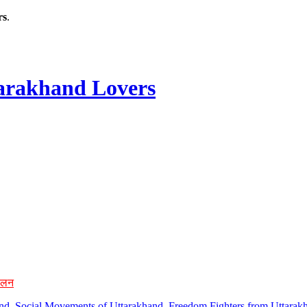
rs
.
rakhand Lovers
ोलन
hand, Social Movements of Uttarakhand, Freedom Fighters from Uttarakh