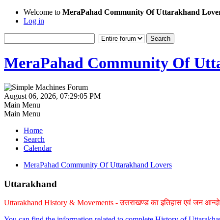
Welcome to
MeraPahad Community Of Uttarakhand Love
Log in
MeraPahad Community Of Utta
August 06, 2026, 07:29:05 PM
Main Menu
Main Menu
Home
Search
Calendar
MeraPahad Community Of Uttarakhand Lovers
Uttarakhand
Uttarakhand History & Movements - उत्तराखण्ड का इतिहास एवं जन आन्द
You can find the information related to complete History of Uttarak