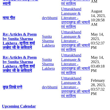
AM
ध्यानी
एवं साहित्य
Utttarakhand
August
Language &
14, 2023,
माया गीत
devbhumi
Literature -
10:28:58
उत्तराखण्ड की भाषायें
AM
एवं साहित्य
Utttarakhand
Re: Articles & Poem
May 14,
Sunita
Language &
by Sunita Sharma
2023,
Sharma
Literature -
Lakhera -सुनीता शर्मा
03:52:37
Lakhera
उत्तराखण्ड की भाषायें
लखेरा जी के कविताये
PM
एवं साहित्य
Utttarakhand
Re: Articles & Poem
May 14,
Sunita
Language &
by Sunita Sharma
2023,
Sharma
Literature -
Lakhera -सुनीता शर्मा
03:49:18
Lakhera
उत्तराखण्ड की भाषायें
लखेरा जी के कविताये
PM
एवं साहित्य
Utttarakhand
February
Language &
28, 2023,
कुछ लिखे पन्ने
devbhumi
Literature -
03:57:32
उत्तराखण्ड की भाषायें
PM
एवं साहित्य
Upcoming Calendar