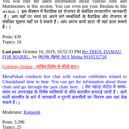
You will find the latest information about various Jobs and
Matrimonies in this section. You can even put your Biodata in this
section. ( इस सैक्शन में वैवाहिक एवं रोजगार से संबंधित ताजातरीन जानकारी
है। आप यहाँ पर स्वयं एवं अपने सगे सम्बंधियों के वैवाहिक और रोजगार से
संबंधित सूचना यहाँ पर दे सकते है। आप अपना बायो डाटा भी यहां डाल सकते
हैं। )
Posts: 439
Topics: 10
Last post:
October 16, 2019, 10:52:33 PM
Re: DHOL DAMAU
FOR MARRI...
by
एम.एस. मेहता /M S Mehta 9910532720
Celebrity Online - व्यक्ति विशेष से सीधी बात !
MeraPahad conducts live chat with various celebrities related to
Uttarakhand time to time. You can get the information about those
chats and go through the past chats here. ( मेरा पहाड़ पोर्टल में समय-
समय पर उत्तराखंड के विशेष व्यक्तियों से सीधे बातचीत करवाई जाती है। आने
वाली बातचीत के बारे में जानकारी व पुरानी बातचीतों का विवरण आप यहां देख
सकते है।)
Moderator:
Rajneesh
Posts: 3,396
Topics: 25