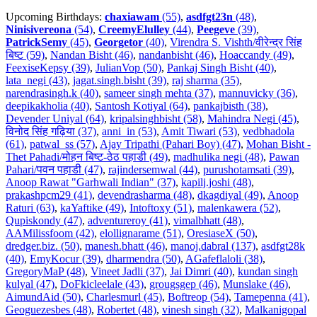
Upcoming Birthdays:
chaxiawam
(55)
,
asdfgt23n
(48)
,
Ninisivereona
(54)
,
CreemyElulley
(44)
,
Peegeve
(39)
,
PatrickSemy
(45)
,
Georgetor
(40)
,
Virendra S. Vishth/वीरेन्द्र सिंह
बिष्ट (59)
,
Nandan Bisht (46)
,
nandanbisht (46)
,
Hoaccandy (49)
,
FeexiseKepsy (39)
,
JulianVop (50)
,
Pankaj Singh Bisht (40)
,
lata_negi (43)
,
jagat.singh.bisht (39)
,
raj sharma (35)
,
narendrasingh.k (40)
,
sameer singh mehta (37)
,
mannuvicky (36)
,
deepikakholia (40)
,
Santosh Kotiyal (64)
,
pankajbisth (38)
,
Devender Uniyal (64)
,
kripalsinghbisht (58)
,
Mahindra Negi (45)
,
विनोद सिंह गढ़िया (37)
,
anni_in (53)
,
Amit Tiwari (53)
,
vedbhadola
(61)
,
patwal_ss (57)
,
Ajay Tripathi (Pahari Boy) (47)
,
Mohan Bisht -
Thet Pahadi/मोहन बिष्ट-ठेठ पहाडी (49)
,
madhulika negi (48)
,
Pawan
Pahari/पवन पहाडी (47)
,
rajindersemwal (44)
,
purushotamsati (39)
,
Anoop Rawat "Garhwali Indian" (37)
,
kapilj.joshi (48)
,
prakashpcm29 (41)
,
devendrasharma (48)
,
dkagdiyal (49)
,
Anoop
Raturi (63)
,
kaYaftike (49)
,
Intoftoxy (51)
,
malenkawera (52)
,
Qupiskondy (47)
,
adventureroy (41)
,
vimalbhatt (48)
,
AAMilissfoom (42)
,
elollignarame (51)
,
OresiaseX (50)
,
dredger.biz. (50)
,
manesh.bhatt (46)
,
manoj.dabral (137)
,
asdfgt28k
(40)
,
EmyKocur (39)
,
dharmendra (50)
,
AGafeflaloli (38)
,
GregoryMaP (48)
,
Vineet Jadli (37)
,
Jai Dimri (40)
,
kundan singh
kulyal (47)
,
DoFkicleelale (43)
,
grougsgep (46)
,
Munslake (46)
,
AimundAid (50)
,
Charlesmurl (45)
,
Boftreop (54)
,
Tamepenna (41)
,
Geoguezesbes (48)
,
Robertet (48)
,
vinesh singh (32)
,
Malkanigopal