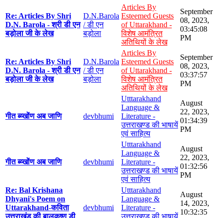
Articles By
September
Re: Articles By Shri
D.N.Barola
Esteemed Guests
08, 2023,
D.N. Barola - श्री डी एन
/ डी एन
of Uttarakhand -
03:45:08
बड़ोला जी के लेख
बड़ोला
विशेष आमंत्रित
PM
अतिथियों के लेख
Articles By
September
Re: Articles By Shri
D.N.Barola
Esteemed Guests
08, 2023,
D.N. Barola - श्री डी एन
/ डी एन
of Uttarakhand -
03:37:57
बड़ोला जी के लेख
बड़ोला
विशेष आमंत्रित
PM
अतिथियों के लेख
Utttarakhand
August
Language &
22, 2023,
गीत ब्य्खोंण अब जाणि
devbhumi
Literature -
01:34:39
उत्तराखण्ड की भाषायें
PM
एवं साहित्य
Utttarakhand
August
Language &
22, 2023,
गीत ब्य्खोंण अब जाणि
devbhumi
Literature -
01:32:56
उत्तराखण्ड की भाषायें
PM
एवं साहित्य
Re: Bal Krishana
Utttarakhand
August
Dhyani's Poem on
Language &
14, 2023,
Uttarakhand-कविता
devbhumi
Literature -
10:32:35
उत्तराखंड की बालकृष्ण डी
उत्तराखण्ड की भाषायें