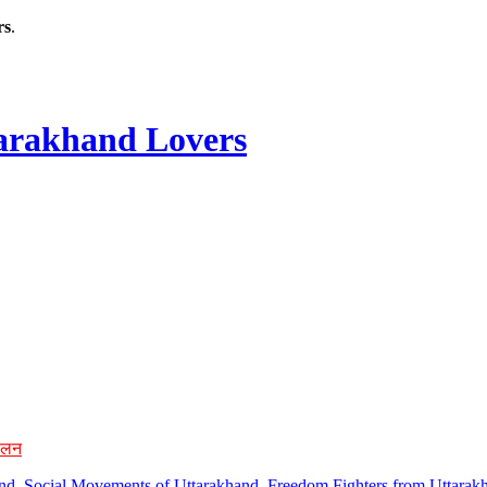
rs
.
rakhand Lovers
ोलन
hand, Social Movements of Uttarakhand, Freedom Fighters from Uttarakh