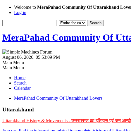
Welcome to
MeraPahad Community Of Uttarakhand Love
Log in
MeraPahad Community Of Utta
August 06, 2026, 05:53:09 PM
Main Menu
Main Menu
Home
Search
Calendar
MeraPahad Community Of Uttarakhand Lovers
Uttarakhand
Uttarakhand History & Movements - उत्तराखण्ड का इतिहास एवं जन आन्द
You can find the information related to complete History of Uttarak