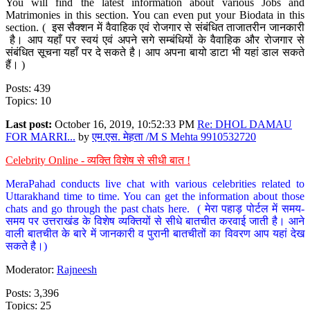
You will find the latest information about various Jobs and
Matrimonies in this section. You can even put your Biodata in this
section. ( इस सैक्शन में वैवाहिक एवं रोजगार से संबंधित ताजातरीन जानकारी
है। आप यहाँ पर स्वयं एवं अपने सगे सम्बंधियों के वैवाहिक और रोजगार से
संबंधित सूचना यहाँ पर दे सकते है। आप अपना बायो डाटा भी यहां डाल सकते
हैं। )
Posts: 439
Topics: 10
Last post:
October 16, 2019, 10:52:33 PM
Re: DHOL DAMAU
FOR MARRI...
by
एम.एस. मेहता /M S Mehta 9910532720
Celebrity Online - व्यक्ति विशेष से सीधी बात !
MeraPahad conducts live chat with various celebrities related to
Uttarakhand time to time. You can get the information about those
chats and go through the past chats here. ( मेरा पहाड़ पोर्टल में समय-
समय पर उत्तराखंड के विशेष व्यक्तियों से सीधे बातचीत करवाई जाती है। आने
वाली बातचीत के बारे में जानकारी व पुरानी बातचीतों का विवरण आप यहां देख
सकते है।)
Moderator:
Rajneesh
Posts: 3,396
Topics: 25