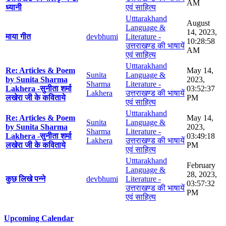
AM
ध्यानी
एवं साहित्य
Utttarakhand
August
Language &
14, 2023,
माया गीत
devbhumi
Literature -
10:28:58
उत्तराखण्ड की भाषायें
AM
एवं साहित्य
Utttarakhand
Re: Articles & Poem
May 14,
Sunita
Language &
by Sunita Sharma
2023,
Sharma
Literature -
Lakhera -सुनीता शर्मा
03:52:37
Lakhera
उत्तराखण्ड की भाषायें
लखेरा जी के कविताये
PM
एवं साहित्य
Utttarakhand
Re: Articles & Poem
May 14,
Sunita
Language &
by Sunita Sharma
2023,
Sharma
Literature -
Lakhera -सुनीता शर्मा
03:49:18
Lakhera
उत्तराखण्ड की भाषायें
लखेरा जी के कविताये
PM
एवं साहित्य
Utttarakhand
February
Language &
28, 2023,
कुछ लिखे पन्ने
devbhumi
Literature -
03:57:32
उत्तराखण्ड की भाषायें
PM
एवं साहित्य
Upcoming Calendar