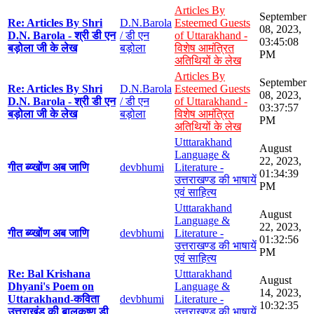
Articles By
September
Re: Articles By Shri
D.N.Barola
Esteemed Guests
08, 2023,
D.N. Barola - श्री डी एन
/ डी एन
of Uttarakhand -
03:45:08
बड़ोला जी के लेख
बड़ोला
विशेष आमंत्रित
PM
अतिथियों के लेख
Articles By
September
Re: Articles By Shri
D.N.Barola
Esteemed Guests
08, 2023,
D.N. Barola - श्री डी एन
/ डी एन
of Uttarakhand -
03:37:57
बड़ोला जी के लेख
बड़ोला
विशेष आमंत्रित
PM
अतिथियों के लेख
Utttarakhand
August
Language &
22, 2023,
गीत ब्य्खोंण अब जाणि
devbhumi
Literature -
01:34:39
उत्तराखण्ड की भाषायें
PM
एवं साहित्य
Utttarakhand
August
Language &
22, 2023,
गीत ब्य्खोंण अब जाणि
devbhumi
Literature -
01:32:56
उत्तराखण्ड की भाषायें
PM
एवं साहित्य
Re: Bal Krishana
Utttarakhand
August
Dhyani's Poem on
Language &
14, 2023,
Uttarakhand-कविता
devbhumi
Literature -
10:32:35
उत्तराखंड की बालकृष्ण डी
उत्तराखण्ड की भाषायें