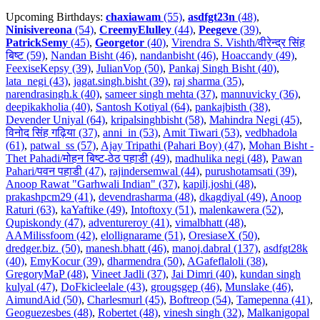
Upcoming Birthdays:
chaxiawam
(55)
,
asdfgt23n
(48)
,
Ninisivereona
(54)
,
CreemyElulley
(44)
,
Peegeve
(39)
,
PatrickSemy
(45)
,
Georgetor
(40)
,
Virendra S. Vishth/वीरेन्द्र सिंह
बिष्ट (59)
,
Nandan Bisht (46)
,
nandanbisht (46)
,
Hoaccandy (49)
,
FeexiseKepsy (39)
,
JulianVop (50)
,
Pankaj Singh Bisht (40)
,
lata_negi (43)
,
jagat.singh.bisht (39)
,
raj sharma (35)
,
narendrasingh.k (40)
,
sameer singh mehta (37)
,
mannuvicky (36)
,
deepikakholia (40)
,
Santosh Kotiyal (64)
,
pankajbisth (38)
,
Devender Uniyal (64)
,
kripalsinghbisht (58)
,
Mahindra Negi (45)
,
विनोद सिंह गढ़िया (37)
,
anni_in (53)
,
Amit Tiwari (53)
,
vedbhadola
(61)
,
patwal_ss (57)
,
Ajay Tripathi (Pahari Boy) (47)
,
Mohan Bisht -
Thet Pahadi/मोहन बिष्ट-ठेठ पहाडी (49)
,
madhulika negi (48)
,
Pawan
Pahari/पवन पहाडी (47)
,
rajindersemwal (44)
,
purushotamsati (39)
,
Anoop Rawat "Garhwali Indian" (37)
,
kapilj.joshi (48)
,
prakashpcm29 (41)
,
devendrasharma (48)
,
dkagdiyal (49)
,
Anoop
Raturi (63)
,
kaYaftike (49)
,
Intoftoxy (51)
,
malenkawera (52)
,
Qupiskondy (47)
,
adventureroy (41)
,
vimalbhatt (48)
,
AAMilissfoom (42)
,
elollignarame (51)
,
OresiaseX (50)
,
dredger.biz. (50)
,
manesh.bhatt (46)
,
manoj.dabral (137)
,
asdfgt28k
(40)
,
EmyKocur (39)
,
dharmendra (50)
,
AGafeflaloli (38)
,
GregoryMaP (48)
,
Vineet Jadli (37)
,
Jai Dimri (40)
,
kundan singh
kulyal (47)
,
DoFkicleelale (43)
,
grougsgep (46)
,
Munslake (46)
,
AimundAid (50)
,
Charlesmurl (45)
,
Boftreop (54)
,
Tamepenna (41)
,
Geoguezesbes (48)
,
Robertet (48)
,
vinesh singh (32)
,
Malkanigopal